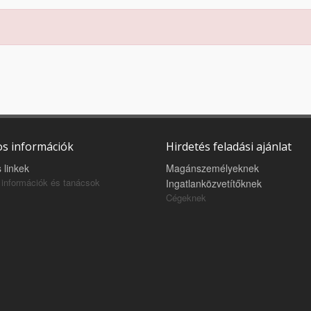
s információk
Hirdetés feladási ajánlat
 linkek
Magánszemélyeknek
információk és tanácsok
Ingatlanközvetítőknek
Cégeknek