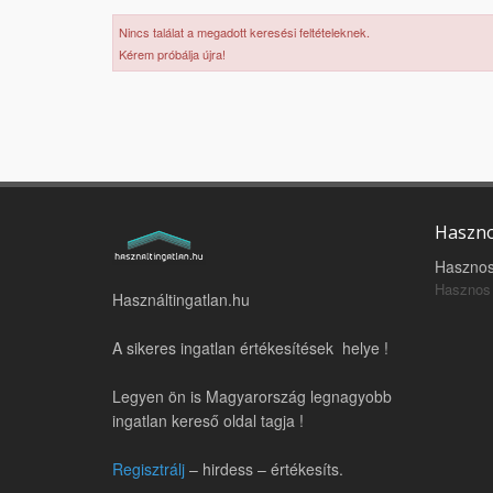
Nincs találat a megadott keresési feltételeknek.
Kérem próbálja újra!
Haszno
Hasznos
Hasznos 
Használtingatlan.hu
A sikeres ingatlan értékesítések helye !
Legyen ön is Magyarország legnagyobb
ingatlan kereső oldal tagja !
Regisztrálj
– hirdess – értékesíts.