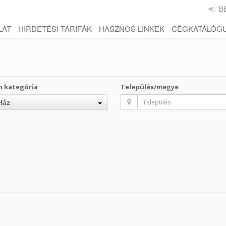
B
LAT
HIRDETÉSI TARIFÁK
HASZNOS LINKEK
CÉGKATALÓG
n kategória
Település/megye
Ház