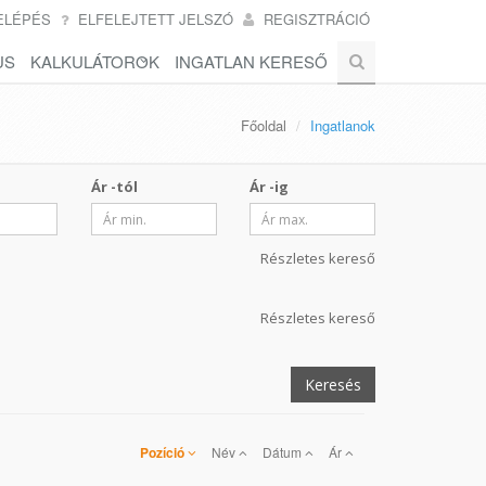
ELÉPÉS
ELFELEJTETT JELSZÓ
REGISZTRÁCIÓ
US
KALKULÁTOROK
INGATLAN KERESŐ
Főoldal
Ingatlanok
Ár -tól
Ár -ig
Részletes kereső
Részletes kereső
Keresés
Pozíció
Név
Dátum
Ár