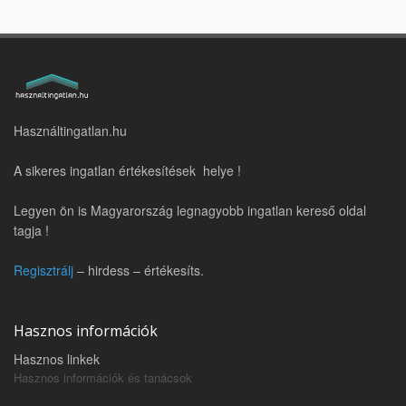
Használtingatlan.hu
A sikeres ingatlan értékesítések helye !
Legyen ön is Magyarország legnagyobb ingatlan kereső oldal
tagja !
Regisztrálj
– hirdess – értékesíts.
Hasznos információk
Hasznos linkek
Hasznos információk és tanácsok