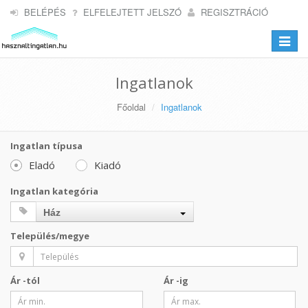
BELÉPÉS
ELFELEJTETT JELSZÓ
REGISZTRÁCIÓ
Toggle
navigat
Ingatlanok
Főoldal
Ingatlanok
Ingatlan típusa
Eladó
Kiadó
Ingatlan kategória
Ház
Település/megye
Ár -tól
Ár -ig