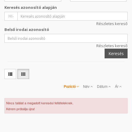
Keresés azonosító alapján
HI-
Részletes kereső
Belső irodai azonosító
Részletes kereső
Keresés
Pozíció
Név
Dátum
Ár
Nincs találat a megadott keresési feltételeknek.
Kérem próbálja újra!