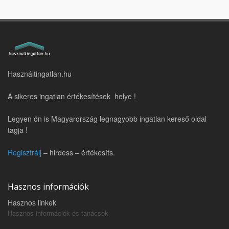
Használtingatlan.hu
A sikeres ingatlan értékesítések helye !
Legyen ön is Magyarország legnagyobb ingatlan kereső oldal
tagja !
Regisztrálj
– hirdess – értékesíts.
Hasznos információk
Hasznos linkek
Hasznos információk és tanácsok