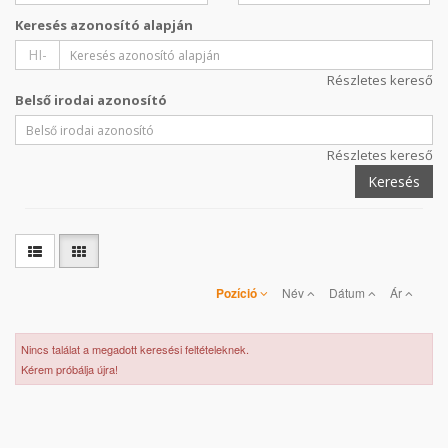
Keresés azonosító alapján
HI-
Részletes kereső
Belső irodai azonosító
Részletes kereső
Keresés
Pozíció
Név
Dátum
Ár
Nincs találat a megadott keresési feltételeknek.
Kérem próbálja újra!