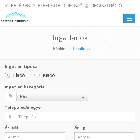
BELÉPÉS
ELFELEJTETT JELSZÓ
REGISZTRÁCIÓ
Toggle
navigat
Ingatlanok
Főoldal
Ingatlanok
Ingatlan típusa
Eladó
Kiadó
Ingatlan kategória
Ház
Település/megye
Ár -tól
Ár -ig