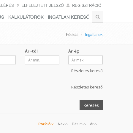
ELÉPÉS
ELFELEJTETT JELSZÓ
REGISZTRÁCIÓ
US
KALKULÁTOROK
INGATLAN KERESŐ
Főoldal
Ingatlanok
Ár -tól
Ár -ig
Részletes kereső
Részletes kereső
Keresés
Pozíció
Név
Dátum
Ár