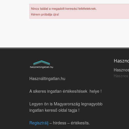
Nincs találat a megadott keresési feltételeknek.
Kérem próbálja újra!
Haszno
Hasznos
Hasznos 
Használtingatlan.hu
A sikeres ingatlan értékesítések helye !
Legyen ön is Magyarország legnagyobb
ingatlan kereső oldal tagja !
Regisztrálj
– hirdess – értékesíts.