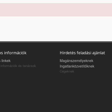
s információk
Hirdetés feladási ajánlat
 linkek
Magánszemélyeknek
információk és tanácsok
Ingatlanközvetítőknek
Cégeknek