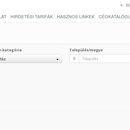
B
LAT
HIRDETÉSI TARIFÁK
HASZNOS LINKEK
CÉGKATALÓG
n kategória
Település/megye
Ház