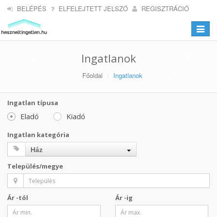
BELÉPÉS
ELFELEJTETT JELSZÓ
REGISZTRÁCIÓ
Toggle
navigat
Ingatlanok
Főoldal
Ingatlanok
Ingatlan típusa
Eladó
Kiadó
Ingatlan kategória
Ház
Település/megye
Ár -tól
Ár -ig