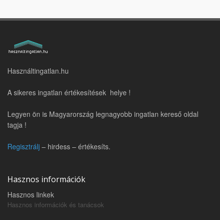
Használtingatlan.hu
A sikeres ingatlan értékesítések helye !
Legyen ön is Magyarország legnagyobb ingatlan kereső oldal
tagja !
Regisztrálj
– hirdess – értékesíts.
Hasznos információk
Hasznos linkek
Hasznos információk és tanácsok