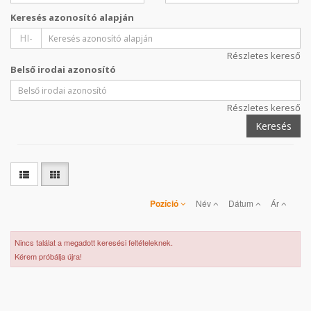
Keresés azonosító alapján
HI-
Részletes kereső
Belső irodai azonosító
Részletes kereső
Keresés
Pozíció
Név
Dátum
Ár
Nincs találat a megadott keresési feltételeknek.
Kérem próbálja újra!