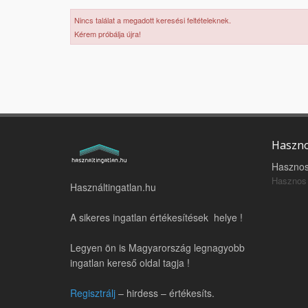
Nincs találat a megadott keresési feltételeknek.
Kérem próbálja újra!
Haszno
Hasznos
Hasznos 
Használtingatlan.hu
A sikeres ingatlan értékesítések helye !
Legyen ön is Magyarország legnagyobb
ingatlan kereső oldal tagja !
Regisztrálj
– hirdess – értékesíts.