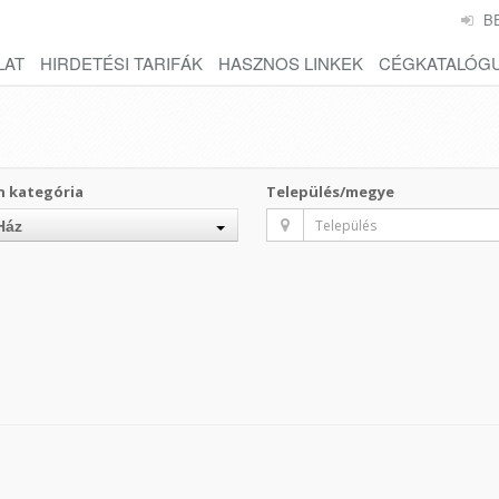
B
LAT
HIRDETÉSI TARIFÁK
HASZNOS LINKEK
CÉGKATALÓG
n kategória
Település/megye
Ház