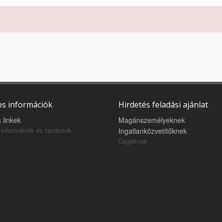
s információk
Hirdetés feladási ajánlat
 linkek
Magánszemélyeknek
információk és tanácsok
Ingatlanközvetítőknek
Cégeknek