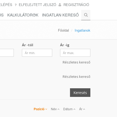
ELÉPÉS
ELFELEJTETT JELSZÓ
REGISZTRÁCIÓ
US
KALKULÁTOROK
INGATLAN KERESŐ
Főoldal
Ingatlanok
Ár -tól
Ár -ig
Részletes kereső
Részletes kereső
Keresés
Pozíció
Név
Dátum
Ár