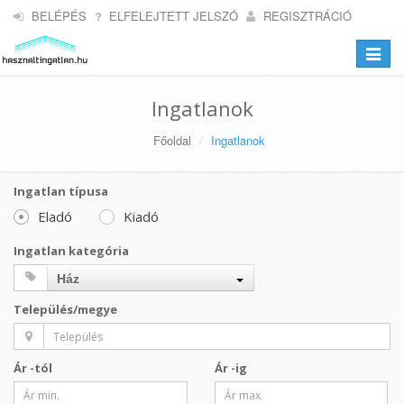
BELÉPÉS
ELFELEJTETT JELSZÓ
REGISZTRÁCIÓ
Toggle
navigat
Ingatlanok
Főoldal
Ingatlanok
Ingatlan típusa
Eladó
Kiadó
Ingatlan kategória
Ház
Település/megye
Ár -tól
Ár -ig