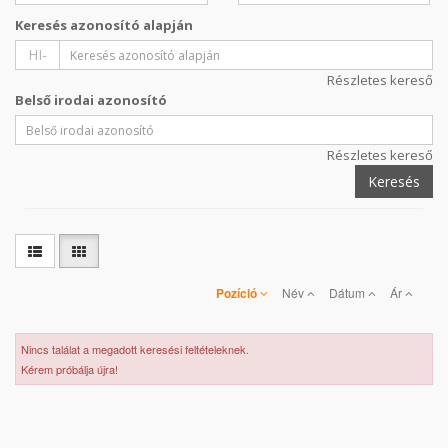
Keresés azonosító alapján
HI-
Részletes kereső
Belső irodai azonosító
Részletes kereső
Keresés
Pozíció
Név
Dátum
Ár
Nincs találat a megadott keresési feltételeknek.
Kérem próbálja újra!