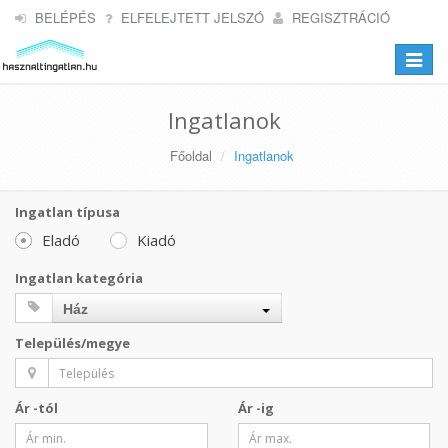
BELÉPÉS
ELFELEJTETT JELSZÓ
REGISZTRÁCIÓ
Toggle
navigat
Ingatlanok
Főoldal
Ingatlanok
Ingatlan típusa
Eladó
Kiadó
Ingatlan kategória
Ház
Település/megye
Ár -tól
Ár -ig