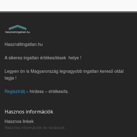
Használtingatlan.hu
A sikeres ingatlan értékesítések helye !
Legyen ön is Magyarország legnagyobb ingatlan kereső oldal
tagja !
Regisztrálj
– hirdess – értékesíts.
Hasznos információk
Hasznos linkek
Hasznos információk és tanácsok