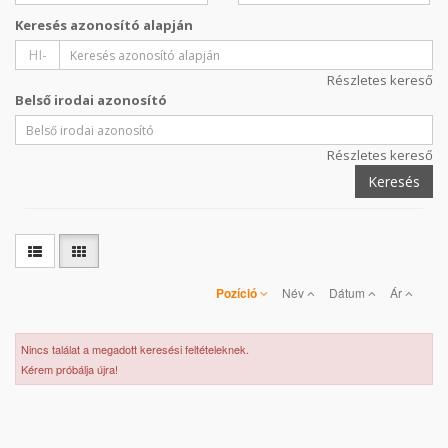
Keresés azonosító alapján
HI-
Részletes kereső
Belső irodai azonosító
Részletes kereső
Keresés
Pozíció
Név
Dátum
Ár
Nincs találat a megadott keresési feltételeknek.
Kérem próbálja újra!