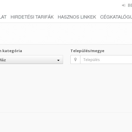
B
LAT
HIRDETÉSI TARIFÁK
HASZNOS LINKEK
CÉGKATALÓG
n kategória
Település/megye
Ház