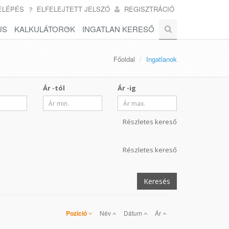
ELÉPÉS
ELFELEJTETT JELSZÓ
REGISZTRÁCIÓ
US
KALKULÁTOROK
INGATLAN KERESŐ
Főoldal
Ingatlanok
Ár -tól
Ár -ig
Részletes kereső
Részletes kereső
Keresés
Pozíció
Név
Dátum
Ár