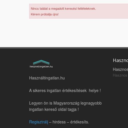
Nincs találat a megadott keresési feltételeknek.
Kérem próbálja újra!
Haszno
Hasznos
Hasznos 
Használtingatlan.hu
A sikeres ingatlan értékesítések helye !
Legyen ön is Magyarország legnagyobb
ingatlan kereső oldal tagja !
Regisztrálj
– hirdess – értékesíts.