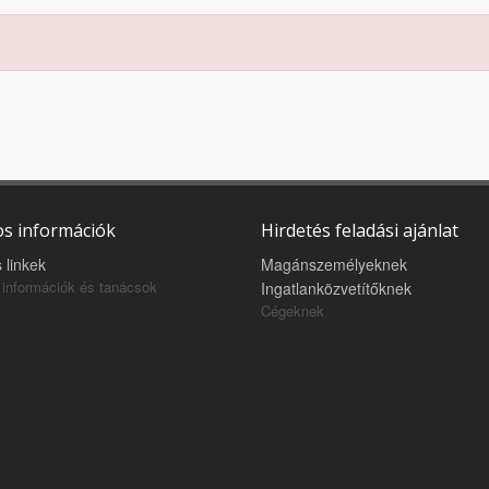
s információk
Hirdetés feladási ajánlat
 linkek
Magánszemélyeknek
információk és tanácsok
Ingatlanközvetítőknek
Cégeknek