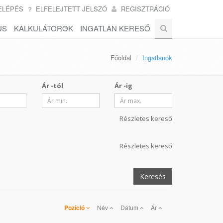
ELÉPÉS
ELFELEJTETT JELSZÓ
REGISZTRÁCIÓ
US
KALKULÁTOROK
INGATLAN KERESŐ
Főoldal
Ingatlanok
Ár -tól
Ár -ig
Részletes kereső
Részletes kereső
Keresés
Pozíció
Név
Dátum
Ár