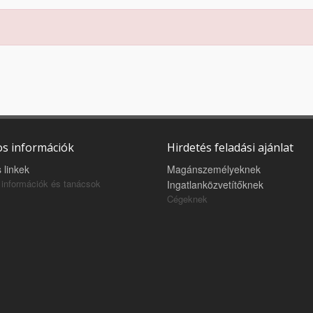
s információk
Hirdetés feladási ajánlat
 linkek
Magánszemélyeknek
információk és tanácsok
Ingatlanközvetítőknek
Cégeknek