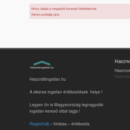
Nincs találat a megadott keresési feltételeknek.
Kérem próbálja újra!
Haszno
Hasznos
Hasznos 
Használtingatlan.hu
A sikeres ingatlan értékesítések helye !
Legyen ön is Magyarország legnagyobb
ingatlan kereső oldal tagja !
Regisztrálj
– hirdess – értékesíts.