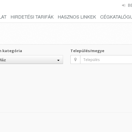
B
LAT
HIRDETÉSI TARIFÁK
HASZNOS LINKEK
CÉGKATALÓG
n kategória
Település/megye
Ház