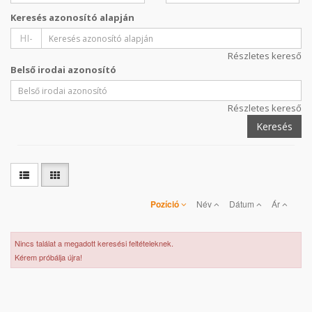
Keresés azonosító alapján
HI-
Részletes kereső
Belső irodai azonosító
Részletes kereső
Keresés
Pozíció
Név
Dátum
Ár
Nincs találat a megadott keresési feltételeknek.
Kérem próbálja újra!