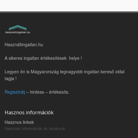
Használtingatlan.hu
A sikeres ingatlan értékesítések helye !
Legyen ön is Magyarország legnagyobb ingatlan kereső oldal
tagja !
Regisztrálj
– hirdess – értékesíts.
Hasznos információk
Hasznos linkek
Hasznos információk és tanácsok