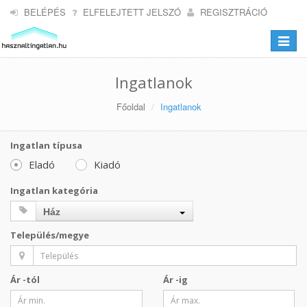
BELÉPÉS
ELFELEJTETT JELSZÓ
REGISZTRÁCIÓ
Toggle
navigat
Ingatlanok
Főoldal
Ingatlanok
Ingatlan típusa
Eladó
Kiadó
Ingatlan kategória
Ház
Település/megye
Ár -tól
Ár -ig