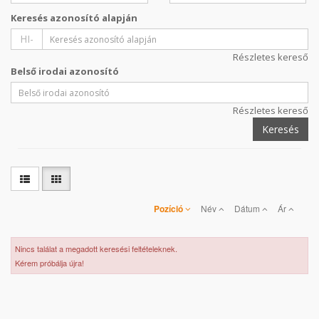
Keresés azonosító alapján
HI-
Részletes kereső
Belső irodai azonosító
Részletes kereső
Keresés
Pozíció
Név
Dátum
Ár
Nincs találat a megadott keresési feltételeknek.
Kérem próbálja újra!