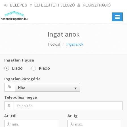
BELÉPÉS
ELFELEJTETT JELSZÓ
REGISZTRÁCIÓ
Toggle
navigat
Ingatlanok
Főoldal
Ingatlanok
Ingatlan típusa
Eladó
Kiadó
Ingatlan kategória
Ház
Település/megye
Ár -tól
Ár -ig