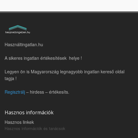
Használtingatlan.hu
A sikeres ingatlan értékesítések helye !
Legyen ön is Magyarország legnagyobb ingatlan kereső oldal
tagja !
Regisztrálj
– hirdess – értékesíts.
Hasznos információk
Hasznos linkek
Hasznos információk és tanácsok