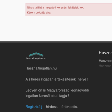
Nincs találat a megadott keresési feltételeknek.
Kérem próbálja újra!
Haszno
Hasznos
Hasznos 
Használtingatlan.hu
A sikeres ingatlan értékesítések helye !
Legyen ön is Magyarország legnagyobb
ingatlan kereső oldal tagja !
Regisztrálj
– hirdess – értékesíts.