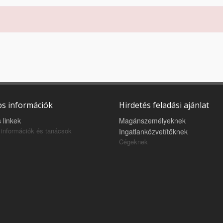
s információk
Hirdetés feladási ajánlat
 linkek
Magánszemélyeknek
információk és tanácsok
Ingatlanközvetítőknek
Cégeknek