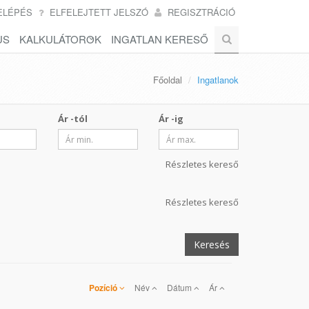
ELÉPÉS
ELFELEJTETT JELSZÓ
REGISZTRÁCIÓ
US
KALKULÁTOROK
INGATLAN KERESŐ
Főoldal
Ingatlanok
Ár -tól
Ár -ig
Részletes kereső
Részletes kereső
Keresés
Pozíció
Név
Dátum
Ár