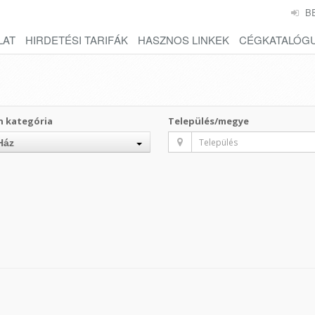
B
LAT
HIRDETÉSI TARIFÁK
HASZNOS LINKEK
CÉGKATALÓG
n kategória
Település/megye
Ház