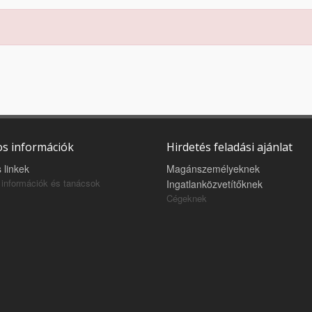
s információk
Hirdetés feladási ajánlat
 linkek
Magánszemélyeknek
információk és tanácsok
Ingatlanközvetítőknek
Cégeknek