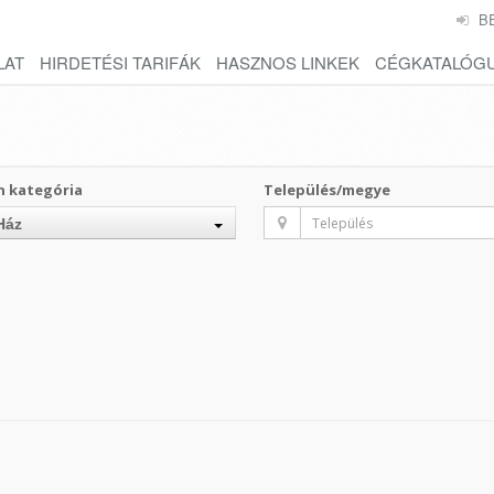
B
LAT
HIRDETÉSI TARIFÁK
HASZNOS LINKEK
CÉGKATALÓG
n kategória
Település/megye
Ház