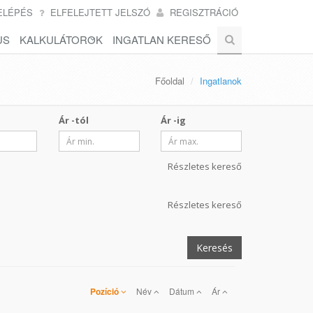
ELÉPÉS
ELFELEJTETT JELSZÓ
REGISZTRÁCIÓ
US
KALKULÁTOROK
INGATLAN KERESŐ
Főoldal
Ingatlanok
Ár -tól
Ár -ig
Részletes kereső
Részletes kereső
Keresés
Pozíció
Név
Dátum
Ár