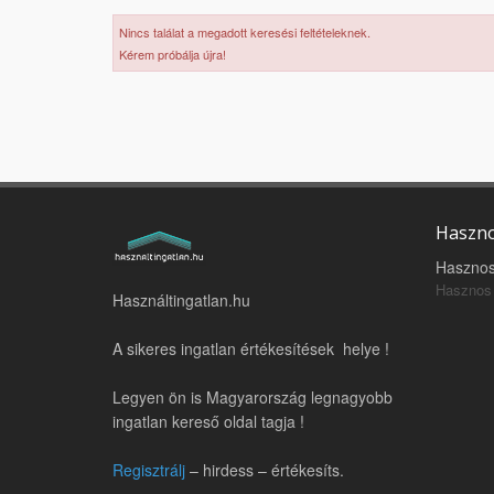
Nincs találat a megadott keresési feltételeknek.
Kérem próbálja újra!
Haszno
Hasznos
Hasznos 
Használtingatlan.hu
A sikeres ingatlan értékesítések helye !
Legyen ön is Magyarország legnagyobb
ingatlan kereső oldal tagja !
Regisztrálj
– hirdess – értékesíts.