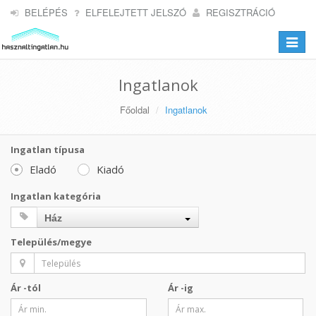
BELÉPÉS
ELFELEJTETT JELSZÓ
REGISZTRÁCIÓ
Toggle
navigat
Ingatlanok
Főoldal
Ingatlanok
Ingatlan típusa
Eladó
Kiadó
Ingatlan kategória
Ház
Település/megye
Ár -tól
Ár -ig