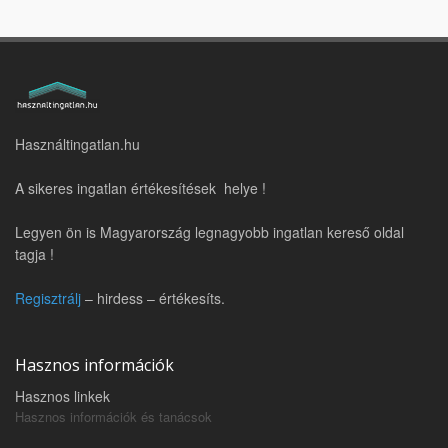
Használtingatlan.hu
A sikeres ingatlan értékesítések helye !
Legyen ön is Magyarország legnagyobb ingatlan kereső oldal
tagja !
Regisztrálj
– hirdess – értékesíts.
Hasznos információk
Hasznos linkek
Hasznos információk és tanácsok