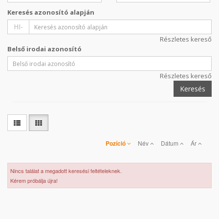
Keresés azonosító alapján
HI-
Részletes kereső
Belső irodai azonosító
Részletes kereső
Keresés
Pozíció
Név
Dátum
Ár
Nincs találat a megadott keresési feltételeknek.
Kérem próbálja újra!