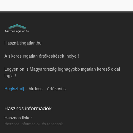
Használtingatlan.hu
A sikeres ingatlan értékesítések helye !
Legyen ön is Magyarország legnagyobb ingatlan kereső oldal
tagja !
Regisztrálj
– hirdess – értékesíts.
Hasznos információk
Hasznos linkek
Hasznos információk és tanácsok