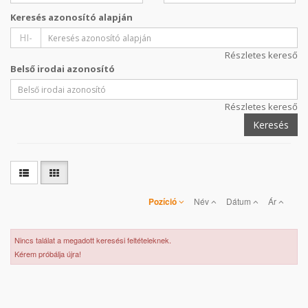
Keresés azonosító alapján
HI-
Részletes kereső
Belső irodai azonosító
Részletes kereső
Keresés
Pozíció
Név
Dátum
Ár
Nincs találat a megadott keresési feltételeknek.
Kérem próbálja újra!