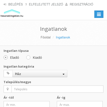
BELÉPÉS
ELFELEJTETT JELSZÓ
REGISZTRÁCIÓ
Toggle
navigat
Ingatlanok
Főoldal
Ingatlanok
Ingatlan típusa
Eladó
Kiadó
Ingatlan kategória
Ház
Település/megye
Ár -tól
Ár -ig