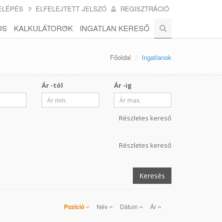
ELÉPÉS
ELFELEJTETT JELSZÓ
REGISZTRÁCIÓ
US
KALKULÁTOROK
INGATLAN KERESŐ
Főoldal
Ingatlanok
Ár -tól
Ár -ig
Részletes kereső
Részletes kereső
Keresés
Pozíció
Név
Dátum
Ár