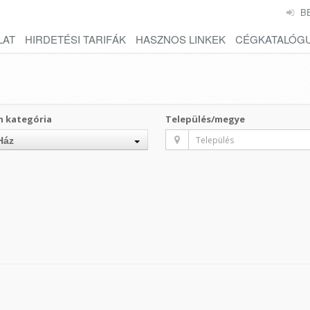
B
LAT
HIRDETÉSI TARIFÁK
HASZNOS LINKEK
CÉGKATALÓG
n kategória
Település/megye
Ház