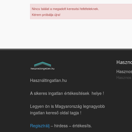
Nincs találat a megadott keresési feltételeknek.
Kérem próbálja újra!
Haszno
Hasznos
Hasznos 
Használtingatlan.hu
A sikeres ingatlan értékesítések helye !
Legyen ön is Magyarország legnagyobb
ingatlan kereső oldal tagja !
Regisztrálj
– hirdess – értékesíts.