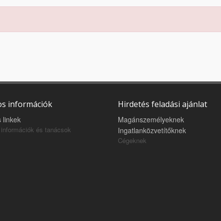
s információk
Hirdetés feladási ajánlat
 linkek
Magánszemélyeknek
információk és tanácsok
Ingatlanközvetítőknek
Cégeknek