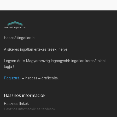
Használtingatlan.hu
A sikeres ingatlan értékesítések helye !
Legyen ön is Magyarország legnagyobb ingatlan kereső oldal
tagja !
Regisztrálj
– hirdess – értékesíts.
Hasznos információk
Hasznos linkek
Hasznos információk és tanácsok