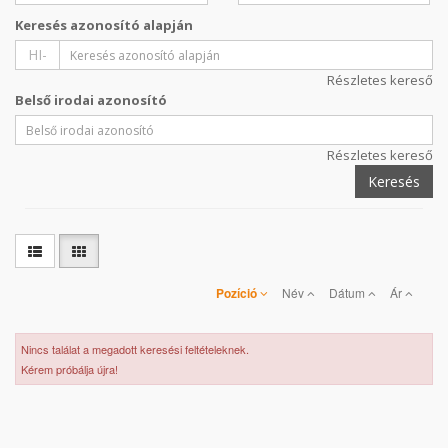
Keresés azonosító alapján
HI-
Részletes kereső
Belső irodai azonosító
Részletes kereső
Keresés
Pozíció
Név
Dátum
Ár
Nincs találat a megadott keresési feltételeknek.
Kérem próbálja újra!