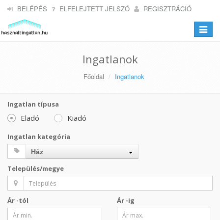
BELÉPÉS
ELFELEJTETT JELSZÓ
REGISZTRÁCIÓ
Toggle
navigat
Ingatlanok
Főoldal
Ingatlanok
Ingatlan típusa
Eladó
Kiadó
Ingatlan kategória
Ház
Település/megye
Ár -tól
Ár -ig