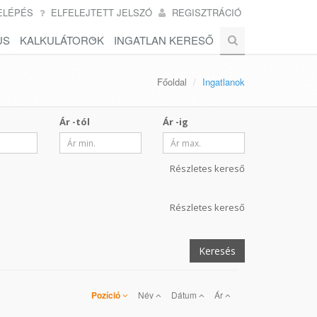
ELÉPÉS
ELFELEJTETT JELSZÓ
REGISZTRÁCIÓ
US
KALKULÁTOROK
INGATLAN KERESŐ
Főoldal
Ingatlanok
Ár -tól
Ár -ig
Részletes kereső
Részletes kereső
Keresés
Pozíció
Név
Dátum
Ár