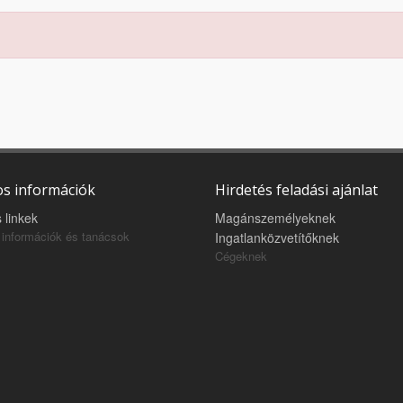
s információk
Hirdetés feladási ajánlat
 linkek
Magánszemélyeknek
információk és tanácsok
Ingatlanközvetítőknek
Cégeknek