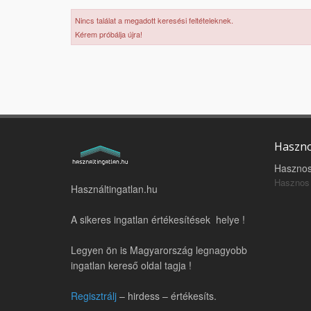
Nincs találat a megadott keresési feltételeknek.
Kérem próbálja újra!
Haszno
Hasznos
Hasznos 
Használtingatlan.hu
A sikeres ingatlan értékesítések helye !
Legyen ön is Magyarország legnagyobb
ingatlan kereső oldal tagja !
Regisztrálj
– hirdess – értékesíts.