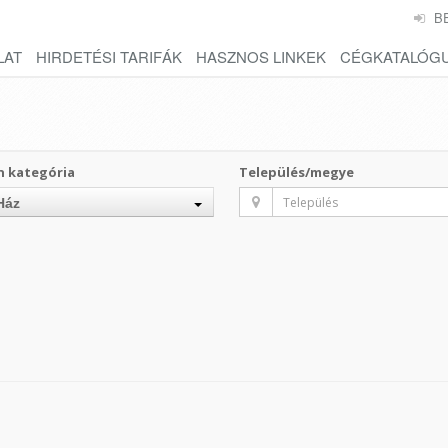
B
LAT
HIRDETÉSI TARIFÁK
HASZNOS LINKEK
CÉGKATALÓG
n kategória
Település/megye
Ház