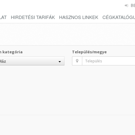
B
LAT
HIRDETÉSI TARIFÁK
HASZNOS LINKEK
CÉGKATALÓG
n kategória
Település/megye
Ház