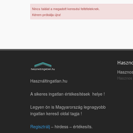
Nincs találat a megadott keresési feltételeknek.
Kérem próbálja újra!
Haszno
Hasznos
Hasznos 
Használtingatlan.hu
A sikeres ingatlan értékesítések helye !
Legyen ön is Magyarország legnagyobb
ingatlan kereső oldal tagja !
Regisztrálj
– hirdess – értékesíts.