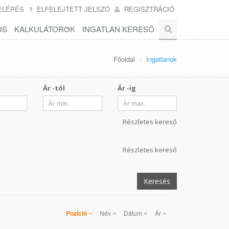
ELÉPÉS
ELFELEJTETT JELSZÓ
REGISZTRÁCIÓ
US
KALKULÁTOROK
INGATLAN KERESŐ
Főoldal
Ingatlanok
Ár -tól
Ár -ig
Részletes kereső
Részletes kereső
Keresés
Pozíció
Név
Dátum
Ár