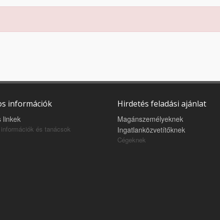
s információk
Hirdetés feladási ajánlat
 linkek
Magánszemélyeknek
információk és tanácsok
Ingatlanközvetítőknek
Cégeknek