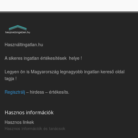
Használtingatlan.hu
A sikeres ingatlan értékesítések helye !
Legyen ön is Magyarország legnagyobb ingatlan kereső oldal
tagja !
Regisztrálj
– hirdess – értékesíts.
Hasznos információk
Hasznos linkek
Hasznos információk és tanácsok