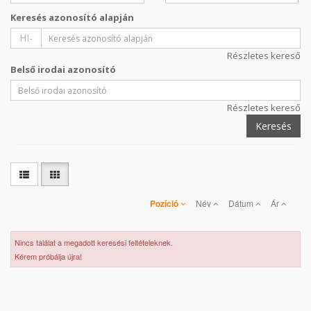
Keresés azonosító alapján
HI-
Részletes kereső
Belső irodai azonosító
Részletes kereső
Keresés
Pozíció
Név
Dátum
Ár
Nincs találat a megadott keresési feltételeknek.
Kérem próbálja újra!