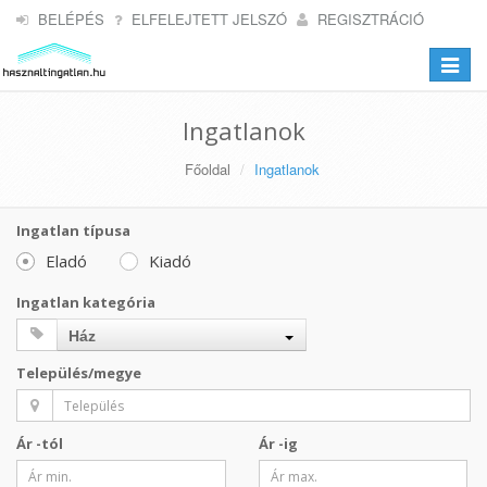
BELÉPÉS
ELFELEJTETT JELSZÓ
REGISZTRÁCIÓ
Toggle
navigat
Ingatlanok
Főoldal
Ingatlanok
Ingatlan típusa
Eladó
Kiadó
Ingatlan kategória
Ház
Település/megye
Ár -tól
Ár -ig