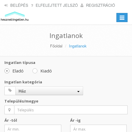
BELÉPÉS
ELFELEJTETT JELSZÓ
REGISZTRÁCIÓ
Toggle
navigat
Ingatlanok
Főoldal
Ingatlanok
Ingatlan típusa
Eladó
Kiadó
Ingatlan kategória
Ház
Település/megye
Ár -tól
Ár -ig