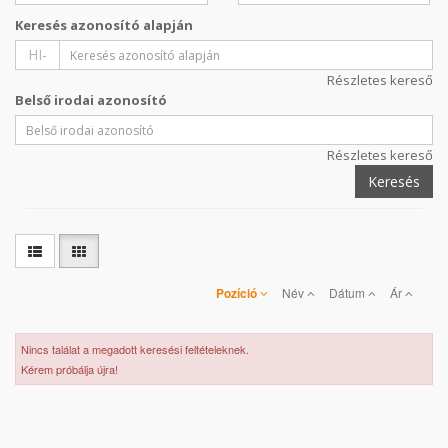
Keresés azonosító alapján
HI-
Részletes kereső
Belső irodai azonosító
Részletes kereső
Keresés
Pozíció
Név
Dátum
Ár
Nincs találat a megadott keresési feltételeknek.
Kérem próbálja újra!