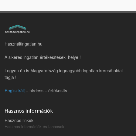
Használtingatlan.hu
A sikeres ingatlan értékesítések helye !
Legyen ön is Magyarország legnagyobb ingatlan kereső oldal
tagja !
Regisztrálj
– hirdess – értékesíts.
Hasznos információk
Hasznos linkek
Hasznos információk és tanácsok