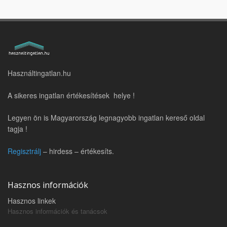
Használtingatlan.hu
A sikeres ingatlan értékesítések helye !
Legyen ön is Magyarország legnagyobb ingatlan kereső oldal
tagja !
Regisztrálj
– hirdess – értékesíts.
Hasznos információk
Hasznos linkek
Hasznos információk és tanácsok