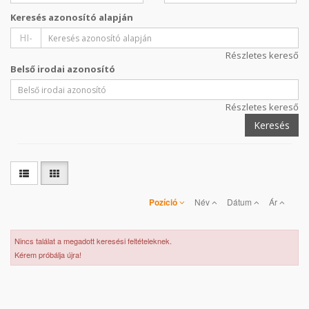
Keresés azonosító alapján
HI-
Részletes kereső
Belső irodai azonosító
Részletes kereső
Keresés
Pozíció
Név
Dátum
Ár
Nincs találat a megadott keresési feltételeknek.
Kérem próbálja újra!