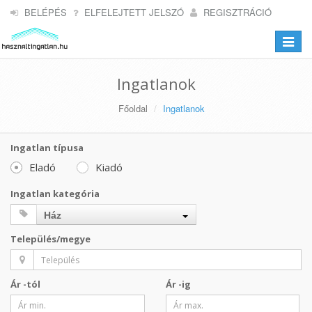
BELÉPÉS
ELFELEJTETT JELSZÓ
REGISZTRÁCIÓ
Toggle
navigat
Ingatlanok
Főoldal
Ingatlanok
Ingatlan típusa
Eladó
Kiadó
Ingatlan kategória
Ház
Település/megye
Ár -tól
Ár -ig