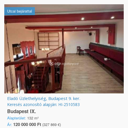
Utcai bejárattal
Eladó Üzlethelyiség, Budapest 9. ker.
Keresés azonosító alapján: HI-2510583
Budapest IX.
Alapterület:
132 m²
120 000 000 Ft
Ár:
(327 869 €)