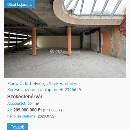
Utcai bejárattal
Eladó Üzlethelyiség, Székesfehérvár
Keresés azonosító alapján: HI-2596649
Székesfehérvár
Alapterület:
604 m²
209 000 000 Ft
Ár:
(571 038 €)
Feltöltés dátuma:
2026.07.27.
Tovább