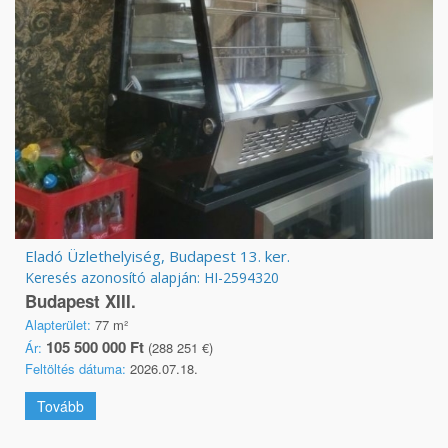
Eladó Üzlethelyiség, Budapest 13. ker.
Keresés azonosító alapján: HI-2594320
Budapest XIII.
Alapterület:
77 m²
105 500 000 Ft
Ár:
(288 251 €)
Feltöltés dátuma:
2026.07.18.
Tovább