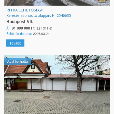
RITKA LEHETŐSÉG!!!
Keresés azonosító alapján: HI-2546635
Budapest VII.
81 000 000 Ft
Ár:
(221 311 €)
Feltöltés dátuma:
2026.03.04.
Tovább
Utcai bejárattal