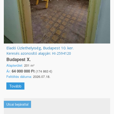
Eladó Üzlethelyiség, Budapest 10. ker.
Keresés azonosító alapján: HI-2594120
Budapest X.
Alapterület:
201 m²
64 000 000 Ft
Ár:
(174 863 €)
Feltöltés dátuma:
2026.07.18.
Tovább
Utcai bejárattal