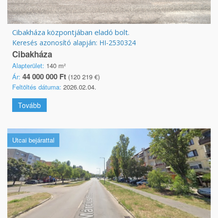
Cibakháza központjában eladó bolt.
Keresés azonosító alapján: HI-2530324
Cibakháza
Alapterület:
140 m²
44 000 000 Ft
Ár:
(120 219 €)
Feltöltés dátuma:
2026.02.04.
Tovább
Utcai bejárattal