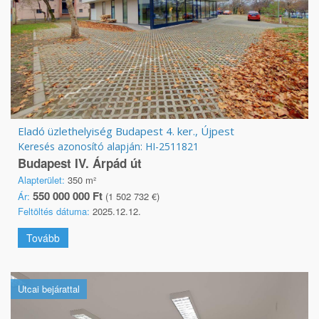
Eladó üzlethelyiség Budapest 4. ker., Újpest
Keresés azonosító alapján: HI-2511821
Budapest IV. Árpád út
Alapterület:
350 m²
550 000 000 Ft
Ár:
(1 502 732 €)
Feltöltés dátuma:
2025.12.12.
Tovább
Utcai bejárattal