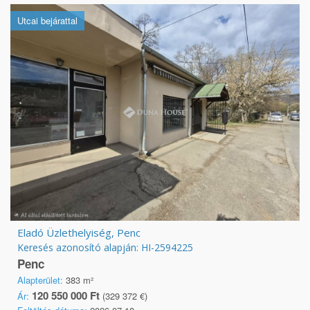
Utcai bejárattal
Eladó Üzlethelyiség, Penc
Keresés azonosító alapján: HI-2594225
Penc
Alapterület:
383 m²
120 550 000 Ft
Ár:
(329 372 €)