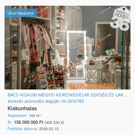
Utcai bejárattal
BÁCS-KISKUN MEGYEI KERESKEDELMI EGYSÉG ÉS LAKÓINGATLAN ELADÓ!
Keresés azonosító alapján: HI-2550785
Kiskunhalas
Alapterület:
144 m²
156 000 000 Ft
Ár:
(426 230 €)
Feltöltés dátuma:
2026.03.15.