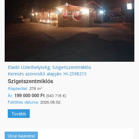
Eladó Üzlethelyiség, Szigetszentmiklós
Keresés azonosító alapján: HI-2598215
Szigetszentmiklós
Alapterület:
276 m²
199 000 000 Ft
Ár:
(543 716 €)
Feltöltés dátuma:
2026.08.02.
Tovább
Utcai bejárattal