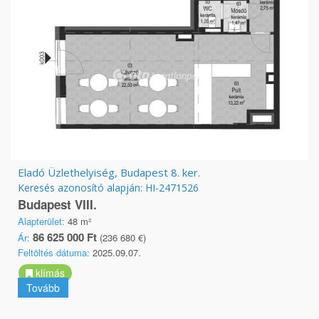
Eladó Üzlethelyiség, Budapest 8. ker.
Keresés azonosító alapján: HI-2471526
Budapest VIII.
Alapterület:
48 m²
86 625 000 Ft
Ár:
(236 680 €)
Feltöltés dátuma:
2025.09.07.
klímás
Tovább