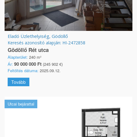
Eladó Üzlethelyiség, Gödöllő
Keresés azonosító alapján: HI-2472858
Gödöllő Rét utca
Alapterület:
240 m²
90 000 000 Ft
Ár:
(245 902 €)
Feltöltés dátuma:
2025.09.12.
Tovább
Utcai bejárattal