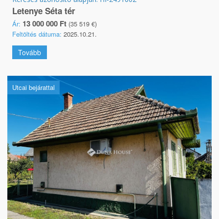
Letenye Séta tér
13 000 000 Ft
Ár:
(35 519 €)
Feltöltés dátuma:
2025.10.21.
Tovább
Utcai bejárattal