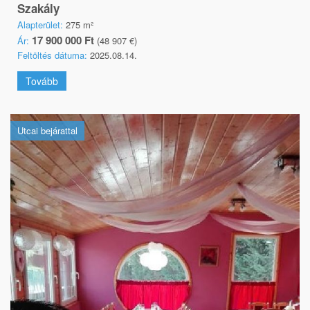
Szakály
Alapterület:
275 m²
17 900 000 Ft
Ár:
(48 907 €)
Feltöltés dátuma:
2025.08.14.
Tovább
Utcai bejárattal