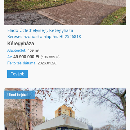
Eladó Üzlethelyiség, Kétegyháza
Keresés azonosító alapján: HI-2526818
Kétegyháza
Alapterület:
409 m²
49 900 000 Ft
Ár:
(136 339 €)
Feltöltés dátuma:
2026.01.28.
Tovább
Utcai bejárattal