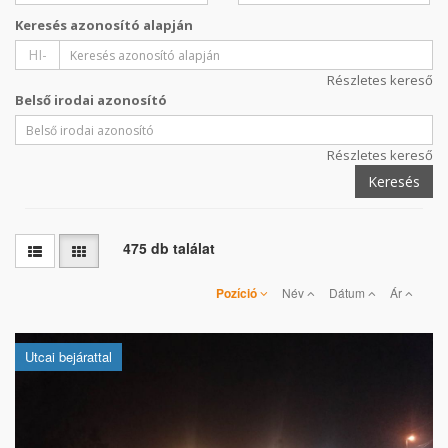
Keresés azonosító alapján
HI-
Részletes kereső
Belső irodai azonosító
Részletes kereső
Keresés
475 db találat
Pozíció
Név
Dátum
Ár
Utcai bejárattal