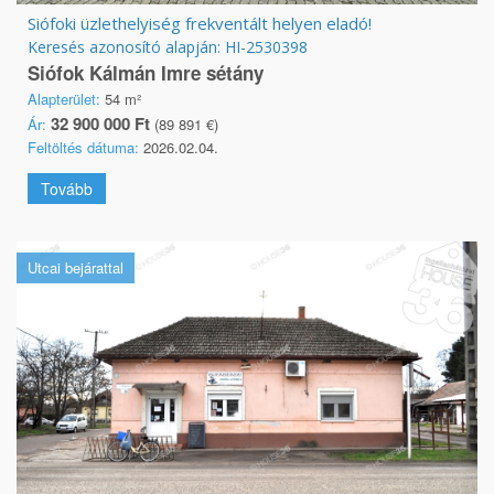
Siófoki üzlethelyiség frekventált helyen eladó!
Keresés azonosító alapján: HI-2530398
Siófok Kálmán Imre sétány
Alapterület:
54 m²
32 900 000 Ft
Ár:
(89 891 €)
Feltöltés dátuma:
2026.02.04.
Tovább
Utcai bejárattal