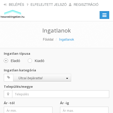
BELÉPÉS
ELFELEJTETT JELSZÓ
REGISZTRÁCIÓ
Toggle
navigat
Ingatlanok
Főoldal
Ingatlanok
Ingatlan típusa
Eladó
Kiadó
Ingatlan kategória
Utcai bejárattal
Település/megye
Ár -tól
Ár -ig