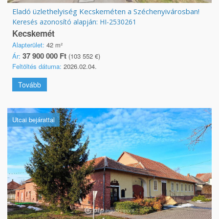
Eladó üzlethelyiség Kecskeméten a Széchenyivárosban!
Keresés azonosító alapján: HI-2530261
Kecskemét
Alapterület:
42 m²
37 900 000 Ft
Ár:
(103 552 €)
Feltöltés dátuma:
2026.02.04.
Tovább
Utcai bejárattal