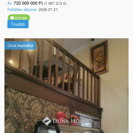
720 000 000 Ft
Ár:
(1 967 213 €)
Feltöltés dátuma:
2026.07.27.
klímás
Tovább
Utcai bejárattal