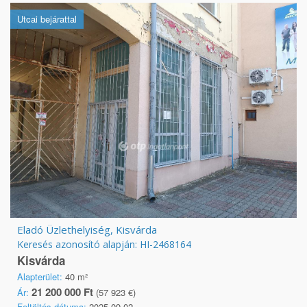
Utcai bejárattal
Eladó Üzlethelyiség, Kisvárda
Keresés azonosító alapján: HI-2468164
Kisvárda
Alapterület:
40 m²
21 200 000 Ft
Ár:
(57 923 €)
Feltöltés dátuma:
2025.09.02.