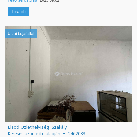
Tovább
Utcai bejárattal
Eladó Üzlethelyiség, Szakály
Keresés azonosító alapján: HI-2462033