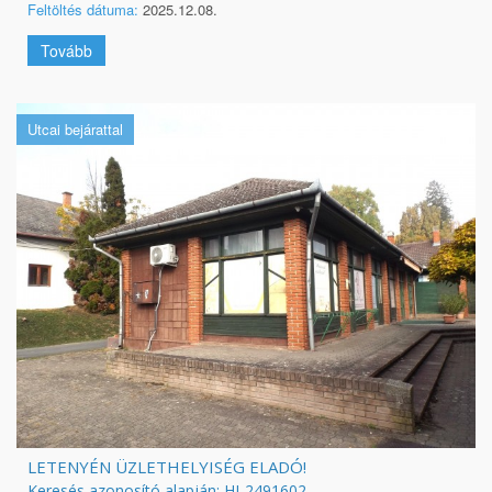
Feltöltés dátuma:
2025.12.08.
Tovább
Utcai bejárattal
LETENYÉN ÜZLETHELYISÉG ELADÓ!
Keresés azonosító alapján: HI-2491602