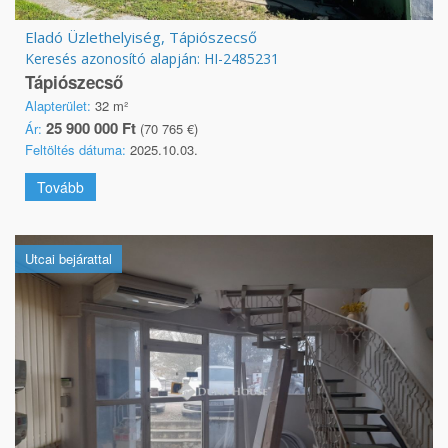
Eladó Üzlethelyiség, Tápiószecső
Keresés azonosító alapján: HI-2485231
Tápiószecső
Alapterület:
32 m²
25 900 000 Ft
Ár:
(70 765 €)
Feltöltés dátuma:
2025.10.03.
Tovább
Utcai bejárattal