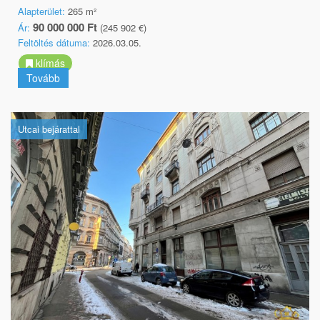
Alapterület:
265 m²
90 000 000 Ft
Ár:
(245 902 €)
Feltöltés dátuma:
2026.03.05.
klímás
Tovább
Utcai bejárattal