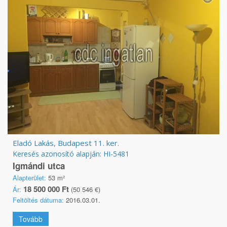
Eladó Lakás, Budapest 11. ker.
Keresés azonosító alapján: HI-5481
Igmándi utca
Alapterület:
53 m²
18 500 000 Ft
Ár:
(50 546 €)
Feltöltés dátuma:
2016.03.01.
Tovább