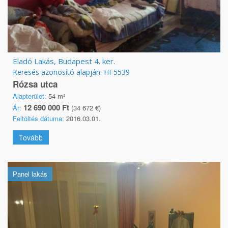
Eladó Lakás, Budapest 4. ker.
Keresés azonosító alapján: HI-5539
Rózsa utca
Alapterület:
54 m²
12 690 000 Ft
Ár:
(34 672 €)
Feltöltés dátuma:
2016.03.01.
Tovább
Panel lakás