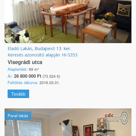
Eladó Lakás, Budapest 13. ker.
Keresés azonosító alapján: HI-5353
Visegrádi utca
Alapterület:
69 m²
26 800 000 Ft
Ár:
(73 224 €)
Feltöltés dátuma:
2016.03.01.
Tovább
Panel lakás