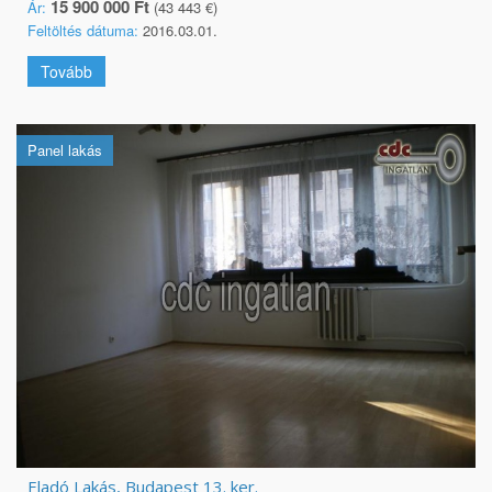
15 900 000 Ft
Ár:
(43 443 €)
Feltöltés dátuma:
2016.03.01.
Tovább
Panel lakás
Eladó Lakás, Budapest 13. ker.