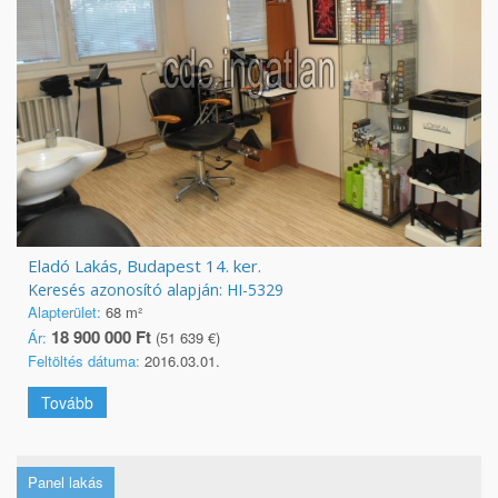
Eladó Lakás, Budapest 14. ker.
Keresés azonosító alapján: HI-5329
Alapterület:
68 m²
18 900 000 Ft
Ár:
(51 639 €)
Feltöltés dátuma:
2016.03.01.
Tovább
Panel lakás