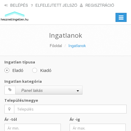
BELÉPÉS
ELFELEJTETT JELSZÓ
REGISZTRÁCIÓ
Toggle
navigat
Ingatlanok
Főoldal
Ingatlanok
Ingatlan típusa
Eladó
Kiadó
Ingatlan kategória
Panel lakás
Település/megye
Ár -tól
Ár -ig