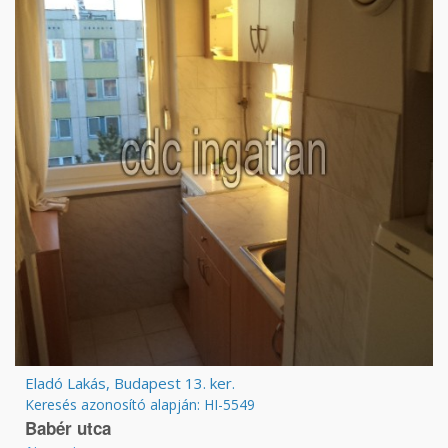
Eladó Lakás, Budapest 13. ker.
Keresés azonosító alapján: HI-5549
Babér utca