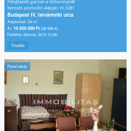
Felújítandó garzon a Víztoronynál!
Keresés azonosító alapján: HI-3281
Budapest IV. Istvántelki utca
Alapterület:
34 m²
10 500 000 Ft
Ár:
(28 689 €)
Feltöltés dátuma:
2015.10.08.
Tovább
Panel lakás