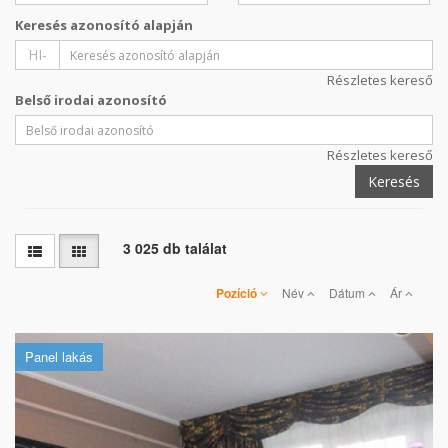
Keresés azonosító alapján
HI-
Részletes kereső
Belső irodai azonosító
Részletes kereső
Keresés
3 025 db találat
Pozíció
Név
Dátum
Ár
Panel lakás