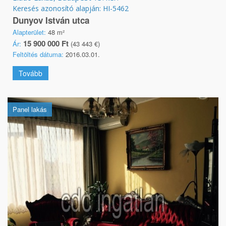
Keresés azonosító alapján: HI-5462
Dunyov István utca
Alapterület:
48 m²
15 900 000 Ft
Ár:
(43 443 €)
Feltöltés dátuma:
2016.03.01.
Tovább
Panel lakás