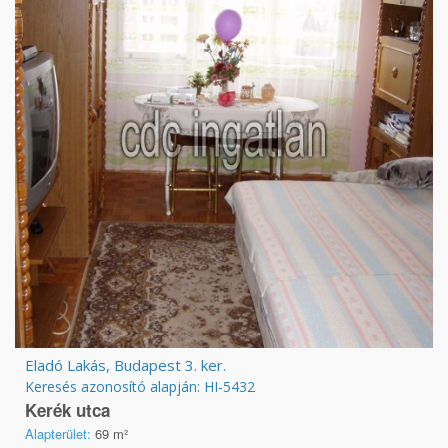
Eladó Lakás, Budapest 3. ker.
Keresés azonosító alapján: HI-5432
Kerék utca
Alapterület:
69 m²