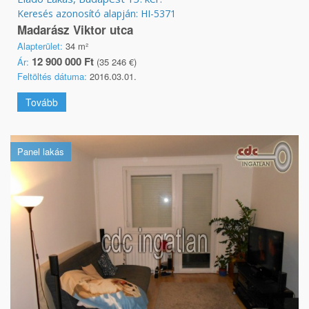
Keresés azonosító alapján: HI-5371
Madarász Viktor utca
Alapterület:
34 m²
12 900 000 Ft
Ár:
(35 246 €)
Feltöltés dátuma:
2016.03.01.
Tovább
Panel lakás