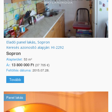
Eladó panel lakás, Sopron
Keresés azonosító alapján: HI-2292
Sopron
Alapterület:
53 m²
13 800 000 Ft
Ár:
(37 705 €)
Feltöltés dátuma:
2015.07.28.
Tovább
Panel lakás