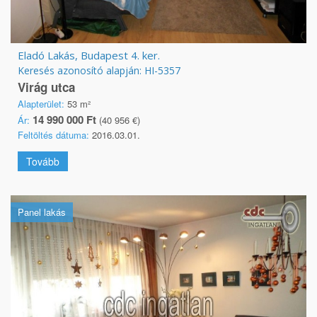
Eladó Lakás, Budapest 4. ker.
Keresés azonosító alapján: HI-5357
Virág utca
Alapterület:
53 m²
14 990 000 Ft
Ár:
(40 956 €)
Feltöltés dátuma:
2016.03.01.
Tovább
Panel lakás