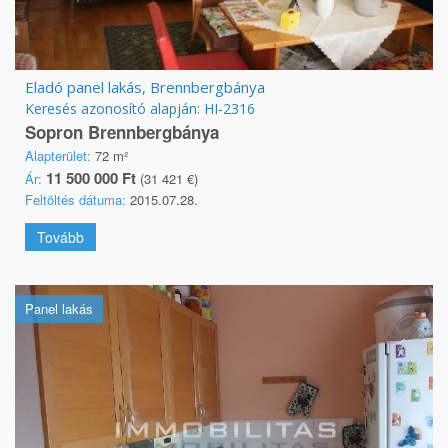
Eladó panel lakás, Brennbergbánya
Keresés azonosító alapján: HI-2316
Sopron Brennbergbánya
Alapterület:
72 m²
11 500 000 Ft
Ár:
(31 421 €)
Feltöltés dátuma:
2015.07.28.
Tovább
Panel lakás