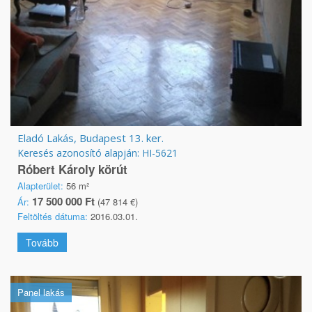
Eladó Lakás, Budapest 13. ker.
Keresés azonosító alapján: HI-5621
Róbert Károly körút
Alapterület:
56 m²
17 500 000 Ft
Ár:
(47 814 €)
Feltöltés dátuma:
2016.03.01.
Tovább
Panel lakás