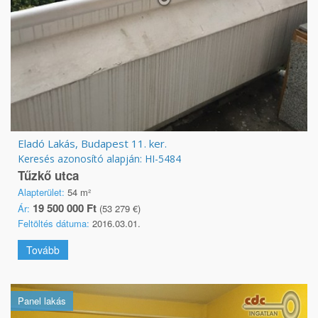
Eladó Lakás, Budapest 11. ker.
Keresés azonosító alapján: HI-5484
Tűzkő utca
Alapterület:
54 m²
19 500 000 Ft
Ár:
(53 279 €)
Feltöltés dátuma:
2016.03.01.
Tovább
Panel lakás