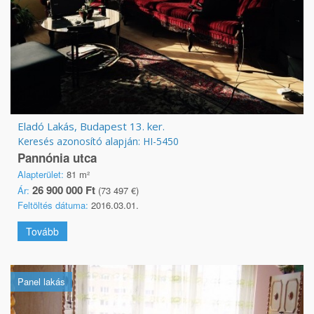
Eladó Lakás, Budapest 13. ker.
Keresés azonosító alapján: HI-5450
Pannónia utca
Alapterület:
81 m²
26 900 000 Ft
Ár:
(73 497 €)
Feltöltés dátuma:
2016.03.01.
Tovább
Panel lakás