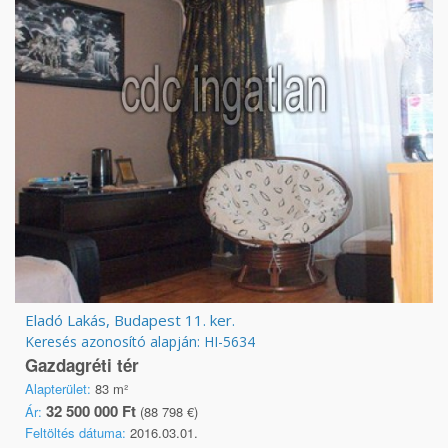
Eladó Lakás, Budapest 11. ker.
Keresés azonosító alapján: HI-5634
Gazdagréti tér
Alapterület:
83 m²
32 500 000 Ft
Ár:
(88 798 €)
Feltöltés dátuma:
2016.03.01.