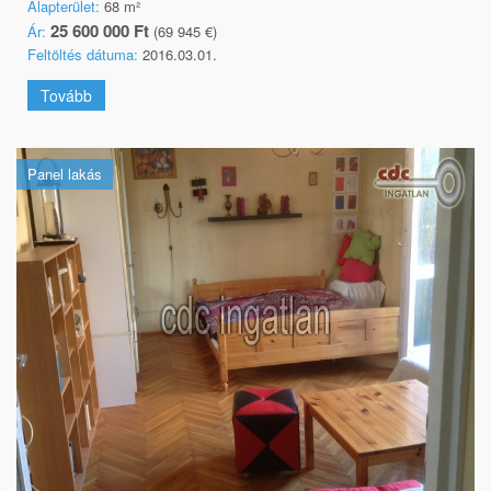
Alapterület:
68 m²
25 600 000 Ft
Ár:
(69 945 €)
Feltöltés dátuma:
2016.03.01.
Tovább
Panel lakás