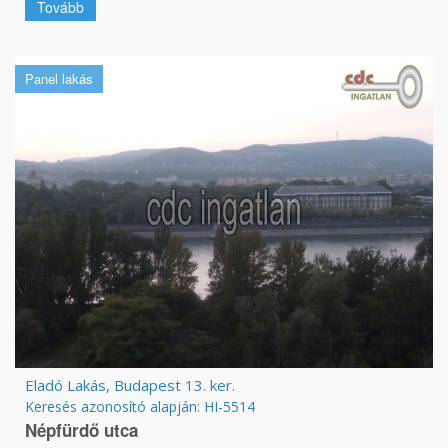
Tovább
Panel lakás
Eladó Lakás, Budapest 13. ker.
Keresés azonosító alapján: HI-5514
Népfürdő utca