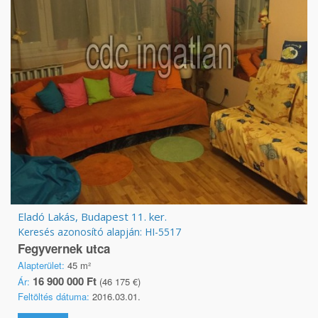
Eladó Lakás, Budapest 11. ker.
Keresés azonosító alapján: HI-5517
Fegyvernek utca
Alapterület:
45 m²
16 900 000 Ft
Ár:
(46 175 €)
Feltöltés dátuma:
2016.03.01.