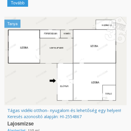
Tovább
Tanya
Tágas vidéki otthon- nyugalom és lehetőség egy helyen!
Keresés azonosító alapján: HI-2554867
Lajosmizse
Alapterület:
110 m²