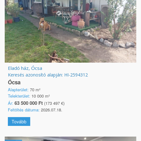
Eladó ház, Ócsa
Keresés azonosító alapján: HI-2594312
Ócsa
Alapterület:
70 m²
Telekterület:
10 000 m²
63 500 000 Ft
Ár:
(173 497 €)
Feltöltés dátuma:
2026.07.18.
Tovább