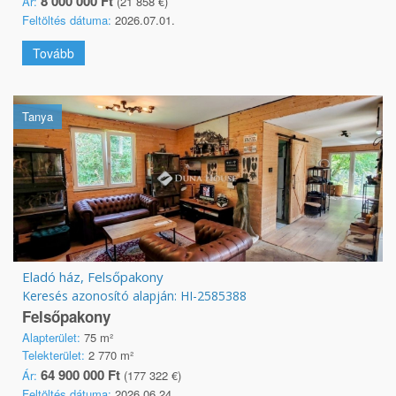
8 000 000 Ft
Ár:
(21 858 €)
Feltöltés dátuma:
2026.07.01.
Tovább
Tanya
Eladó ház, Felsőpakony
Keresés azonosító alapján: HI-2585388
Felsőpakony
Alapterület:
75 m²
Telekterület:
2 770 m²
64 900 000 Ft
Ár:
(177 322 €)
Feltöltés dátuma:
2026.06.24.