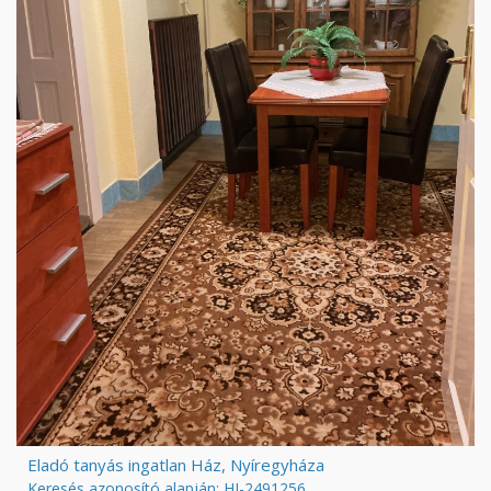
Eladó tanyás ingatlan Ház, Nyíregyháza
Keresés azonosító alapján: HI-2491256