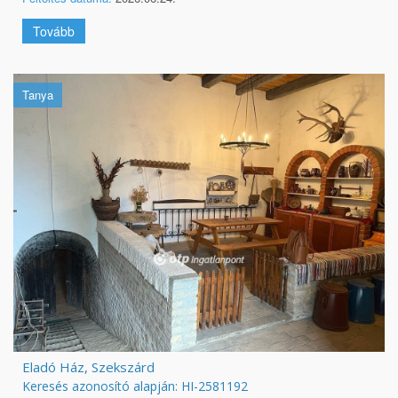
Tovább
Tanya
Eladó Ház, Szekszárd
Keresés azonosító alapján: HI-2581192