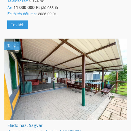
Telekterület:
2 174 m²
11 000 000 Ft
Ár:
(30 055 €)
Feltöltés dátuma:
2026.02.01.
Tovább
Tanya
Eladó ház, Ságvár