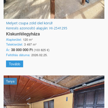
Melyet csupa zöld ölel körül!
Keresés azonosító alapján: HI-2541295
Kiskunfélegyháza
Alapterület:
120 m²
Telekterület:
3 497 m²
38 000 000 Ft
Ár:
(103 825 €)
Feltöltés dátuma:
2026.02.25.
Tovább
Tanya