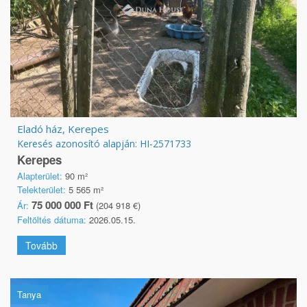
Eladó ház, Kerepes
Keresés azonosító alapján: HI-2571733
Kerepes
Alapterület:
90 m²
Telekterület:
5 565 m²
75 000 000 Ft
Ár:
(204 918 €)
Feltöltés dátuma:
2026.05.15.
Tovább
Tanya