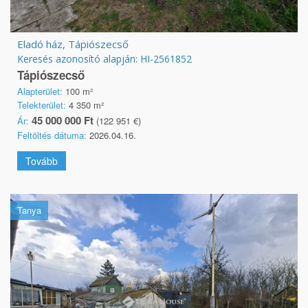
Eladó ház, Tápiószecső
Keresés azonosító alapján: HI-2561852
Tápiószecső
Alapterület:
100 m²
Telekterület:
4 350 m²
45 000 000 Ft
Ár:
(122 951 €)
Feltöltés dátuma:
2026.04.16.
Tovább
Tanya