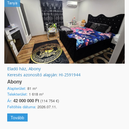
Tanya
Eladó ház, Abony
Keresés azonosító alapján: HI-2591944
Abony
Alapterület:
81 m²
Telekterület:
1 618 m²
42 000 000 Ft
Ár:
(114 754 €)
Feltöltés dátuma:
2026.07.11.
Tovább