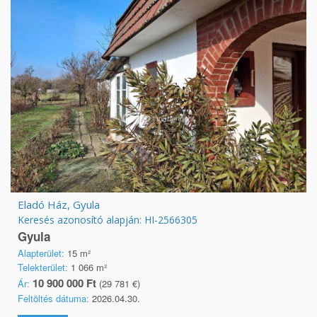
Eladó Ház, Gyula
Keresés azonosító alapján: HI-2566305
Gyula
Alapterület:
15 m²
Telekterület:
1 066 m²
10 900 000 Ft
Ár:
(29 781 €)
Feltöltés dátuma:
2026.04.30.