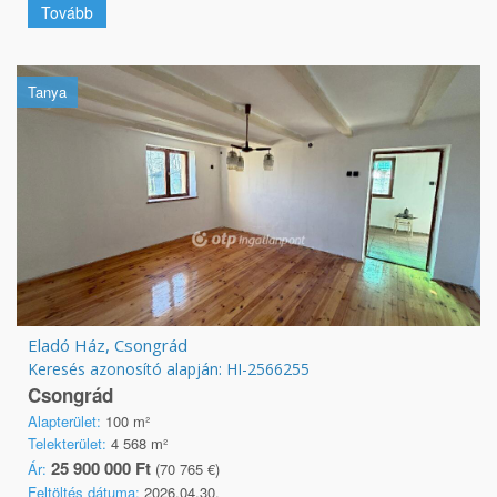
Tovább
Tanya
Eladó Ház, Csongrád
Keresés azonosító alapján: HI-2566255
Csongrád
Alapterület:
100 m²
Telekterület:
4 568 m²
25 900 000 Ft
Ár:
(70 765 €)
Feltöltés dátuma:
2026.04.30.