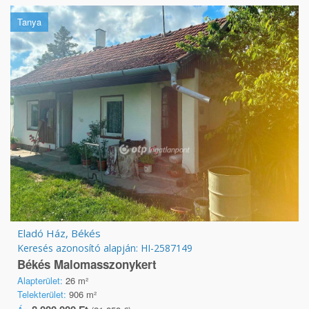
Tanya
Eladó Ház, Békés
Keresés azonosító alapján: HI-2587149
Békés Malomasszonykert
Alapterület:
26 m²
Telekterület:
906 m²