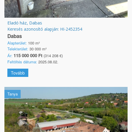
Eladó ház, Dabas
Keresés azonosító alapján: HI-2452354
Dabas
Alapterület:
100 m²
Telekterület:
30 000 m²
115 000 000 Ft
Ár:
(314 208 €)
Feltöltés dátuma:
2025.08.02.
Tovább
Tanya