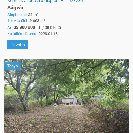
Keresés azonosító alapján: HI-2523236
Ságvár
Alapterület:
33 m²
Telekterület:
9 063 m²
39 900 000 Ft
Ár:
(109 016 €)
Feltöltés dátuma:
2026.01.16.
Tovább
Tanya