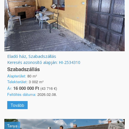
Eladó ház, Szabadszállás
Keresés azonosító alapján: HI-2534310
Szabadszállás
Alapterület:
80 m²
Telekterület:
3 002 m²
16 000 000 Ft
Ár:
(43 716 €)
Feltöltés dátuma:
2026.02.08.
Tovább
Tanya