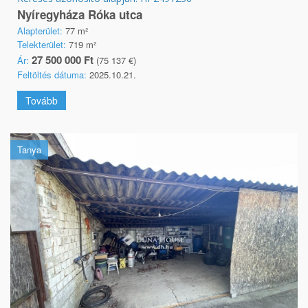
Nyíregyháza Róka utca
Alapterület:
77 m²
Telekterület:
719 m²
27 500 000 Ft
Ár:
(75 137 €)
Feltöltés dátuma:
2025.10.21.
Tovább
Tanya