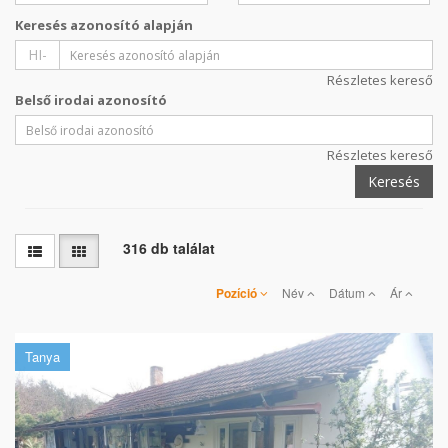
Keresés azonosító alapján
HI-
Részletes kereső
Belső irodai azonosító
Részletes kereső
Keresés
316 db találat
Pozíció
Név
Dátum
Ár
Tanya