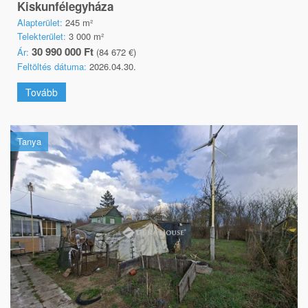
Kiskunfélegyháza
Alapterület:
245 m²
Telekterület:
3 000 m²
30 990 000 Ft
Ár:
(84 672 €)
Feltöltés dátuma:
2026.04.30.
Tovább
Tanya