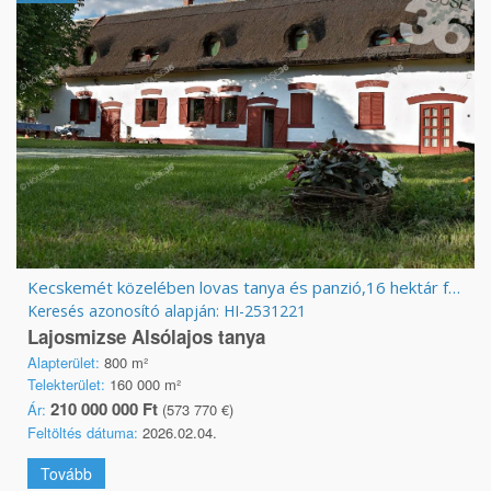
Kecskemét közelében lovas tanya és panzió,16 hektár földdel ELADÓ
Keresés azonosító alapján: HI-2531221
Lajosmizse Alsólajos tanya
Alapterület:
800 m²
Telekterület:
160 000 m²
210 000 000 Ft
Ár:
(573 770 €)
Feltöltés dátuma:
2026.02.04.
Tovább