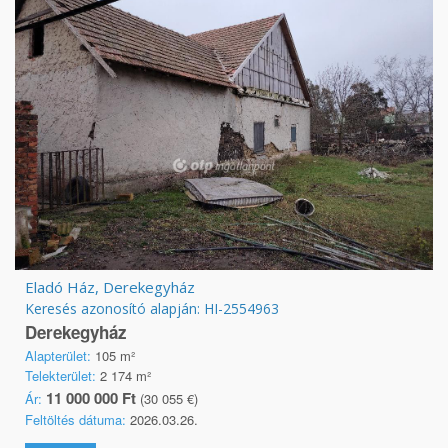
Eladó Ház, Derekegyház
Keresés azonosító alapján: HI-2554963
Derekegyház
Alapterület:
105 m²
Telekterület:
2 174 m²
11 000 000 Ft
Ár:
(30 055 €)
Feltöltés dátuma:
2026.03.26.