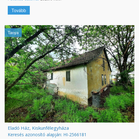
Tovább
Tanya
Eladó Ház, Kiskunfélegyháza
Keresés azonosító alapján: HI-2566181