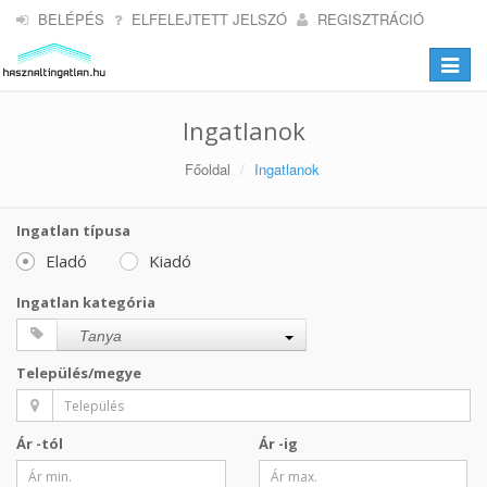
BELÉPÉS
ELFELEJTETT JELSZÓ
REGISZTRÁCIÓ
Toggle
navigat
Ingatlanok
Főoldal
Ingatlanok
Ingatlan típusa
Eladó
Kiadó
Ingatlan kategória
Tanya
Település/megye
Ár -tól
Ár -ig