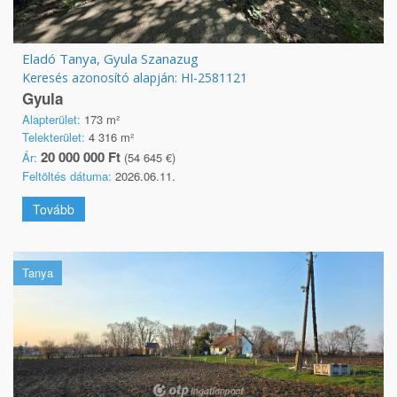
Eladó Tanya, Gyula Szanazug
Keresés azonosító alapján: HI-2581121
Gyula
Alapterület:
173 m²
Telekterület:
4 316 m²
20 000 000 Ft
Ár:
(54 645 €)
Feltöltés dátuma:
2026.06.11.
Tovább
Tanya