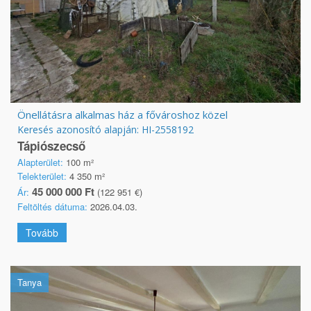
Önellátásra alkalmas ház a fővároshoz közel
Keresés azonosító alapján: HI-2558192
Tápiószecső
Alapterület:
100 m²
Telekterület:
4 350 m²
45 000 000 Ft
Ár:
(122 951 €)
Feltöltés dátuma:
2026.04.03.
Tovább
Tanya