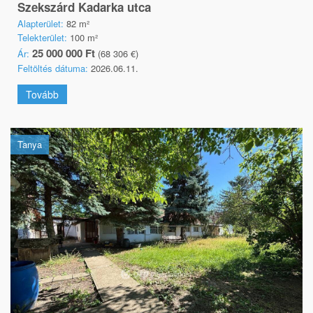
Szekszárd Kadarka utca
Alapterület:
82 m²
Telekterület:
100 m²
25 000 000 Ft
Ár:
(68 306 €)
Feltöltés dátuma:
2026.06.11.
Tovább
Tanya