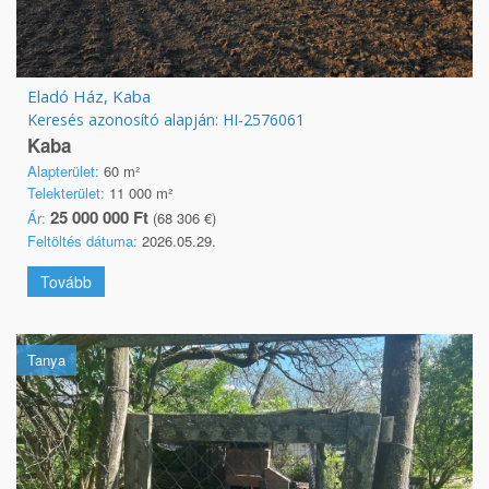
Eladó Ház, Kaba
Keresés azonosító alapján: HI-2576061
Kaba
Alapterület:
60 m²
Telekterület:
11 000 m²
25 000 000 Ft
Ár:
(68 306 €)
Feltöltés dátuma:
2026.05.29.
Tovább
Tanya