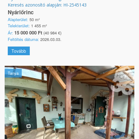
Keresés azonosító alapján: HI-2545143
Nyárlőrinc
Alapterület:
50 m²
Telekterület:
1 455 m²
15 000 000 Ft
Ár:
(40 984 €)
Feltöltés dátuma:
2026.03.03.
Tovább
Tanya