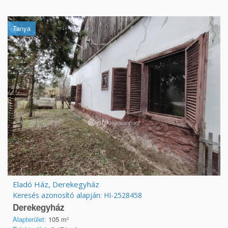
Tanya
Eladó Ház, Derekegyház
Keresés azonosító alapján: HI-2528458
Derekegyház
Alapterület:
105 m²