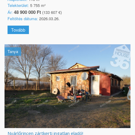
Telekterület:
5 755 m²
48 900 000 Ft
Ár:
(133 607 €)
Feltöltés dátuma:
2026.03.26.
Tovább
Tanya
Nyárlőrincen zártkerti ingatlan eladó!