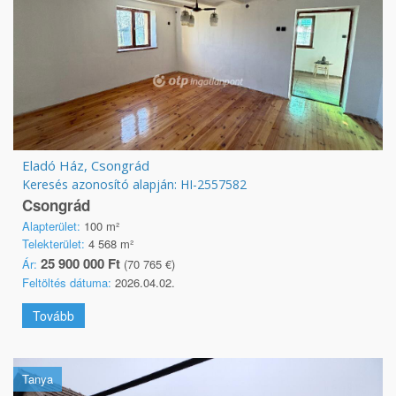
Eladó Ház, Csongrád
Keresés azonosító alapján: HI-2557582
Csongrád
Alapterület:
100 m²
Telekterület:
4 568 m²
25 900 000 Ft
Ár:
(70 765 €)
Feltöltés dátuma:
2026.04.02.
Tovább
Tanya