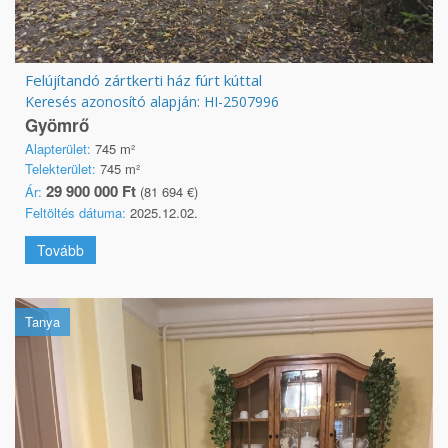
Felújítandó zártkerti ház fúrt kúttal
Keresés azonosító alapján: HI-2507996
Gyömrő
Alapterület:
745 m²
Telekterület:
745 m²
29 900 000 Ft
Ár:
(81 694 €)
Feltöltés dátuma:
2025.12.02.
Tovább
Tanya