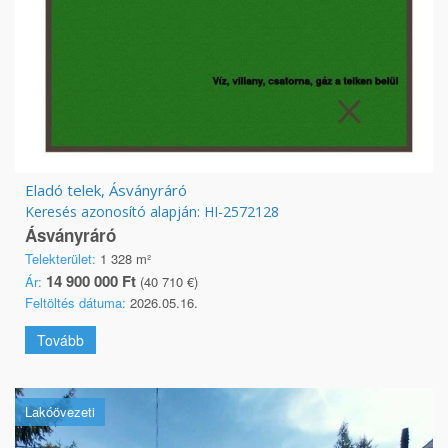
Eladó telek, Ásványráró
Keresés azonosító alapján: HI-2572128
Ásványráró
Telekterület:
1 328 m²
14 900 000 Ft
Ár:
(40 710 €)
Feltöltés dátuma:
2026.05.16.
Tovább
Lakóövezeti