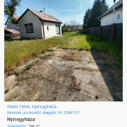
Eladó Telek, Nyíregyháza
Keresés azonosító alapján: HI-2566137
Nyíregyháza
Telekterület:
796 m²