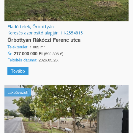
Eladó telek, Őrbottyán
Keresés azonosító alapján: HI-2554815
Őrbottyán Rákóczi Ferenc utca
Telekterület:
1 005 m²
217 000 000 Ft
Ár:
(592 896 €)
Feltöltés dátuma:
2026.03.26.
Tovább
Lakóövezeti