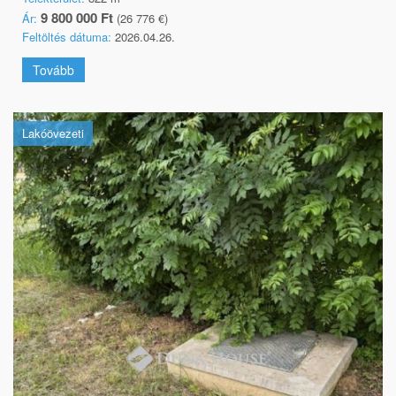
9 800 000 Ft
Ár:
(26 776 €)
Feltöltés dátuma:
2026.04.26.
Tovább
Lakóövezeti