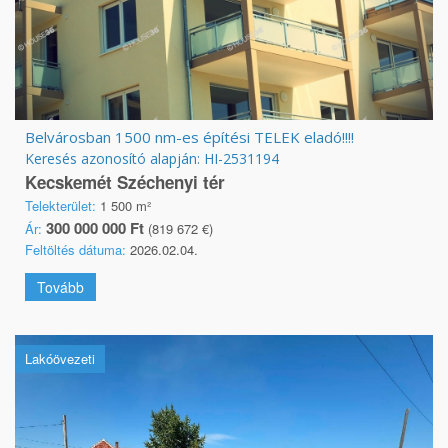
Belvárosban 1500 nm-es építési TELEK eladó!!!!
Keresés azonosító alapján: HI-2531194
Kecskemét Széchenyi tér
Telekterület:
1 500 m²
300 000 000 Ft
Ár:
(819 672 €)
Feltöltés dátuma:
2026.02.04.
Tovább
Lakóövezeti