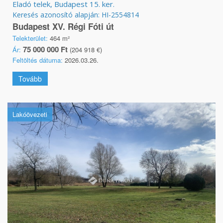
Eladó telek, Budapest 15. ker.
Keresés azonosító alapján: HI-2554814
Budapest XV. Régi Fóti út
Telekterület:
464 m²
75 000 000 Ft
Ár:
(204 918 €)
Feltöltés dátuma:
2026.03.26.
Tovább
Lakóövezeti