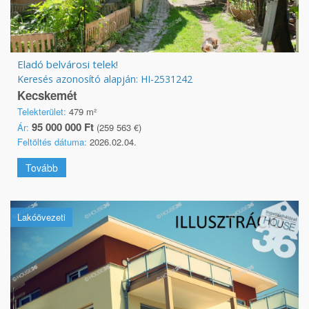
Eladó belvárosi telek!
Keresés azonosító alapján: HI-2531242
Kecskemét
Telekterület:
479 m²
95 000 000 Ft
Ár:
(259 563 €)
Feltöltés dátuma:
2026.02.04.
Tovább
Lakóövezeti