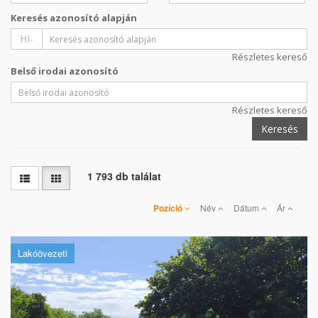
Keresés azonosító alapján
HI-
Részletes kereső
Belső irodai azonosító
Részletes kereső
Keresés
1 793 db találat
Pozíció
Név
Dátum
Ár
Lakóövezeti