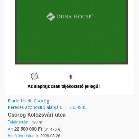
Eladó telek, Csörög
Keresés azonosító alapján: HI-2554845
Csörög Kolozsvári utca
Telekterület:
720 m²
22 500 000 Ft
Ár:
(61 475 €)
Feltöltés dátuma:
2026.03.26.