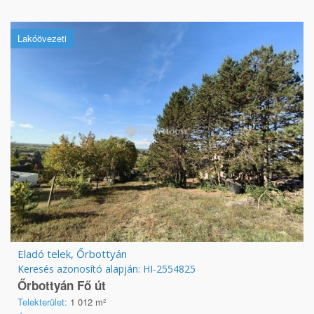
Lakóövezeti
Eladó telek, Őrbottyán
Keresés azonosító alapján: HI-2554825
Őrbottyán Fő út
Telekterület:
1 012 m²