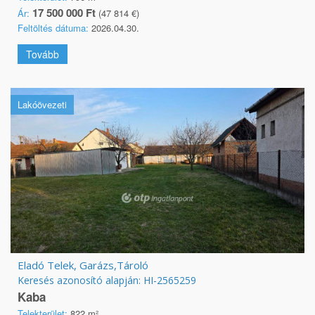
17 500 000 Ft
Ár:
(47 814 €)
Feltöltés dátuma:
2026.04.30.
Tovább
Lakóövezeti
Eladó Telek, Garázs,Tároló
Keresés azonosító alapján: HI-2565259
Kaba
Telekterület:
822 m²