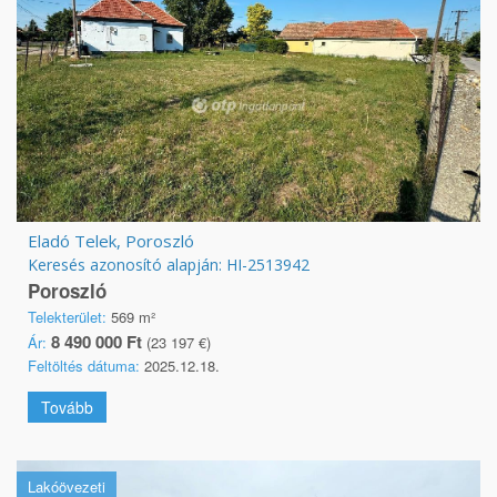
Eladó Telek, Poroszló
Keresés azonosító alapján: HI-2513942
Poroszló
Telekterület:
569 m²
8 490 000 Ft
Ár:
(23 197 €)
Feltöltés dátuma:
2025.12.18.
Tovább
Lakóövezeti