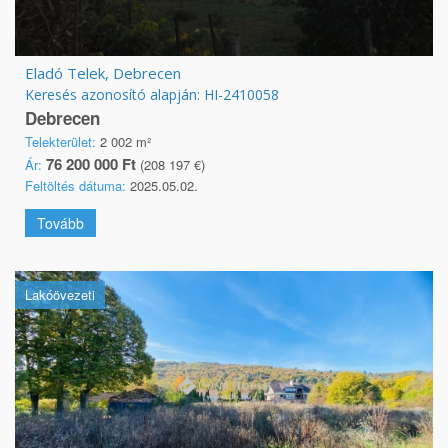
Eladó Telek, Debrecen
Keresés azonosító alapján: HI-2410058
Debrecen
Telekterület:
2 002 m²
76 200 000 Ft
Ár:
(208 197 €)
Feltöltés dátuma:
2025.05.02.
Tovább
Lakóövezeti