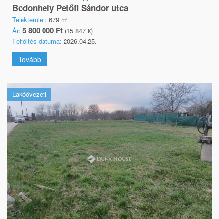
Bodonhely Petőfi Sándor utca
Telekterület:
679 m²
5 800 000 Ft
Ár:
(15 847 €)
Feltöltés dátuma:
2026.04.25.
Tovább
Lakóövezeti