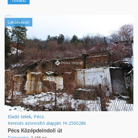
Lakóövezeti
Eladó telek, Pécs
Keresés azonosító alapján: HI-2500286
Pécs Középdeindoli út
Telekterület:
2 158 m²