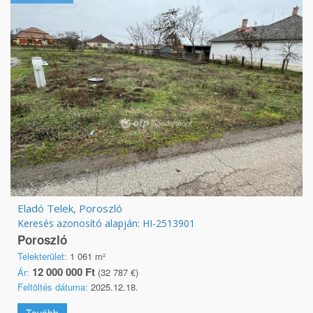
Eladó Telek, Poroszló
Keresés azonosító alapján: HI-2513901
Poroszló
Telekterület:
1 061 m²
12 000 000 Ft
Ár:
(32 787 €)
Feltöltés dátuma:
2025.12.18.
Tovább