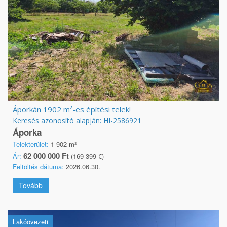
Áporkán 1902 m²-es építési telek!
Keresés azonosító alapján: HI-2586921
Áporka
Telekterület:
1 902 m²
62 000 000 Ft
Ár:
(169 399 €)
Feltöltés dátuma:
2026.06.30.
Tovább
Lakóövezeti