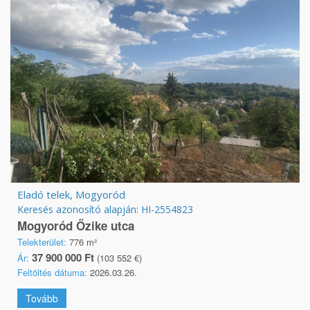
Eladó telek, Mogyoród
Keresés azonosító alapján: HI-2554823
Mogyoród Őzike utca
Telekterület:
776 m²
37 900 000 Ft
Ár:
(103 552 €)
Feltöltés dátuma:
2026.03.26.
Tovább