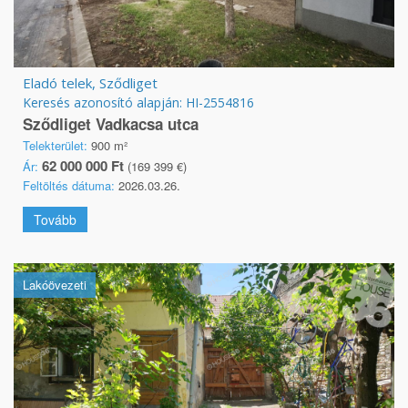
Eladó telek, Sződliget
Keresés azonosító alapján: HI-2554816
Sződliget Vadkacsa utca
Telekterület:
900 m²
62 000 000 Ft
Ár:
(169 399 €)
Feltöltés dátuma:
2026.03.26.
Tovább
Lakóövezeti