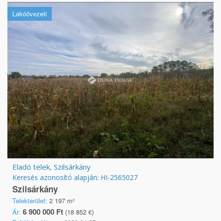
Lakóövezeti
Eladó telek, Szilsárkány
Keresés azonosító alapján: HI-2565027
Szilsárkány
Telekterület:
2 197 m²
6 900 000 Ft
Ár:
(18 852 €)