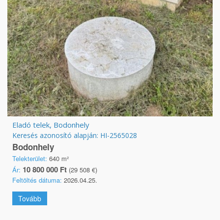
Eladó telek, Bodonhely
Keresés azonosító alapján: HI-2565028
Bodonhely
Telekterület:
640 m²
10 800 000 Ft
Ár:
(29 508 €)
Feltöltés dátuma:
2026.04.25.
Tovább