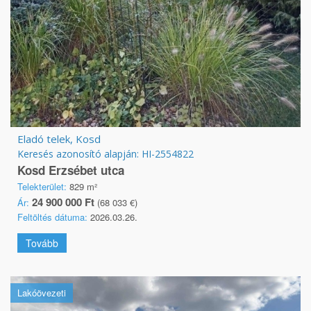
Eladó telek, Kosd
Keresés azonosító alapján: HI-2554822
Kosd Erzsébet utca
Telekterület:
829 m²
24 900 000 Ft
Ár:
(68 033 €)
Feltöltés dátuma:
2026.03.26.
Tovább
Lakóövezeti