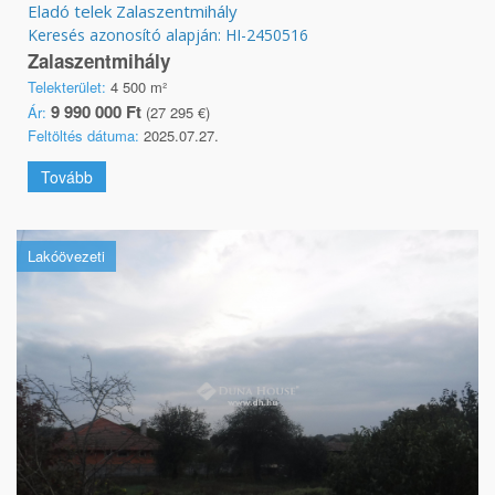
Eladó telek Zalaszentmihály
Keresés azonosító alapján: HI-2450516
Zalaszentmihály
Telekterület:
4 500 m²
9 990 000 Ft
Ár:
(27 295 €)
Feltöltés dátuma:
2025.07.27.
Tovább
Lakóövezeti