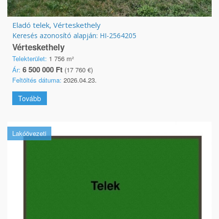
Eladó telek, Vérteskethely
Keresés azonosító alapján: HI-2564205
Vérteskethely
Telekterület:
1 756 m²
6 500 000 Ft
Ár:
(17 760 €)
Feltöltés dátuma:
2026.04.23.
Tovább
Lakóövezeti