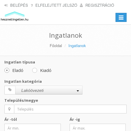
BELÉPÉS
ELFELEJTETT JELSZÓ
REGISZTRÁCIÓ
Toggle
navigat
Ingatlanok
Főoldal
Ingatlanok
Ingatlan típusa
Eladó
Kiadó
Ingatlan kategória
Lakóövezeti
Település/megye
Ár -tól
Ár -ig