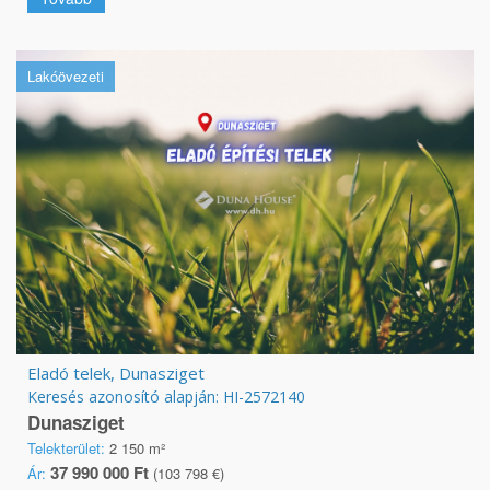
Lakóövezeti
Eladó telek, Dunasziget
Keresés azonosító alapján: HI-2572140
Dunasziget
Telekterület:
2 150 m²
37 990 000 Ft
Ár:
(103 798 €)