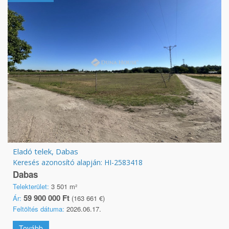
Eladó telek, Dabas
Keresés azonosító alapján: HI-2583418
Dabas
Telekterület:
3 501 m²
59 900 000 Ft
Ár:
(163 661 €)
Feltöltés dátuma:
2026.06.17.
Tovább