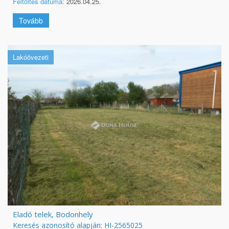
Feltöltés dátuma:
2026.04.25.
Tovább
Lakóövezeti
Eladó telek, Bodonhely
Keresés azonosító alapján: HI-2565025