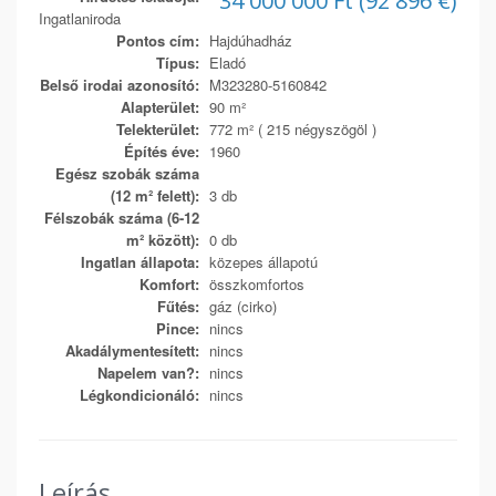
34 000 000 Ft (92 896 €)
Ingatlaniroda
Pontos cím:
Hajdúhadház
Típus:
Eladó
Belső irodai azonosító:
M323280-5160842
Alapterület:
90 m²
Telekterület:
772 m² ( 215 négyszögöl )
Építés éve:
1960
Egész szobák száma
(12 m² felett):
3 db
Félszobák száma (6-12
m² között):
0 db
Ingatlan állapota:
közepes állapotú
Komfort:
összkomfortos
Fűtés:
gáz (cirko)
Pince:
nincs
Akadálymentesített:
nincs
Napelem van?:
nincs
Légkondicionáló:
nincs
Leírás