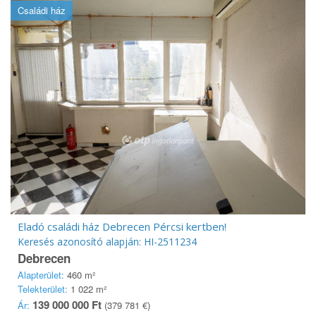
Családi ház
Eladó családi ház Debrecen Pércsi kertben!
Keresés azonosító alapján: HI-2511234
Debrecen
Alapterület:
460 m²
Telekterület:
1 022 m²
139 000 000 Ft
Ár:
(379 781 €)