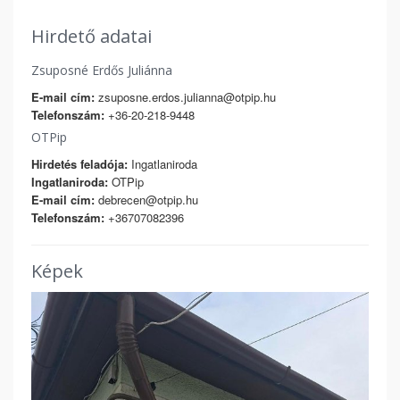
Hirdető adatai
Zsuposné Erdős Juliánna
E-mail cím:
zsuposne.erdos.julianna@otpip.hu
Telefonszám:
+36-20-218-9448
OTPip
Hirdetés feladója:
Ingatlaniroda
Ingatlaniroda:
OTPip
E-mail cím:
debrecen@otpip.hu
Telefonszám:
+36707082396
Képek