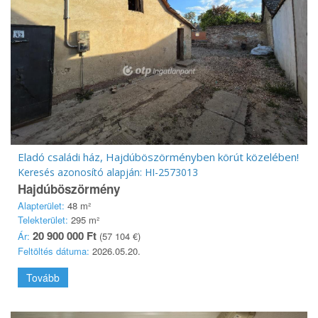
Eladó családi ház, Hajdúböszörményben körút közelében!
Keresés azonosító alapján: HI-2573013
Hajdúböszörmény
Alapterület:
48 m²
Telekterület:
295 m²
20 900 000 Ft
Ár:
(57 104 €)
Feltöltés dátuma:
2026.05.20.
Tovább