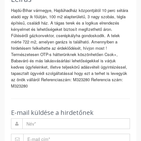
Hajdú-Bihar vármegye, Hajdúhadház központjától 10 perc sétára
eladó egy ik főútján, 100 m2 alapterületű, 3 nagy szobás, tégla
építésű, családi ház. A tágas terek és a logikus elrendezés
kényelmet és lehetőségeket biztosít megfizethető áron.
Fűtéséről gázkonvektor, cserépkályha gondoskodik. A telek
mérte 722 m2, amelyen garázs is található. Amennyiben a
hirdetésem felkeltette az érdeklődését, hívjon most !
Természetesen OTP-s hátterünknek köszönhetően Csok+,
Babaváró és más lakásvásárlási lehetőségekkel is várjuk
kedves ügyfeleinket, illetve teljeskörű adásvételi ügyintézéssel,
tapasztalt ügyvédi szolgáltatással hogy ezt a terhet is levegyük
az önök válláról Referenciaszám: M323280 Referencia szám:
M323280
E-mail küldése a hirdetőnek