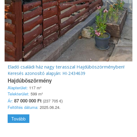
Eladó családi ház nagy terasszal Hajdúböszörményben!
Keresés azonosító alapján: HI-2434639
Hajdúböszörmény
Alapterület:
117 m²
Telekterület:
599 m²
87 000 000 Ft
Ár:
(237 705 €)
Feltöltés dátuma:
2025.06.24.
Tovább