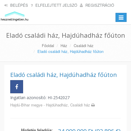
BELÉPÉS
ELFELEJTETT JELSZÓ
REGISZTRÁCIÓ
Toggle
navigat
Eladó családi ház, Hajdúhadház főúton
Főoldal
Ház
Családi ház
Eladó családi ház, Hajdúhadház főúton
Eladó családi ház, Hajdúhadház főúton
Ingatlan azonosító: HI-2542027
Hajdú-Bihar megye - Hajdúhadház, Családi ház
Hirdetés feladója: