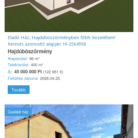
Eladó Ház, Hajdúböszörményben főtér közelében!
Keresés azonosító alapján: HI-2564958
Hajdúböszörmény
Alapterület:
96 m²
Telekterület:
400 m²
45 000 000 Ft
Ár:
(122 951 €)
Feltöltés dátuma:
2026.04.25.
Tovább
Családi ház