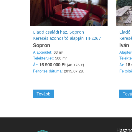
Eladó családi ház, Sopron
Eladó 
Keresés azonosító alapján: HI-2267
Keresé
Sopron
Iván
Alapterület:
63 m²
Alapter
Telekterület:
500 m²
Telekte
16 900 000 Ft
18 
Ár:
(46 175 €)
Ár:
Feltöltés dátuma:
2015.07.28.
Feltölt
Tovább
Tová
Haszno