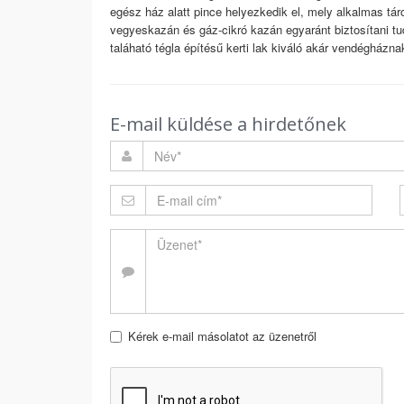
egész ház alatt pince helyezkedik el, mely alkalmas táro
vegyeskazán és gáz-cikró kazán egyaránt biztosítani tud
taláható tégla építésű kerti lak kiváló akár vendégháznak
E-mail küldése a hirdetőnek
Kérek e-mail másolatot az üzenetről