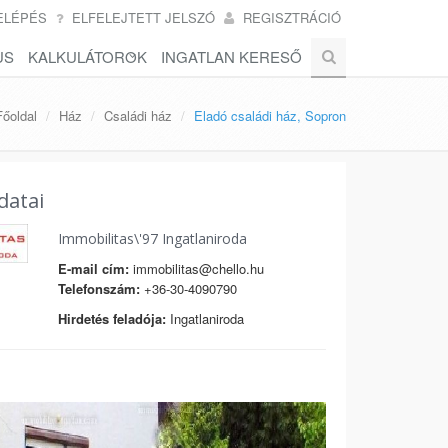
ELÉPÉS
ELFELEJTETT JELSZÓ
REGISZTRÁCIÓ
US
KALKULÁTOROK
INGATLAN KERESŐ
Főoldal
Ház
Családi ház
Eladó családi ház, Sopron
datai
Immobilitas\'97 Ingatlaniroda
E-mail cím:
immobilitas@chello.hu
Telefonszám:
+36-30-4090790
Hirdetés feladója:
Ingatlaniroda