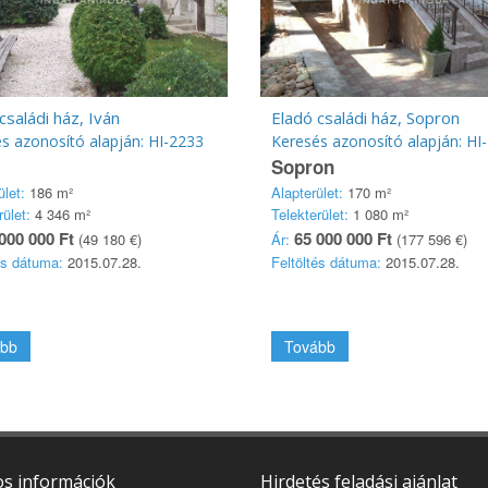
családi ház, Iván
Eladó családi ház, Sopron
s azonosító alapján: HI-2233
Keresés azonosító alapján: HI
Sopron
ület:
186 m²
Alapterület:
170 m²
rület:
4 346 m²
Telekterület:
1 080 m²
000 000 Ft
65 000 000 Ft
(49 180 €)
Ár:
(177 596 €)
és dátuma:
2015.07.28.
Feltöltés dátuma:
2015.07.28.
bb
Tovább
s információk
Hirdetés feladási ajánlat