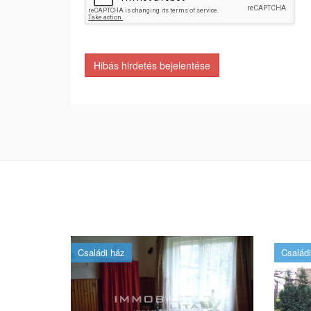
Hibás hirdetés bejelentése
Családi ház
Családi