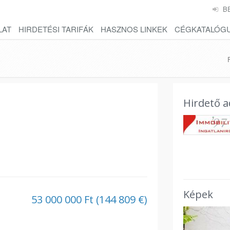
B
LAT
HIRDETÉSI TARIFÁK
HASZNOS LINKEK
CÉGKATALÓG
Hirdető a
Képek
53 000 000 Ft (144 809 €)