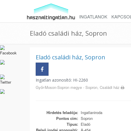
INGATLANOK
KAPCSO
Eladó családi ház, Sopron
Eladó családi ház, Sopron
Ingatlan azonosító: HI-2260
Győr-Moson-Sopron megye - Sopron, Családi ház
Hirdetés feladója:
Ingatlaniroda
Pontos cím:
Sopron
Típus:
Eladó
Belső irodai azonosító:
A-454