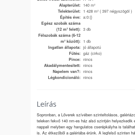
Alapterület:
140 m²
Telekterület:
1 428 m² ( 397 négyszögöl )
Építés éve:
a:0:{}
Egész szobák száma
(12 m² felett):
3 db
Félszobák száma (6-12
m² között):
1 db
Ingatlan állapota:
jó állapotú
Fűtés:
gáz (cirko)
Pince:
nincs
Akadálymentesített:
nincs
Napelem van?:
nincs
Légkondicionáló:
nincs
Leírás
Sopronban, a Lőverek szívében szinteltolásos, galériázo
teleken fekvő 140 nm-es ház alsó szintjén helyezkedik 
nappali melyben egy hangulatos cserépkályha is található
is. Az étkezőből a galériába érünk. A legfelső szinten 