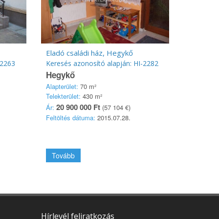
Eladó családi ház, Hegykő
-2263
Keresés azonosító alapján: HI-2282
Hegykő
Alapterület:
70 m²
Telekterület:
430 m²
20 900 000 Ft
Ár:
(57 104 €)
Feltöltés dátuma:
2015.07.28.
Tovább
Hírlevél feliratkozás