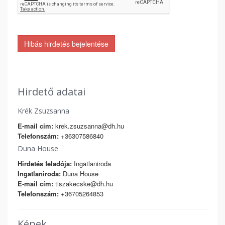
Hibás hirdetés bejelentése
Hirdető adatai
Krék Zsuzsanna
E-mail cím:
krek.zsuzsanna@dh.hu
Telefonszám:
+36307586840
Duna House
Hirdetés feladója:
Ingatlaniroda
Ingatlaniroda:
Duna House
E-mail cím:
tiszakecske@dh.hu
Telefonszám:
+36705264853
Képek