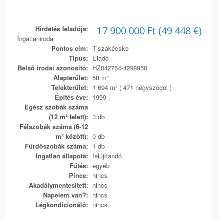
Hirdetés feladója:
17 900 000 Ft (49 448 €)
Ingatlaniroda
Pontos cím:
Tiszakécske
Típus:
Eladó
Belső irodai azonosító:
HZ042764-4298950
Alapterület:
58 m²
Telekterület:
1 694 m² ( 471 négyszögöl )
Építés éve:
1999
Egész szobák száma
(12 m² felett):
3 db
Félszobák száma (6-12
m² között):
0 db
Fürdőszobák száma:
1 db
Ingatlan állapota:
felújítandó
Fűtés:
egyéb
Pince:
nincs
Akadálymentesített:
nincs
Napelem van?:
nincs
Légkondicionáló:
nincs