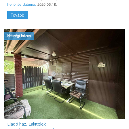
Feltöltés dátuma:
2026.06.18.
Tovább
Hétvégi házas
Eladó ház, Lakitelek