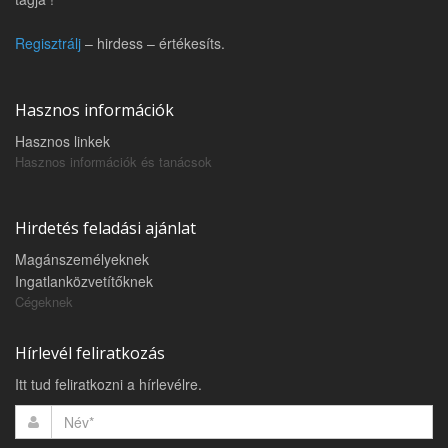
Regisztrálj
– hirdess – értékesíts.
Hasznos információk
Hasznos linkek
Hasznos információk és tanácsok
Hirdetés feladási ajánlat
Magánszemélyeknek
Ingatlanközvetítőknek
Cégeknek
Hírlevél feliratkozás
Itt tud feliratkozni a hírlevélre.