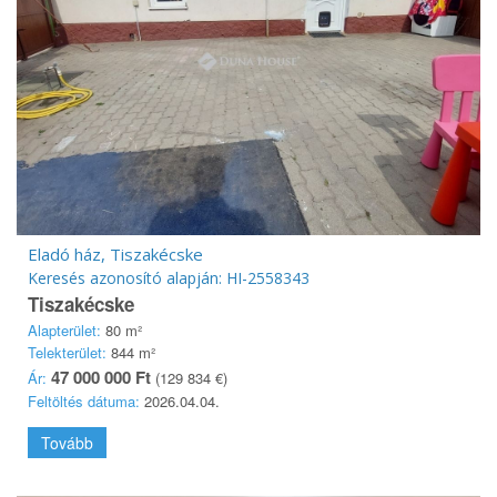
Eladó ház, Tiszakécske
Keresés azonosító alapján: HI-2558343
Tiszakécske
Alapterület:
80 m²
Telekterület:
844 m²
47 000 000 Ft
Ár:
(129 834 €)
Feltöltés dátuma:
2026.04.04.
Tovább