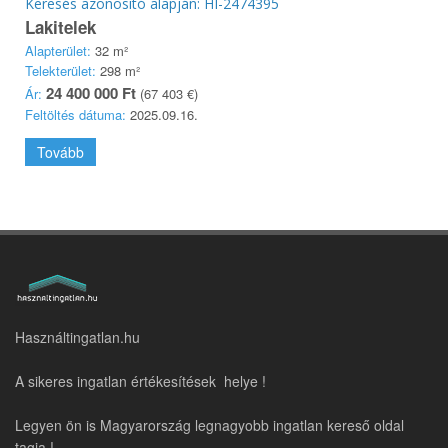
Keresés azonosító alapján: HI-2474395
Lakitelek
Alapterület:
32 m²
Telekterület:
298 m²
24 400 000 Ft
Ár:
(67 403 €)
Feltöltés dátuma:
2025.09.16.
Tovább
Használtingatlan.hu
A sikeres ingatlan értékesítések helye !
Legyen ön is Magyarország legnagyobb ingatlan kereső oldal
tagja !