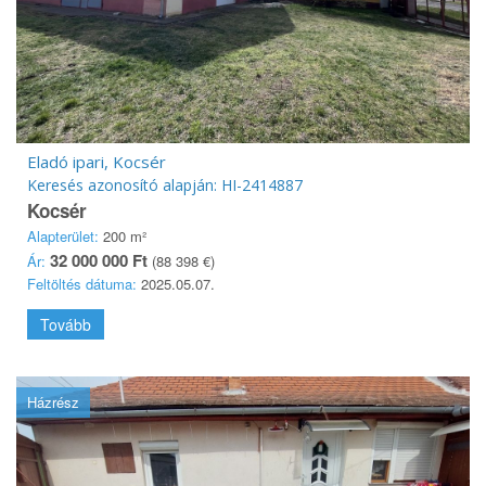
Eladó ipari, Kocsér
Keresés azonosító alapján: HI-2414887
Kocsér
Alapterület:
200 m²
32 000 000 Ft
Ár:
(88 398 €)
Feltöltés dátuma:
2025.05.07.
Tovább
Házrész