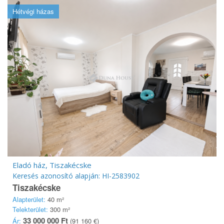
Hétvégi házas
Eladó ház, Tiszakécske
Keresés azonosító alapján: HI-2583902
Tiszakécske
Alapterület:
40 m²
Telekterület:
300 m²
33 000 000 Ft
Ár:
(91 160 €)