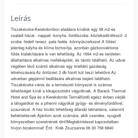
Leírás
Tiszakécske-Kerekdombon eladásra kínálok egy 58 m2-es
családi házat. -nappali -konyha -fürdőszoba -közlekedő/étkező -2
szoba -fedett terasz -pala fedés -könnyűszerkezet A fűtést
jelenleg kályha és klíma biztosítja, azonban gázkonvektoros
fűtés kialakítására is van lehetőség. Az 1694 m2-es területen
állattartásra alkalmas melléképület, és tároló található. Az udvar
végében lévő szántó alkalmas egy önellátó gazdaság
létrehozására.Az öntözést 2 db fúrott kút teszi lehetővé.Az
udvarban gépjármű beállására alkalmas bejáró található.
Tiszakécske város és a természeti környezet is számos
lehetőséget kínál a kikapcsolódni vágyóknak. A Barack Thermal
Hotel and Spa és a Kerekdombi Termálfürdő egész évben várják
a látogatókat és a pihenni vágyókat gyógy- és élményfürdőivel,
szaunáival. A ház kiváló lehetőség állandó lakhatásra, valamint
befektetésnek.Ajánlom azok számára, akik csendes, nyugodt
környezetben szeretnének élni!Megtekintéssel kapcsolatban
hívjon bizalommal! Érd.: Krék Zsuzsanna 06 30 758 6840