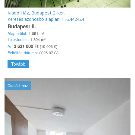
Kiadó Ház, Budapest 2. ker.
Keresés azonosító alapján: HI-2442424
Budapest II.
Alapterület:
1 051 m²
Telekterület:
1 804 m²
3 631 000 Ft
Ár:
(10 003 €)
Feltöltés dátuma:
2025.07.08.
Tovább
Családi ház