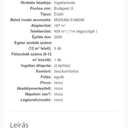
Hirdetés feladója:
Ingatlaniroda
Pontos cím:
Budapest X.
Típus:
Eladó
Belső irodai azonosító:
M325482-5188299
Alapterület:
167 m²
Telekterület:
409 m² ( 114 négyszögöl )
Építés éve:
2026
Egész szobák száma
(12 m² felett):
3 db
Félszobák száma (6-12
m² között):
1 db
Ingatlan állapota:
új építésű
Komfort:
összkomfortos
Fűtés:
egyéb
Pince:
nincs
Akadálymentesített:
nincs
Napelem van?:
nincs
Légkondicionáló:
nincs
Leírás