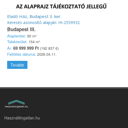
Eladó Ház, Budapest 3. ker.
Keresés azonosító alapján: HI-2559932
Budapest III.
Alapterület:
90 m²
Telekterület:
154 m²
69 999 999 Ft
Ár:
(192 837 €)
Feltöltés dátuma:
2026.04.11.
Tovább
Használtingatlan.hu