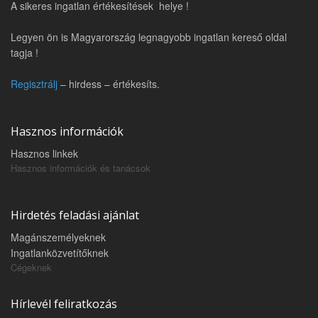
A sikeres ingatlan értékesítések helye !
Legyen ön is Magyarország legnagyobb ingatlan kereső oldal
tagja !
Regisztrálj
– hirdess – értékesíts.
Hasznos információk
Hasznos linkek
Hasznos információk és tanácsok
Hirdetés feladási ajánlat
Magánszemélyeknek
Ingatlanközvetítőknek
Cégeknek
Hírlevél feliratkozás