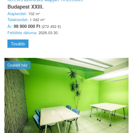
Budapest XXIII.
Alapterület:
102 m²
Telekterület:
1 042 m²
98 900 000 Ft
Ár:
(272 452 €)
Feltöltés dátuma:
2026.03.30.
Tovább
Családi ház