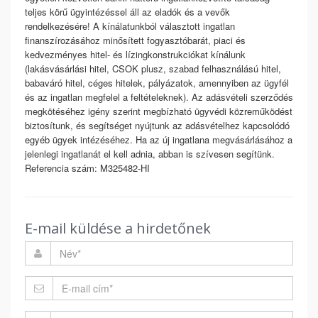
teljes körű ügyintézéssel áll az eladók és a vevők
rendelkezésére! A kínálatunkból választott ingatlan
finanszírozásához minősített fogyasztóbarát, piaci és
kedvezményes hitel- és lízingkonstrukciókat kínálunk
(lakásvásárlási hitel, CSOK plusz, szabad felhasználású hitel,
babaváró hitel, céges hitelek, pályázatok, amennyiben az ügyfél
és az ingatlan megfelel a feltételeknek). Az adásvételi szerződés
megkötéséhez igény szerint megbízható ügyvédi közreműködést
biztosítunk, és segítséget nyújtunk az adásvételhez kapcsolódó
egyéb ügyek intézéséhez. Ha az új ingatlana megvásárlásához a
jelenlegi ingatlanát el kell adnia, abban is szívesen segítünk.
Referencia szám: M325482-HI
E-mail küldése a hirdetőnek