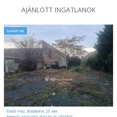
AJÁNLOTT INGATLANOK
Családi ház
Eladó Ház, Budapest 23. ker.
Keresés azonosító alapján: HI-2555805