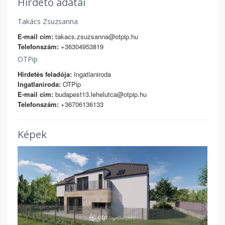
Hirdető adatai
Takács Zsuzsanna
E-mail cím:
takacs.zsuzsanna@otpip.hu
Telefonszám:
+36304953819
OTPip
Hirdetés feladója:
Ingatlaniroda
Ingatlaniroda:
OTPip
E-mail cím:
budapest13.lehelutca@otpip.hu
Telefonszám:
+36706136133
Képek