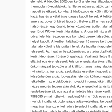
elérhető. A főépület 2002-ben kerül a jelenlegi állapotába
thermoplan üvegablakok, fa, illetve műanyag ajtók, zsin
nappali és étkező, konyha, 2 fürdőszoba és külön álló 
kazánház és a kétállásos garázs kapott helyet. A tetőtér
amely az udvarról külső lépcsőn, illetve a 25 nm-es sz
hátsó részén egy önálló, teljes közműves épület találh
egy fürdő WC-vel került kialakításra. A családi ház alat
udvar jelentős részében egy komplett gyerek játszótér, 
helyet kapott. A kertben található egy 15 nm-es kerti per
található kútról is biztosítani lehet. Az ingatlan kaputel
felszerelt. Az ingatlan összközműves, a vízóra duplikált
került kiépítésre. Fűtéséről gázkazán (Vaillant) illetv
ellátást egy éve felszerelt Ariston energiatakarékos villa
önkormányzat jegyzője által kiállított tanúsítvány alapjá
nyilvánította, így a gáz szolgálatás esetében jogosult
köszönhetően a gáz fogyasztás jelentős költségmegtak
felkeltettem az érdeklődését, további információkért áll
nézze meg és tegyen ajánlatot. Az energetikai tanúsítv
rendelkezésre áll, úgy azzal a hirdetés frissítésre kerü
7588085 e-mail: ujhelyi.magdolna@dh.hu Több éves szakm
nyújtok ingatlanok biztonságos adás-vételéhez, bérbea
megvásárlásához el kell adnia jelenlegi ingatlanát, enn
hirdetett bármelyik ingatlan felkeltette az érdeklődését