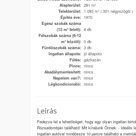
Alapterület:
281 m²
Telekterület:
1 083 m² ( 301 négyszögöl )
Építés éve:
1970
Egész szobák száma
(12 m² felett):
6 db
Félszobák száma (6-12
m² között):
0 db
Fürdőszobák száma:
3 db
Ingatlan állapota:
jó állapotú
Fűtés:
gázkazán
Pince:
nincs
Akadálymentesített:
nincs
Napelem van?:
nincs
Légkondicionáló:
nincs
Leírás
Fedezze fel a lehetőséget, hogy egy olyan ingatlan bir
Rózsadombján található! Mit kínálunk Önnek: - Ideális l
ingatlan autóval mindössze 10 percre található a metróá