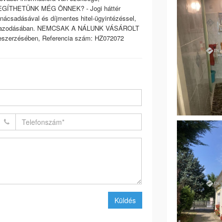
N SEGÍTHETÜNK MÉG ÖNNEK? - Jogi háttér
anácsadásával és díjmentes hitel-ügyintézéssel,
eligazodásában. NEMCSAK A NÁLUNK VÁSÁROLT
szerzésében, Referencia szám: HZ072072
Küldés