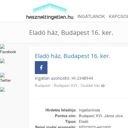
INGATLANOK
KAPCSO
Eladó ház, Budapest 16. ker.
Eladó ház, Budapest 16. ker.
Ingatlan azonosító: HI-2348944
Budapest - Budapest XVI., Családi ház
Hirdetés feladója:
Ingatlaniroda
Pontos cím:
Budapest XVI. János utca
Típus:
Eladó
Belső irodai azonosító:
HZ072072-4421835