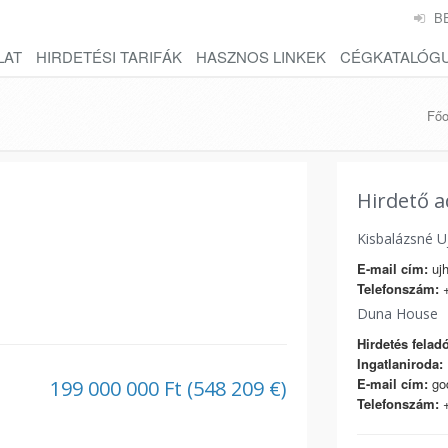
B
LAT
HIRDETÉSI TARIFÁK
HASZNOS LINKEK
CÉGKATALÓG
Főo
Hirdető a
Kisbalázsné U
E-mail cím:
ujh
Telefonszám:
+
Duna House
Hirdetés feladó
Ingatlaniroda:
E-mail cím:
go
199 000 000 Ft (548 209 €)
Telefonszám:
+