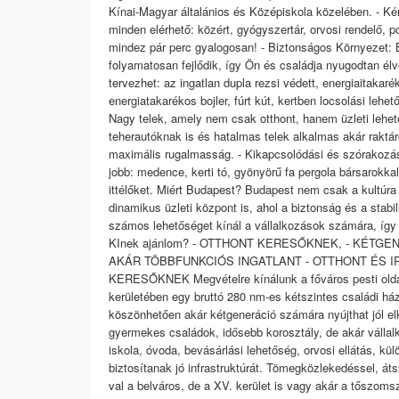
Kínai-Magyar általánios és Középiskola közelében. - K
minden elérhető: közért, gyógyszertár, orvosi rendelő, p
mindez pár perc gyalogosan! - Biztonságos Környezet: 
folyamatosan fejlődik, így Ön és családja nyugodtan élv
tervezhet: az ingatlan dupla rezsi védett, energiaitakar
energiatakarékos bojler, fúrt kút, kertben locsolási lehet
Nagy telek, amely nem csak otthont, hanem üzleti lehető
teherautóknak is és hatalmas telek alkalmas akár raktáro
maximális rugalmasság. - Kikapcsolódási és szórakozás
jobb: medence, kerti tó, gyönyörű fa pergola bársarokkal,
ittélőket. Miért Budapest? Budapest nem csak a kultúra
dinamikus üzleti központ is, ahol a biztonság és a stabil
számos lehetőséget kínál a vállalkozások számára, így Ö
KInek ajánlom? - OTTHONT KERESŐKNEK, - KÉTG
AKÁR TÖBBFUNKCIÓS INGATLANT - OTTHONT ÉS I
KERESŐKNEK Megvételre kínálunk a főváros pesti oldal
kerületében egy bruttó 280 nm-es kétszintes családi ház
köszönhetően akár kétgeneráció számára nyújthat jól elkü
gyermekes családok, idősebb korosztály, de akár vállal
iskola, óvoda, bevásárlási lehetőség, orvosi ellátás, kü
biztosítanak jó infrastruktúrát. Tömegközlekedéssel, áts
val a belváros, de a XV. kerület is vagy akár a tőszoms