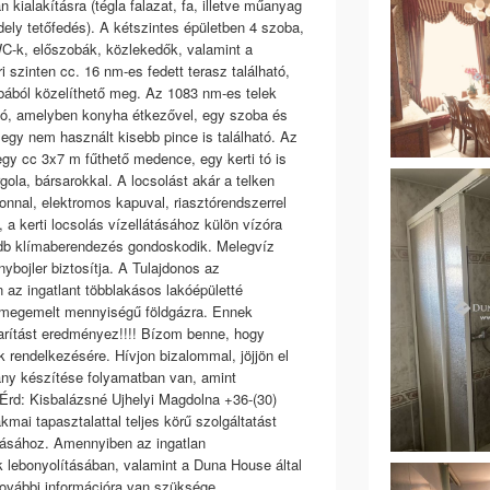
n kialakításra (tégla falazat, fa, illetve műanyag
dely tetőfedés). A kétszintes épületben 4 szoba,
WC-k, előszobák, közlekedők, valamint a
i szinten cc. 16 nm-es fedett terasz található,
obából közelíthető meg. Az 1083 nm-es telek
ató, amelyben konyha étkezővel, egy szoba és
t egy nem használt kisebb pince is található. Az
egy cc 3x7 m fűthető medence, egy kerti tó is
gola, bársarokkal. A locsolást akár a telken
efonnal, elektromos kapuval, riasztórendszerrel
, a kerti locsolás vízellátásához külön vízóra
e 5 db klímaberendezés gondoskodik. Melegvíz
nybojler biztosítja. A Tulajdonos az
n az ingatlant többlakásos lakóépületté
 a megemelt mennyiségű földgázra. Ennek
arítást eredményez!!!! Bízom benne, hogy
ok rendelkezésére. Hívjon bizalommal, jöjjön el
ány készítése folyamatban van, amint
l. Érd: Kisbalázsné Ujhelyi Magdolna +36-(30)
ai tapasztalattal teljes körű szolgáltatást
dásához. Amennyiben az ingatlan
ek lebonyolításában, valamint a Duna House által
, további információra van szüksége,