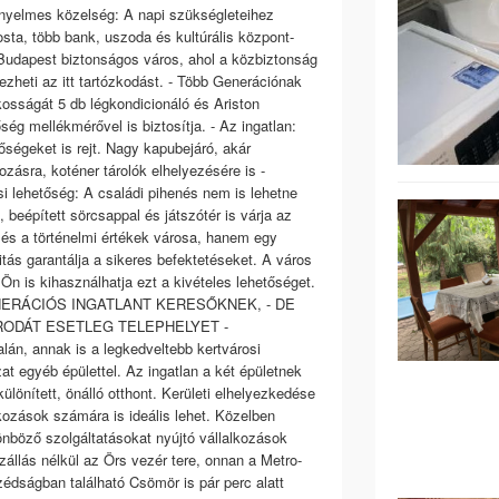
ényelmes közelség: A napi szükségleteihez
osta, több bank, uszoda és kultúrális központ-
Budapest biztonságos város, ahol a közbiztonság
ezheti az itt tartózkodást. - Több Generációnak
ékosságát 5 db légkondicionáló és Ariston
őség mellékmérővel is biztosítja. - Az ingatlan:
ségeket is rejt. Nagy kapubejáró, akár
zásra, koténer tárolók elhelyezésére is -
i lehetőség: A családi pihenés nem is lehetne
 beépített sörcsappal és játszótér is várja az
 és a történelmi értékek városa, hanem egy
itás garantálja a sikeres befektetéseket. A város
n is kihasználhatja ezt a kivételes lehetőséget.
ENERÁCIÓS INGATLANT KERESŐKNEK, - DE
RODÁT ESETLEG TELEPHELYET -
án, annak is a legkedveltebb kertvárosi
at egyéb épülettel. Az ingatlan a két épületnek
lönített, önálló otthont. Kerületi elhelyezkedése
kozások számára is ideális lehet. Közelben
lönböző szolgáltatásokat nyújtó vállalkozások
zállás nélkül az Örs vezér tere, onnan a Metro-
zédságban található Csömör is pár perc alatt