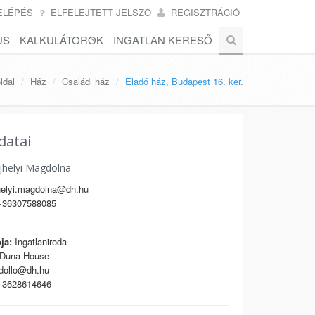
ELÉPÉS
ELFELEJTETT JELSZÓ
REGISZTRÁCIÓ
US
KALKULÁTOROK
INGATLAN KERESŐ
ldal
Ház
Családi ház
Eladó ház, Budapest 16. ker.
datai
jhelyi Magdolna
elyi.magdolna@dh.hu
36307588085
ja:
Ingatlaniroda
Duna House
dollo@dh.hu
3628614646