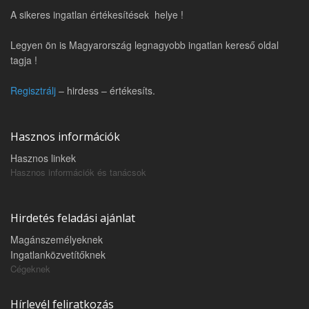
A sikeres ingatlan értékesítések helye !
Legyen ön is Magyarország legnagyobb ingatlan kereső oldal
tagja !
Regisztrálj
– hirdess – értékesíts.
Hasznos információk
Hasznos linkek
Hasznos információk és tanácsok
Hirdetés feladási ajánlat
Magánszemélyeknek
Ingatlanközvetítőknek
Cégeknek
Hírlevél feliratkozás