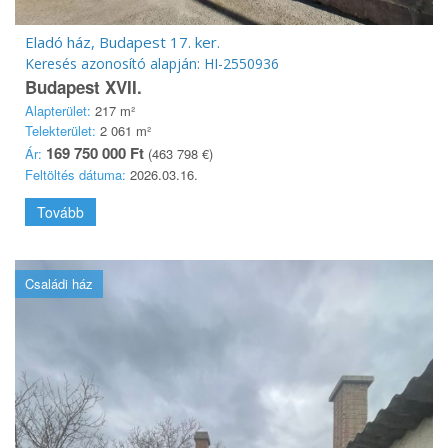
Eladó ház, Budapest 17. ker.
Keresés azonosító alapján: HI-2550936
Budapest XVII.
Alapterület:
217 m²
Telekterület:
2 061 m²
169 750 000 Ft
Ár:
(463 798 €)
Feltöltés dátuma:
2026.03.16.
Tovább
Családi ház