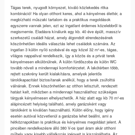
Tágas terek, nyugodt környezet, kiváló közlekedés ritka
kombináció! Ha olyan otthont keres, ahol a kényelmes élettér, a
megbízható műszaki tartalom és a praktikus megoldások
egyszerre vannak jelen, ezt az ingatlant érdemes közelebbről is
megismernie. Eladásra kínálunk egy kb. 40 éve épült, masszív
szerkezetű családi házat, amely átgondolt elrendezésének
köszönhetően ideális választás lehet családok számára. Az
ingatlan 3 külön nyíló szobával és egy közel 32 m²-es, tágas,
világos nappalival rendelkezik, így a közös és a privát terek
kényelmesen elkülönülnek. A külön fürdőszoba és külön WC
tovább növeli a mindennapi komfortérzetet. A lakótérben több,
rejtett szekrény került kialakításra, amelyek jelentős
tárolókapacitást biztosítanak anélkül, hogy a terek zsúfolttá
válnának. Ennek köszönhetően az otthon letisztult, rendezett
hatást kelt, miközben a mindennapi használathoz szükséges
tárgyak kényelmesen elhelyezhetők. A ház alatt egy kb 70 m²-es
alápincézett helyiség található, amely garázsként vagy
tárolóként is kiválóan használható. Külön előny, hogy igény
esetén autóval közvetlenül a garázsba lehet beállni, ami a
hétköznapokban is praktikus és kényelmes megoldást jelent. A
pincében rendelkezésre álló 380 V-os ipari áram akár otthoni
műhely vagy kisebb vállalkozás igényeit is kiszolgálhatja. Az