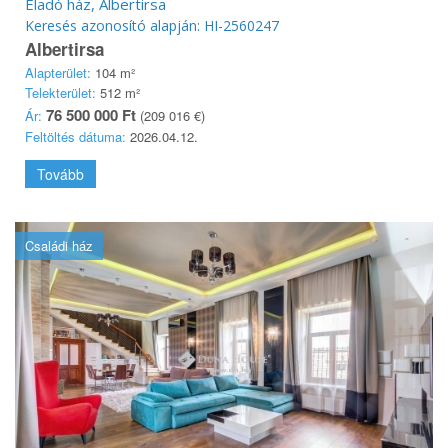
Eladó ház, Albertirsa
Keresés azonosító alapján: HI-2560247
Albertirsa
Alapterület:
104 m²
Telekterület:
512 m²
76 500 000 Ft
Ár:
(209 016 €)
Feltöltés dátuma:
2026.04.12.
Tovább
Családi ház