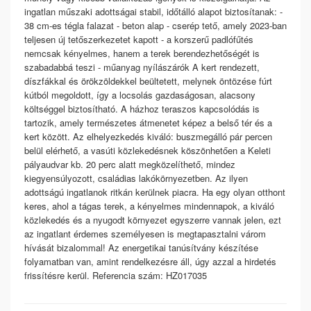
ingatlan műszaki adottságai stabil, időtálló alapot biztosítanak: -
38 cm-es tégla falazat - beton alap - cserép tető, amely 2023-ban
teljesen új tetőszerkezetet kapott - a korszerű padlófűtés
nemcsak kényelmes, hanem a terek berendezhetőségét is
szabadabbá teszi - műanyag nyílászárók A kert rendezett,
díszfákkal és örökzöldekkel beültetett, melynek öntözése fúrt
kútból megoldott, így a locsolás gazdaságosan, alacsony
költséggel biztosítható. A házhoz teraszos kapcsolódás is
tartozik, amely természetes átmenetet képez a belső tér és a
kert között. Az elhelyezkedés kiváló: buszmegálló pár percen
belül elérhető, a vasúti közlekedésnek köszönhetően a Keleti
pályaudvar kb. 20 perc alatt megközelíthető, mindez
kiegyensúlyozott, családias lakókörnyezetben. Az ilyen
adottságú ingatlanok ritkán kerülnek piacra. Ha egy olyan otthont
keres, ahol a tágas terek, a kényelmes mindennapok, a kiváló
közlekedés és a nyugodt környezet egyszerre vannak jelen, ezt
az ingatlant érdemes személyesen is megtapasztalni várom
hívását bizalommal! Az energetikai tanúsítvány készítése
folyamatban van, amint rendelkezésre áll, úgy azzal a hirdetés
frissítésre kerül. Referencia szám: HZ017035