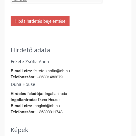
Hibás hirdetés bejelentése
Hirdető adatai
Fekete Zsófia Anna
E-mail cím:
fekete.zsofia@dh.hu
Telefonszám:
+36301483879
Duna House
Hirdetés feladója:
Ingatlaniroda
Ingatlaniroda:
Duna House
E-mail cím:
maglod@dh.hu
Telefonszám:
+36303911743
Képek