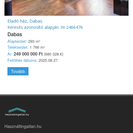
Eladó ház, Dabas
Keresés azonosító alapján: HI-2466476
Dabas
Alapterület:
293 m²
Telekterület:
1 766 m²
249 000 000 Ft
Ár:
(680 328 €)
Feltöltés dátuma:
2025.08.27.
Tovább
Használtingatlan.hu