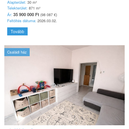
Alapterület:
30 m²
Telekterület:
871 m²
35 900 000 Ft
Ár:
(98 087 €)
Feltöltés dátuma:
2026.03.02.
Tovább
Családi ház