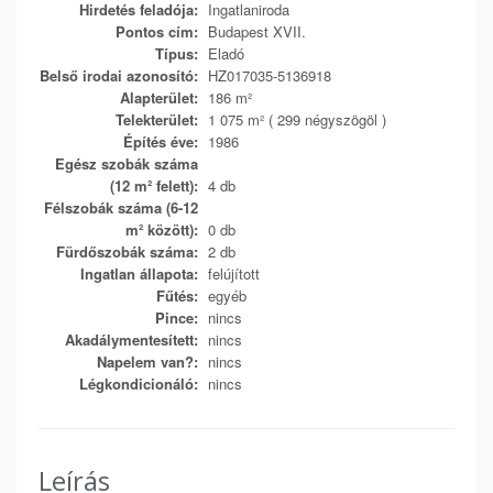
Hirdetés feladója:
Ingatlaniroda
Pontos cím:
Budapest XVII.
Típus:
Eladó
Belső irodai azonosító:
HZ017035-5136918
Alapterület:
186 m²
Telekterület:
1 075 m² ( 299 négyszögöl )
Építés éve:
1986
Egész szobák száma
(12 m² felett):
4 db
Félszobák száma (6-12
m² között):
0 db
Fürdőszobák száma:
2 db
Ingatlan állapota:
felújított
Fűtés:
egyéb
Pince:
nincs
Akadálymentesített:
nincs
Napelem van?:
nincs
Légkondicionáló:
nincs
Leírás