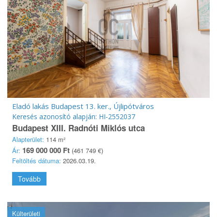
Eladó lakás Budapest 13. ker., Újlipótváros
Keresés azonosító alapján: HI-2552037
Budapest XIII. Radnóti Miklós utca
Alapterület:
114 m²
169 000 000 Ft
Ár:
(461 749 €)
Feltöltés dátuma:
2026.03.19.
Tovább
Külterületi