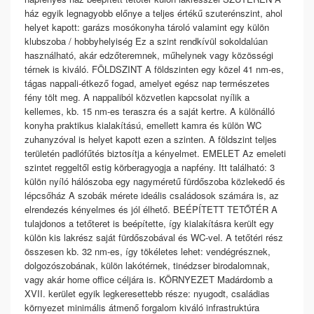
ház egyik legnagyobb előnye a teljes értékű szuterénszint, ahol
helyet kapott: garázs mosókonyha tároló valamint egy külön
klubszoba / hobbyhelyiség Ez a szint rendkívül sokoldalúan
használható, akár edzőteremnek, műhelynek vagy közösségi
térnek is kiváló. FÖLDSZINT A földszinten egy közel 41 nm-es,
tágas nappali-étkező fogad, amelyet egész nap természetes
fény tölt meg. A nappaliból közvetlen kapcsolat nyílik a
kellemes, kb. 15 nm-es teraszra és a saját kertre. A különálló
konyha praktikus kialakítású, emellett kamra és külön WC
zuhanyzóval is helyet kapott ezen a szinten. A földszint teljes
területén padlófűtés biztosítja a kényelmet. EMELET Az emeleti
szintet reggeltől estig körberagyogja a napfény. Itt található: 3
külön nyíló hálószoba egy nagyméretű fürdőszoba közlekedő és
lépcsőház A szobák mérete ideális családosok számára is, az
elrendezés kényelmes és jól élhető. BEÉPÍTETT TETŐTÉR A
tulajdonos a tetőteret is beépítette, így kialakításra került egy
külön kis lakrész saját fürdőszobával és WC-vel. A tetőtéri rész
összesen kb. 32 nm-es, így tökéletes lehet: vendégrésznek,
dolgozószobának, külön lakótérnek, tinédzser birodalomnak,
vagy akár home office céljára is. KÖRNYEZET Madárdomb a
XVII. kerület egyik legkeresettebb része: nyugodt, családias
környezet minimális átmenő forgalom kiváló infrastruktúra