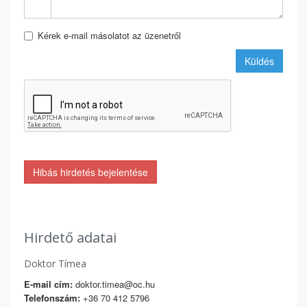
Kérek e-mail másolatot az üzenetről
Küldés
Hibás hirdetés bejelentése
Hirdető adatai
Doktor Tímea
E-mail cím:
doktor.timea@oc.hu
Telefonszám:
+36 70 412 5796