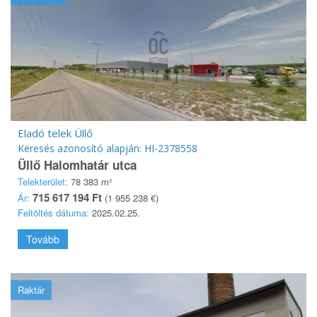
Eladó telek Üllő
Keresés azonosító alapján: HI-2378558
Üllő Halomhatár utca
Telekterület:
78 383 m²
715 617 194 Ft
Ár:
(1 955 238 €)
Feltöltés dátuma:
2025.02.25.
Tovább
Raktár