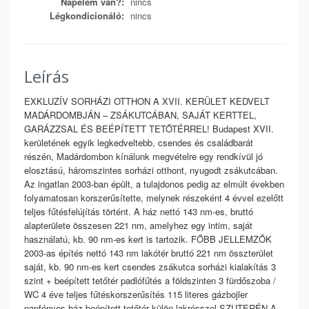
Napelem van?:
nincs
Légkondicionáló:
nincs
Leírás
EXKLUZÍV SORHÁZI OTTHON A XVII. KERÜLET KEDVELT
MADÁRDOMBJÁN – ZSÁKUTCÁBAN, SAJÁT KERTTEL,
GARÁZZSAL ÉS BEÉPÍTETT TETŐTÉRREL! Budapest XVII.
kerületének egyik legkedveltebb, csendes és családbarát
részén, Madárdombon kínálunk megvételre egy rendkívül jó
elosztású, háromszintes sorházi otthont, nyugodt zsákutcában.
Az ingatlan 2003-ban épült, a tulajdonos pedig az elmúlt években
folyamatosan korszerűsítette, melynek részeként 4 évvel ezelőtt
teljes fűtésfelújítás történt. A ház nettó 143 nm-es, bruttó
alapterülete összesen 221 nm, amelyhez egy intim, saját
használatú, kb. 90 nm-es kert is tartozik. FŐBB JELLEMZŐK
2003-as építés nettó 143 nm lakótér bruttó 221 nm összterület
saját, kb. 90 nm-es kert csendes zsákutca sorházi kialakítás 3
szint + beépített tetőtér padlófűtés a földszinten 3 fürdőszoba /
WC 4 éve teljes fűtéskorszerűsítés 115 literes gázbojler
napfényes ház beépített tetőtér külön lakrésszel SZUTERÉN A