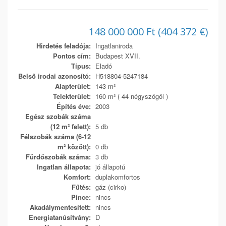
148 000 000 Ft (404 372 €)
Hirdetés feladója:
Ingatlaniroda
Pontos cím:
Budapest XVII.
Típus:
Eladó
Belső irodai azonosító:
H518804-5247184
Alapterület:
143 m²
Telekterület:
160 m² ( 44 négyszögöl )
Építés éve:
2003
Egész szobák száma
(12 m² felett):
5 db
Félszobák száma (6-12
m² között):
0 db
Fürdőszobák száma:
3 db
Ingatlan állapota:
jó állapotú
Komfort:
duplakomfortos
Fűtés:
gáz (cirko)
Pince:
nincs
Akadálymentesített:
nincs
Energiatanúsítvány:
D