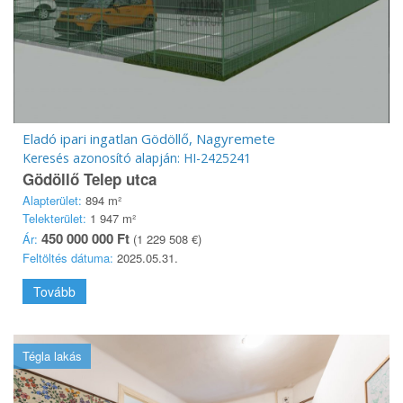
Eladó ipari ingatlan Gödöllő, Nagyremete
Keresés azonosító alapján: HI-2425241
Gödöllő Telep utca
Alapterület:
894 m²
Telekterület:
1 947 m²
450 000 000 Ft
Ár:
(1 229 508 €)
Feltöltés dátuma:
2025.05.31.
Tovább
Tégla lakás