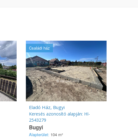
Családi ház
Eladó Ház, Bugyi
Keresés azonosító alapján: HI-
2543279
Bugyi
Alapterület:
104 m²