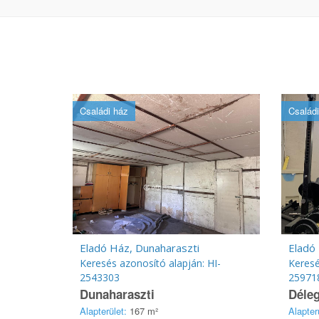
Családi ház
Családi
Eladó Ház, Dunaharaszti
Eladó
Keresés azonosító alapján: HI-
Keresé
2543303
25971
Dunaharaszti
Déle
Alapterület:
167 m²
Alapter