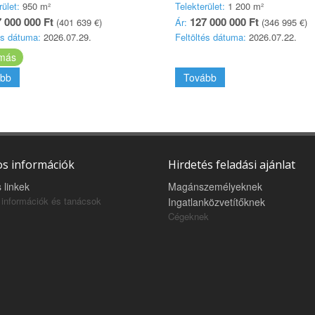
rület:
950 m²
Telekterület:
1 200 m²
 000 000 Ft
127 000 000 Ft
(401 639 €)
Ár:
(346 995 €)
és dátuma:
2026.07.29.
Feltöltés dátuma:
2026.07.22.
más
bb
Tovább
s információk
Hirdetés feladási ajánlat
 linkek
Magánszemélyeknek
információk és tanácsok
Ingatlanközvetítőknek
Cégeknek