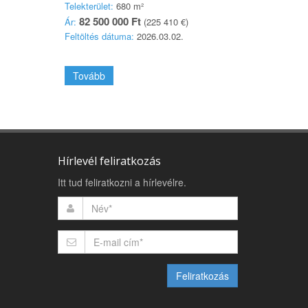
Telekterület:
680 m²
82 500 000 Ft
Ár:
(225 410 €)
Feltöltés dátuma:
2026.03.02.
Tovább
Hírlevél feliratkozás
Itt tud feliratkozni a hírlevélre.
Feliratkozás