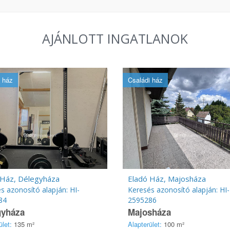
AJÁNLOTT INGATLANOK
 ház
Családi ház
 Ház, Délegyháza
Eladó Ház, Majosháza
s azonosító alapján: HI-
Keresés azonosító alapján: HI-
84
2595286
gyháza
Majosháza
ület:
135 m²
Alapterület:
100 m²