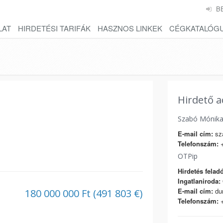
B
LAT
HIRDETÉSI TARIFÁK
HASZNOS LINKEK
CÉGKATALÓG
Hirdető a
Szabó Mónik
E-mail cím:
sz
Telefonszám:
+
OTPip
Hirdetés feladó
Ingatlaniroda:
E-mail cím:
dun
180 000 000 Ft (491 803 €)
Telefonszám:
+