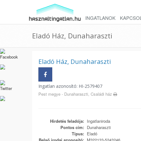
INGATLANOK
KAPCSO
Eladó Ház, Dunaharaszti
Eladó Ház, Dunaharaszti
Ingatlan azonosító: HI-2579407
Pest megye - Dunaharaszti, Családi ház
Hirdetés feladója:
Ingatlaniroda
Pontos cím:
Dunaharaszti
Típus:
Eladó
Belső irodai azonosító:
M322133-5243246