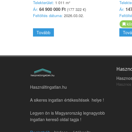
Telekterület:
1 011 m²
Telekte
64 900 000 Ft
147
Ár:
(177 322 €)
Ár:
Feltöltés dátuma:
2026.03.02.
Feltölt
klí
Tovább
Tová
Haszno
Hasznos
Hasznos 
Használtingatlan.hu
A sikeres ingatlan értékesítések helye !
Legyen ön is Magyarország legnagyobb
ingatlan kereső oldal tagja !