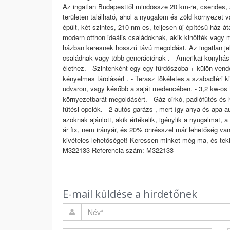
Az ingatlan Budapesttől mindössze 20 km-re, csendes, 
területen található, ahol a nyugalom és zöld környezet v
épült, két szintes, 210 nm-es, teljesen új építésű ház 
modern otthon ideális családoknak, akik kinőtték vagy m
házban keresnek hosszú távú megoldást. Az ingatlan jel
családnak vagy több generációnak . - Amerikai konyhás n
élethez. - Szintenként egy-egy fürdőszoba + külön ven
kényelmes tárolásért . - Terasz tökéletes a szabadtéri
udvaron, vagy később a saját medencében. - 3,2 kw-os
környezetbarát megoldásért. - Gáz cirkó, padlófűtés és
fűtési opciók. - 2 autós garázs , mert így anya és apa 
azoknak ajánlott, akik értékelik, igénylik a nyugalmat, 
ár fix, nem irányár, és 20% önrésszel már lehetőség van v
kivételes lehetőséget! Keressen minket még ma, és tek
M322133 Referencia szám: M322133
E-mail küldése a hirdetőnek