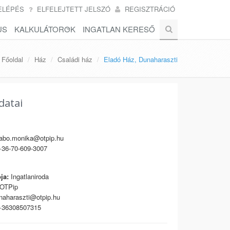
ELÉPÉS
ELFELEJTETT JELSZÓ
REGISZTRÁCIÓ
US
KALKULÁTOROK
INGATLAN KERESŐ
Főoldal
Ház
Családi ház
Eladó Ház, Dunaharaszti
datai
a
abo.monika@otpip.hu
36-70-609-3007
ja:
Ingatlaniroda
OTPip
aharaszti@otpip.hu
36308507315