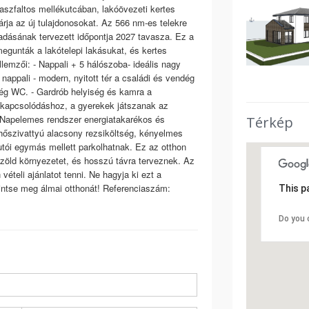
aszfaltos mellékutcában, lakóövezeti kertes
árja az új tulajdonosokat. Az 566 nm-es telekre
átadásának tervezett időpontja 2027 tavasza. Ez a
egunták a lakótelepi lakásukat, és kertes
lemzői: - Nappali + 5 hálószoba- ideális nagy
appali - modern, nyitott tér a családi és vendég
dég WC. - Gardrób helyiség és kamra a
 kikapcsolódáshoz, a gyerekek játszanak az
 Napelemes rendszer energiatakarékos és
Térkép
 hőszivattyú alacsony rezsiköltség, kényelmes
autói egymás mellett parkolhatnak. Ez az otthon
a zöld környezetet, és hosszú távra terveznek. Az
ételi ajánlatot tenni. Ne hagyja ki ezt a
intse meg álmai otthonát! Referenciaszám:
This p
Do you 