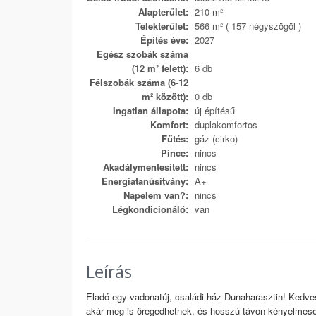
Alapterület:
210 m²
Telekterület:
566 m² ( 157 négyszögöl )
Építés éve:
2027
Egész szobák száma
(12 m² felett):
6 db
Félszobák száma (6-12
m² között):
0 db
Ingatlan állapota:
új építésű
Komfort:
duplakomfortos
Fűtés:
gáz (cirko)
Pince:
nincs
Akadálymentesített:
nincs
Energiatanúsítvány:
A+
Napelem van?:
nincs
Légkondicionáló:
van
Leírás
Eladó egy vadonatúj, családi ház Dunaharasztin! Kedves
akár meg is öregedhetnek, és hosszú távon kényelmesen