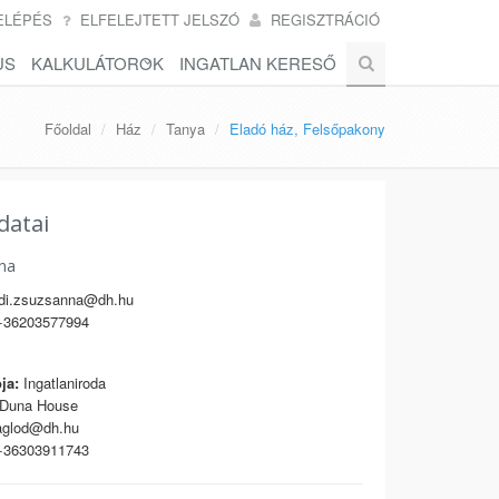
ELÉPÉS
ELFELEJTETT JELSZÓ
REGISZTRÁCIÓ
US
KALKULÁTOROK
INGATLAN KERESŐ
Főoldal
Ház
Tanya
Eladó ház, Felsőpakony
datai
na
di.zsuzsanna@dh.hu
36203577994
ja:
Ingatlaniroda
Duna House
glod@dh.hu
36303911743