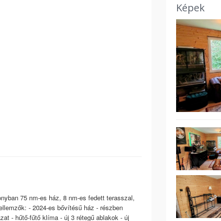
Képek
onyban 75 nm-es ház, 8 nm-es fedett terasszal,
Jellemzők: - 2024-es bővítésű ház - részben
zat - hűtő-fűtő klíma - új 3 rétegű ablakok - új