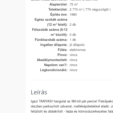
Alapterület:
75 m²
Telekterület:
2 770 m² ( 770 négyszögöl )
Építés éve:
1980
Egész szobák száma
(12 m² felett):
2 db
Félszobák száma (6-12
m² között):
0 db
Fürdőszobák száma:
1 db
Ingatlan állapota:
jó állapotú
Fűtés:
elektromos
Pince:
nincs
Akadálymentesített:
nincs
Napelem van?:
nincs
Légkondicionáló:
nincs
Leírás
Igazi TANYASI hangulat az M0-tól pár percre! Felsőpak
részben parkosított udvarral, melléképületekkel eladó. 
felújított és átalakított - tégla és könnyűszerkezetes fala