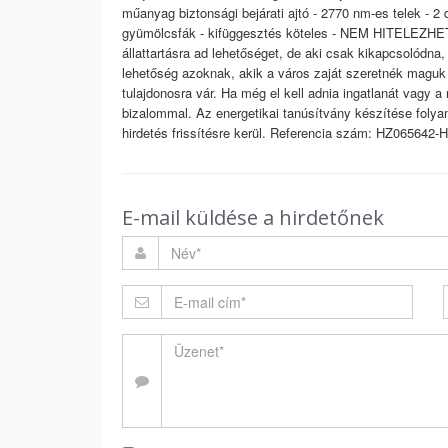
műanyag biztonsági bejárati ajtó - 2770 nm-es telek - 2 db
gyümölcsfák - kifüggesztés köteles - NEM HITELEZHET
állattartásra ad lehetőséget, de aki csak kikapcsolódna
lehetőség azoknak, akik a város zaját szeretnék maguk
tulajdonosra vár. Ha még el kell adnia ingatlanát vagy 
bizalommal. Az energetikai tanúsítvány készítése folya
hirdetés frissítésre kerül. Referencia szám: HZ065642-H
E-mail küldése a hirdetőnek