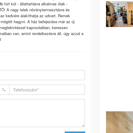
 fúrt kút - állattartásra alkalmas ólak -
Ő! A nagy telek növénytermesztésre és
, az kedvére alakíthatja az udvart. Remek
 mögött hagyni. A ház befejezése már az új
a megtekintéssel kapcsolatban, keressen
matban van, amint rendelkezésre áll, úgy azzal a
I