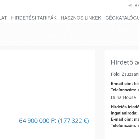
B
LAT
HIRDETÉSI TARIFÁK
HASZNOS LINKEK
CÉGKATALÓG
Hirdető a
Földi Zsuzsan
E-mail cím:
fol
Telefonszám:
+
Duna House
Hirdetés feladó
Ingatlaniroda:
E-mail cím:
ma
64 900 000 Ft (177 322 €)
Telefonszám:
+