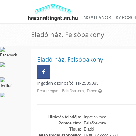
INGATLANOK
KAPCSO
Eladó ház, Felsőpakony
Eladó ház, Felsőpakony
Ingatlan azonosító: HI-2585388
Pest megye - Felsőpakony, Tanya
Hirdetés feladója:
Ingatlaniroda
Pontos cím:
Felsőpakony
Típus:
Eladó
Belső irodai azonosító:
HZ065642-5257563