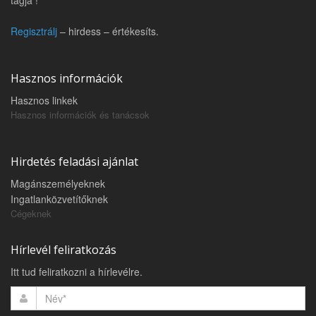
tagja !
Regisztrálj
– hirdess – értékesíts.
Hasznos információk
Hasznos linkek
Hasznos információk és tanácsok
Hirdetés feladási ajánlat
Magánszemélyeknek
Ingatlanközvetítőknek
Cégeknek
Hírlevél feliratkozás
Itt tud feliratkozni a hírlevélre.