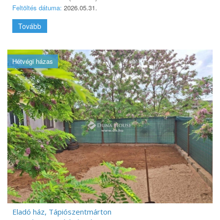
Feltöltés dátuma:
2026.05.31.
Tovább
Hétvégi házas
Eladó ház, Tápiószentmárton