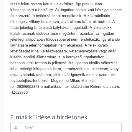
része fölött galéria került kialakításra, így praktikusan
kihasználható a belső tér. Az ingatlan homlokzati hőszigeteléssel
és korszerű fa nyílászárókkal rendelkezik. A közműellátás
részleges: villany bevezetve, a vízellátás kútról biztosított. A
fűtés jelenleg fatüzelésű kályhával megoldott. A vizesblokk
kialakításának előkészítése megtörtént, azonban az ingatlan
jelenlegi állapotában fürdőszobával nem rendelkezik, így állandó
lakhatásra jelen formájában nem alkalmas. A telek kiváló
lehetőséget kínál kertészkedésre, veteményezésre vagy akár
kisebb léptékű állattartásra is; a környező ingatlanokon
haszonállatok tartása is jellemző. Az ingatlan ideális választás
lehet hétvégi kikapcsolódásra, természetközeli pihenésre, vagy
olyan vásárlók számára, akik saját igényeik szerint szeretnék
továbbfejleszteni. Érd.: Megyeriné Mikus Melinda
tel.:06306652848 email:mikus.melinda@dh.hu Referencia szám:
HZ023335
E-mail küldése a hirdetőnek