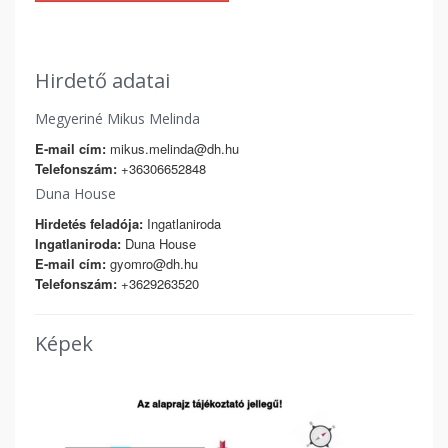
Hirdető adatai
Megyeriné Mikus Melinda
E-mail cím:
mikus.melinda@dh.hu
Telefonszám:
+36306652848
Duna House
Hirdetés feladója:
Ingatlaniroda
Ingatlaniroda:
Duna House
E-mail cím:
gyomro@dh.hu
Telefonszám:
+3629263520
Képek