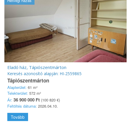
Hétvégi házas
Eladó ház, Tápiószentmárton
Keresés azonosító alapján: HI-2559865
Tápiószentmárton
Alapterület:
61 m²
Telekterület:
572 m²
36 900 000 Ft
Ár:
(100 820 €)
Feltöltés dátuma:
2026.04.10.
Tovább