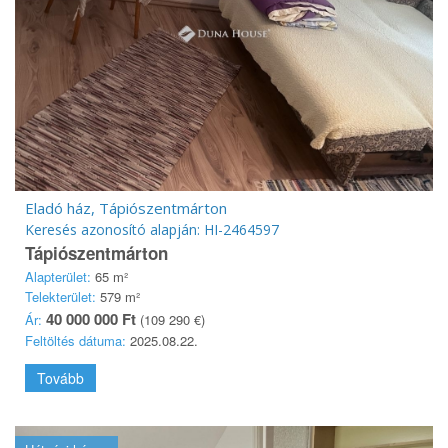
Eladó ház, Tápiószentmárton
Keresés azonosító alapján: HI-2464597
Tápiószentmárton
Alapterület:
65 m²
Telekterület:
579 m²
40 000 000 Ft
Ár:
(109 290 €)
Feltöltés dátuma:
2025.08.22.
Tovább