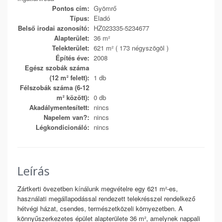
Pontos cím:
Gyömrő
Típus:
Eladó
Belső irodai azonosító:
HZ023335-5234677
Alapterület:
36 m²
Telekterület:
621 m² ( 173 négyszögöl )
Építés éve:
2008
Egész szobák száma
(12 m² felett):
1 db
Félszobák száma (6-12
m² között):
0 db
Akadálymentesített:
nincs
Napelem van?:
nincs
Légkondicionáló:
nincs
Leírás
Zártkerti övezetben kínálunk megvételre egy 621 m²-es,
használati megállapodással rendezett telekrésszel rendelkező
hétvégi házat, csendes, természetközeli környezetben. A
könnyűszerkezetes épület alapterülete 36 m², amelynek nappali