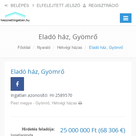
BELÉPÉS
ELFELEJTETT JELSZÓ
REGISZTRÁCIÓ
Toggle
navigat
Eladó ház, Gyömrő
Főoldal
Nyaraló
Hétvégi házas
Eladó ház, Gyömrő
Eladó ház, Gyömrő
Ingatlan azonosító: HI-2589570
Pest megye - Gyömrő, Hétvégi házas
Hirdetés feladója:
25 000 000 Ft (68 306 €)
Ingatlaniroda