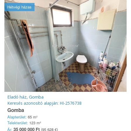
Hétvégi házas
Eladó ház, Gomba
Keresés azonosító alapján: HI-2576738
Gomba
Alapterület:
65 m²
Telekterület:
123 m²
35 000 000 Ft
Ár:
(95 628 €)