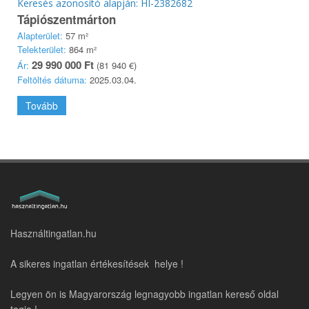
Keresés azonosító alapján: HI-2382682
Tápiószentmárton
Alapterület:
57 m²
Telekterület:
864 m²
29 990 000 Ft
Ár:
(81 940 €)
Feltöltés dátuma:
2025.03.04.
Tovább
Használtingatlan.hu
A sikeres ingatlan értékesítések helye !
Legyen ön is Magyarország legnagyobb ingatlan kereső oldal