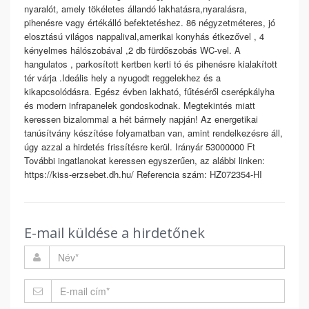
nyaralót, amely tökéletes állandó lakhatásra,nyaralásra,
pihenésre vagy értékálló befektetéshez. 86 négyzetméteres, jó
elosztású világos nappalival,amerikai konyhás étkezővel , 4
kényelmes hálószobával ,2 db fürdőszobás WC-vel. A
hangulatos , parkosított kertben kerti tó és pihenésre kialakított
tér várja .Ideális hely a nyugodt reggelekhez és a
kikapcsolódásra. Egész évben lakható, fűtéséről cserépkályha
és modern infrapanelek gondoskodnak. Megtekintés miatt
keressen bizalommal a hét bármely napján! Az energetikai
tanúsítvány készítése folyamatban van, amint rendelkezésre áll,
úgy azzal a hirdetés frissítésre kerül. Irányár 53000000 Ft
További ingatlanokat keressen egyszerűen, az alábbi linken:
https://kiss-erzsebet.dh.hu/ Referencia szám: HZ072354-HI
E-mail küldése a hirdetőnek