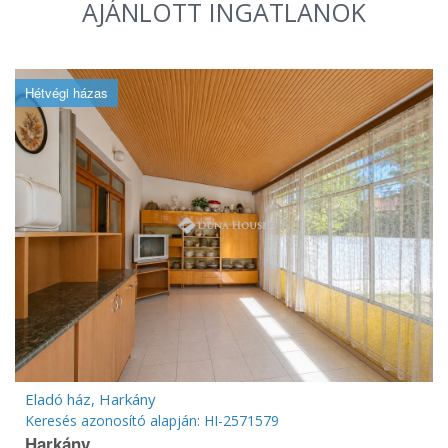
AJÁNLOTT INGATLANOK
Hétvégi házas
Eladó ház, Harkány
Keresés azonosító alapján: HI-2571579
Harkány