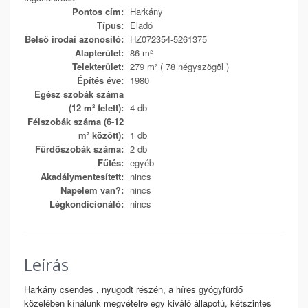
Pontos cím:
Harkány
Típus:
Eladó
Belső irodai azonosító:
HZ072354-5261375
Alapterület:
86 m²
Telekterület:
279 m² ( 78 négyszögöl )
Építés éve:
1980
Egész szobák száma
(12 m² felett):
4 db
Félszobák száma (6-12
m² között):
1 db
Fürdőszobák száma:
2 db
Fűtés:
egyéb
Akadálymentesített:
nincs
Napelem van?:
nincs
Légkondicionáló:
nincs
Leírás
Harkány csendes , nyugodt részén, a híres gyógyfürdő
közelében kínálunk megvételre egy kiváló állapotú, kétszintes