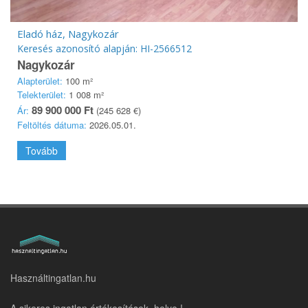
Eladó ház, Nagykozár
Keresés azonosító alapján: HI-2566512
Nagykozár
Alapterület:
100 m²
Telekterület:
1 008 m²
89 900 000 Ft
Ár:
(245 628 €)
Feltöltés dátuma:
2026.05.01.
Tovább
Használtingatlan.hu
A sikeres ingatlan értékesítések helye !