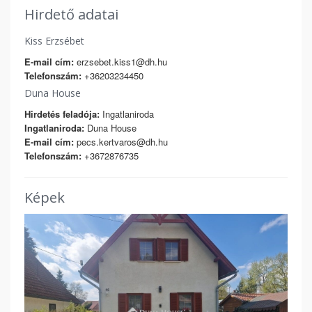
Hirdető adatai
Kiss Erzsébet
E-mail cím:
erzsebet.kiss1@dh.hu
Telefonszám:
+36203234450
Duna House
Hirdetés feladója:
Ingatlaniroda
Ingatlaniroda:
Duna House
E-mail cím:
pecs.kertvaros@dh.hu
Telefonszám:
+3672876735
Képek