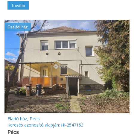
Tovább
Családi ház
Eladó ház, Pécs
Keresés azonosító alapján: HI-2547153
Pécs