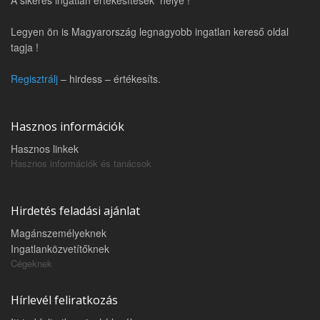
Legyen ön is Magyarország legnagyobb ingatlan kereső oldal
tagja !
Regisztrálj
– hirdess – értékesíts.
Hasznos információk
Hasznos linkek
Hasznos információk és tanácsok
Hirdetés feladási ajánlat
Magánszemélyeknek
Ingatlanközvetítőknek
Cégeknek
Hírlevél feliratkozás