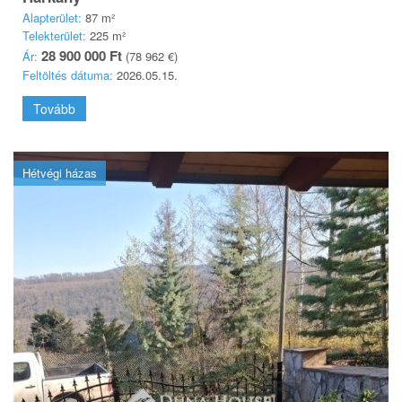
Alapterület:
87 m²
Telekterület:
225 m²
28 900 000 Ft
Ár:
(78 962 €)
Feltöltés dátuma:
2026.05.15.
Tovább
Hétvégi házas