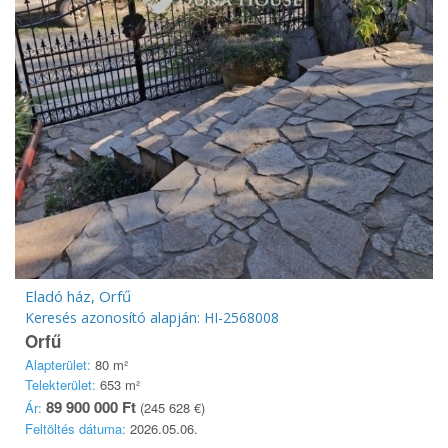
Eladó ház, Orfű
Keresés azonosító alapján: HI-2568008
Orfű
Alapterület:
80 m²
Telekterület:
653 m²
89 900 000 Ft
Ár:
(245 628 €)
Feltöltés dátuma:
2026.05.06.