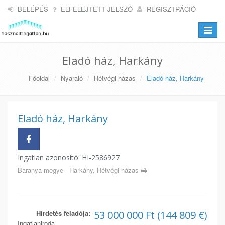
BELÉPÉS
ELFELEJTETT JELSZÓ
REGISZTRÁCIÓ
Toggle
navigat
Eladó ház, Harkány
Főoldal
Nyaraló
Hétvégi házas
Eladó ház, Harkány
Eladó ház, Harkány
Ingatlan azonosító: HI-2586927
Baranya megye - Harkány, Hétvégi házas
Hirdetés feladója:
53 000 000 Ft (144 809 €)
Ingatlaniroda