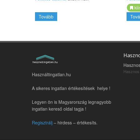
klí
Tovább
Tová
Haszno
Hasznos
Hasznos 
Használtingatlan.hu
A sikeres ingatlan értékesítések helye !
Legyen ön is Magyarország legnagyobb
ingatlan kereső oldal tagja !
Regisztrálj
– hirdess – értékesíts.