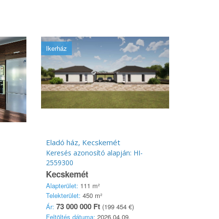
Ikerház
Eladó ház, Kecskemét
Keresés azonosító alapján: HI-
2559300
Kecskemét
Alapterület:
111 m²
Telekterület:
450 m²
73 000 000 Ft
Ár:
(199 454 €)
Feltöltés dátuma:
2026.04.09.