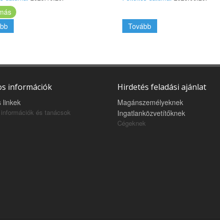
más
bb
Tovább
s információk
Hirdetés feladási ajánlat
 linkek
Magánszemélyeknek
információk és tanácsok
Ingatlanközvetítőknek
Cégeknek