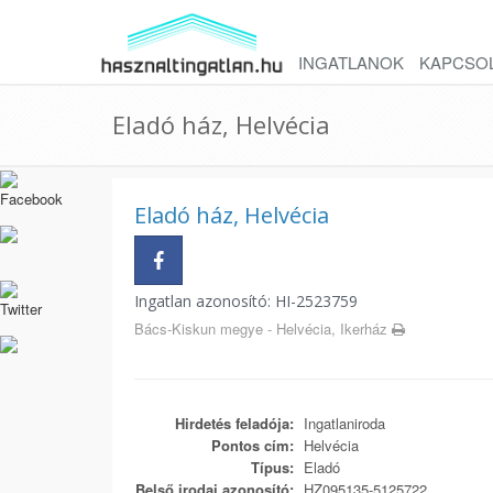
INGATLANOK
KAPCSO
Eladó ház, Helvécia
Eladó ház, Helvécia
Ingatlan azonosító: HI-2523759
Bács-Kiskun megye - Helvécia, Ikerház
Hirdetés feladója:
Ingatlaniroda
Pontos cím:
Helvécia
Típus:
Eladó
Belső irodai azonosító:
HZ095135-5125722