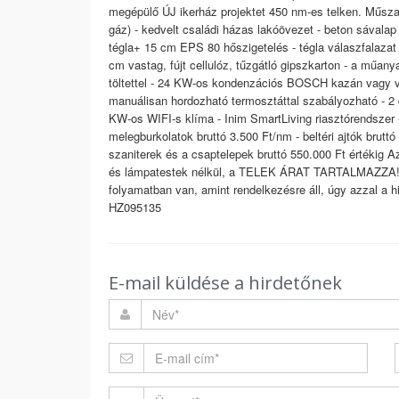
megépülő ÚJ ikerház projektet 450 nm-es telken. Műszaki
gáz) - kedvelt családi házas lakóövezet - beton sávalap
tégla+ 15 cm EPS 80 hőszigetelés - tégla válaszfalazat
cm vastag, fújt cellulóz, tűzgátló gipszkarton - a műa
töltettel - 24 KW-os kondenzációs BOSCH kazán vagy ve
manuálisan hordozható termosztáttal szabályozható - 2 
KW-os WIFI-s klíma - Inim SmartLiving riasztórendszer -
melegburkolatok bruttó 3.500 Ft/nm - beltéri ajtók bruttó
szaniterek és a csaptelepek bruttó 550.000 Ft értékig A
és lámpatestek nélkül, a TELEK ÁRAT TARTALMAZZA! A
folyamatban van, amint rendelkezésre áll, úgy azzal a hi
HZ095135
E-mail küldése a hirdetőnek