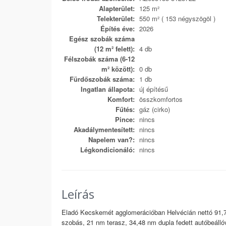
Alapterület:
125 m²
Telekterület:
550 m² ( 153 négyszögöl )
Építés éve:
2026
Egész szobák száma
(12 m² felett):
4 db
Félszobák száma (6-12
m² között):
0 db
Fürdőszobák száma:
1 db
Ingatlan állapota:
új építésű
Komfort:
összkomfortos
Fűtés:
gáz (cirko)
Pince:
nincs
Akadálymentesített:
nincs
Napelem van?:
nincs
Légkondicionáló:
nincs
Leírás
Eladó Kecskemét agglomerációban Helvécián nettó 91,7
szobás, 21 nm terasz, 34,48 nm dupla fedett autóbeál