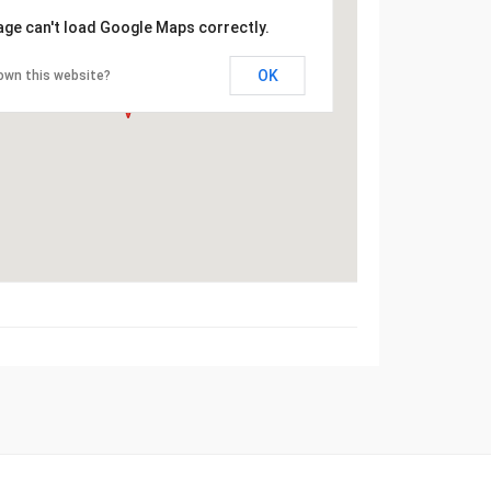
age can't load Google Maps correctly.
OK
own this website?