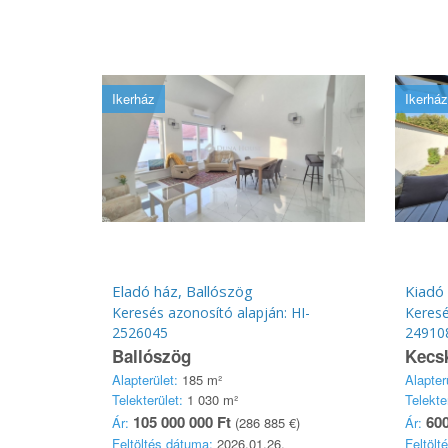
Ikerház
Ikerház
Eladó ház, Ballószög
Kiadó
Keresés azonosító alapján: HI-
Keresé
2526045
24910
Ballószög
Kecs
Alapterület:
185 m²
Alapter
Telekterület:
1 030 m²
Telekte
105 000 000 Ft
600
Ár:
(286 885 €)
Ár:
Feltöltés dátuma:
2026.01.26.
Feltölt