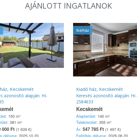
AJÁNLOTT INGATLANOK
Ikerház
 ház, Kecskemét
Kiadó ház, Kecskemét
s azonosító alapján: HI-
Keresés azonosító alapján: HI-
85
2584633
kemét
Kecskemét
ület:
150 m²
Alapterület:
140 m²
rület:
381 m²
Telekterület:
355 m²
 000 Ft
547 785 Ft
(1 639 €)
Ár:
(1 497 €)
és dátuma:
2025.10.20.
Feltöltés dátuma:
2026.06.20.