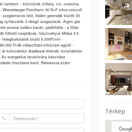
 tartalom: - közművek (villany, víz, csatorna,
 - Wienerberger Porotherm 30 N+F síkra csiszolt
 - szeglemezes tető, födém gerendák között 30
nyag nyílászárók 3 rétegű üvegezésük, Argon gáz
le azonos tudású kazán, padlófűtés - a fűtés
db fűthető cseptálcás, hőszivattyús Midea 3,5
 hidegburkolatok bruttó 6.000Ft/nm -
 80.000 Ft/db választható kilinccsel együtt -
z ár kulcsrakész átadással értendő, konyhabútor
z energetikai tanúsítvány készítése
rdetés frissítésre kerül. Referencia szám:
Térkép