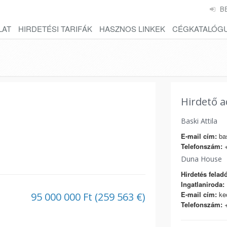
B
LAT
HIRDETÉSI TARIFÁK
HASZNOS LINKEK
CÉGKATALÓG
Hirdető a
Baski Attila
E-mail cím:
bas
Telefonszám:
+
Duna House
Hirdetés feladó
Ingatlaniroda:
E-mail cím:
ke
95 000 000 Ft (259 563 €)
Telefonszám:
+