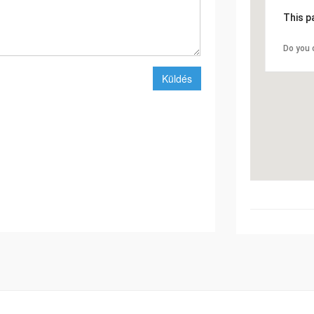
This p
Do you 
Küldés