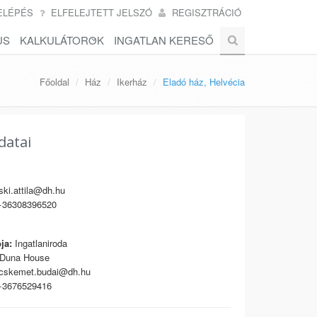
ELÉPÉS
ELFELEJTETT JELSZÓ
REGISZTRÁCIÓ
US
KALKULÁTOROK
INGATLAN KERESŐ
Főoldal
Ház
Ikerház
Eladó ház, Helvécia
datai
ki.attila@dh.hu
36308396520
ja:
Ingatlaniroda
Duna House
cskemet.budai@dh.hu
3676529416