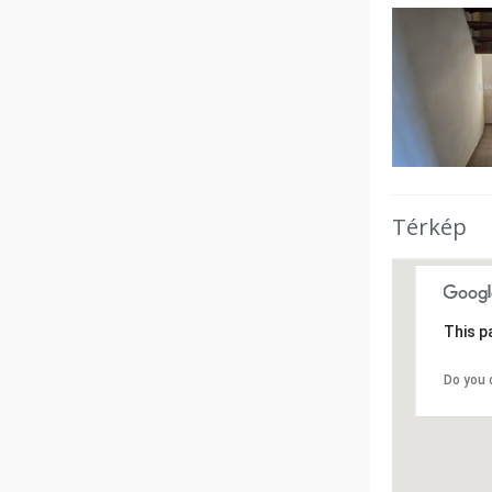
Térkép
This p
Do you 