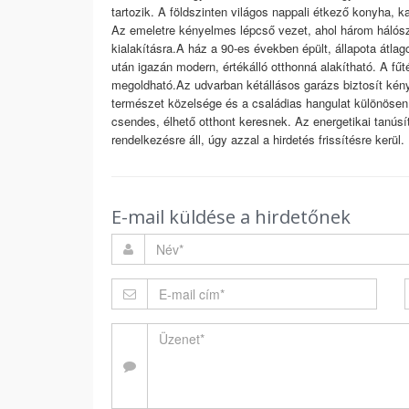
tartozik. A földszinten világos nappali étkező konyha, k
Az emeletre kényelmes lépcső vezet, ahol három hálós
kialakításra.A ház a 90-es években épült, állapota átlag
után igazán modern, értékálló otthonná alakítható. A f
megoldható.Az udvarban kétállásos garázs biztosít kén
természet közelsége és a családias hangulat különösen
csendes, élhető otthont keresnek. Az energetikai tanús
rendelkezésre áll, úgy azzal a hirdetés frissítésre kerü
E-mail küldése a hirdetőnek