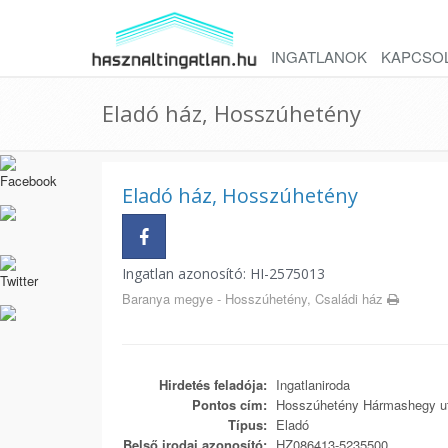
INGATLANOK
KAPCSO
Eladó ház, Hosszúhetény
Eladó ház, Hosszúhetény
Ingatlan azonosító: HI-2575013
Baranya megye - Hosszúhetény, Családi ház
Hirdetés feladója:
Ingatlaniroda
Pontos cím:
Hosszúhetény Hármashegy u
Típus:
Eladó
Belső irodai azonosító:
HZ086413-5235500