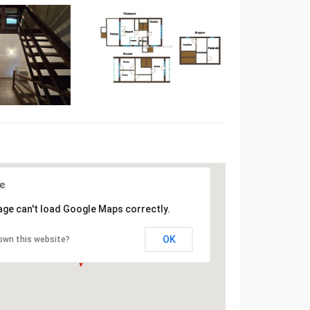
age can't load Google Maps correctly.
OK
own this website?