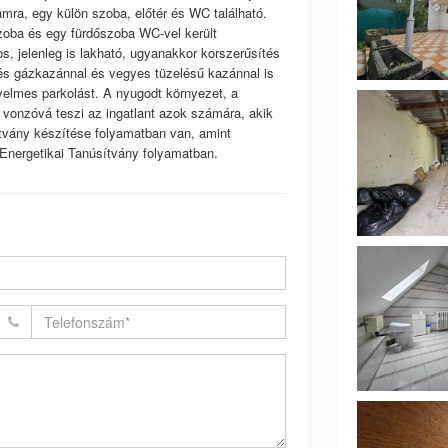
amra, egy külön szoba, előtér és WC található.
zoba és egy fürdőszoba WC-vel került
os, jelenleg is lakható, ugyanakkor korszerűsítés
űtés gázkazánnal és vegyes tüzelésű kazánnal is
yelmes parkolást. A nyugodt környezet, a
 vonzóvá teszi az ingatlant azok számára, akik
ítvány készítése folyamatban van, amint
l. Energetikai Tanúsítvány folyamatban.