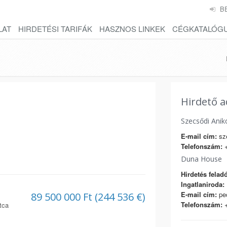
B
LAT
HIRDETÉSI TARIFÁK
HASZNOS LINKEK
CÉGKATALÓG
Hirdető a
Szecsődi Anik
E-mail cím:
sze
Telefonszám:
+
Duna House
Hirdetés feladó
Ingatlaniroda:
E-mail cím:
pec
89 500 000 Ft (244 536 €)
Telefonszám:
+
tca