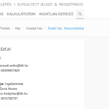
ELÉPÉS
ELFELEJTETT JELSZÓ
REGISZTRÁCIÓ
US
KALKULÁTOROK
INGATLAN KERESŐ
Főoldal
Ház
Családi ház
Eladó ház, Hosszúhetény
datai
ó
csodi.aniko@dh.hu
36309957829
ja:
Ingatlaniroda
Duna House
s.kiralyhaz@dh.hu
3672782757