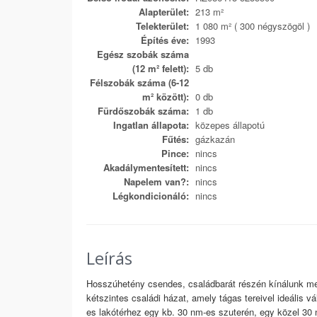
Alapterület:
213 m²
Telekterület:
1 080 m² ( 300 négyszögöl )
Építés éve:
1993
Egész szobák száma
(12 m² felett):
5 db
Félszobák száma (6-12
m² között):
0 db
Fürdőszobák száma:
1 db
Ingatlan állapota:
közepes állapotú
Fűtés:
gázkazán
Pince:
nincs
Akadálymentesített:
nincs
Napelem van?:
nincs
Légkondicionáló:
nincs
Leírás
Hosszúhetény csendes, családbarát részén kínálunk meg
kétszintes családi házat, amely tágas tereivel ideális 
es lakótérhez egy kb. 30 nm-es szuterén, egy közel 30 n