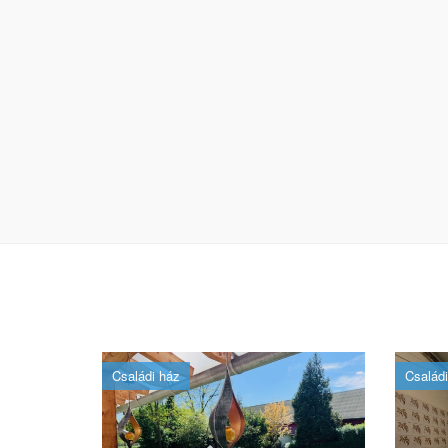
Családi ház
Családi