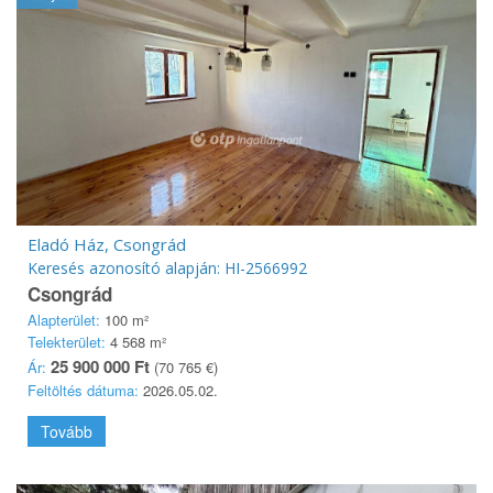
Eladó Ház, Csongrád
Keresés azonosító alapján: HI-2566992
Csongrád
Alapterület:
100 m²
Telekterület:
4 568 m²
25 900 000 Ft
Ár:
(70 765 €)
Feltöltés dátuma:
2026.05.02.
Tovább