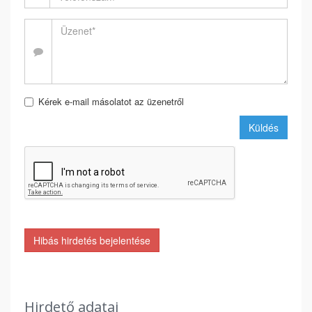
Kérek e-mail másolatot az üzenetről
Küldés
Hibás hirdetés bejelentése
Hirdető adatai