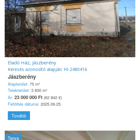
Eladó Ház, Jászberény
Keresés azonosító alapján: HI-2480416
Jászberény
Alapterület:
75 m²
Telekterület:
3 830 m²
23 000 000 Ft
Ár:
(62 842 €)
Feltöltés dátuma:
2025.09.25.
Tovább
Tanya