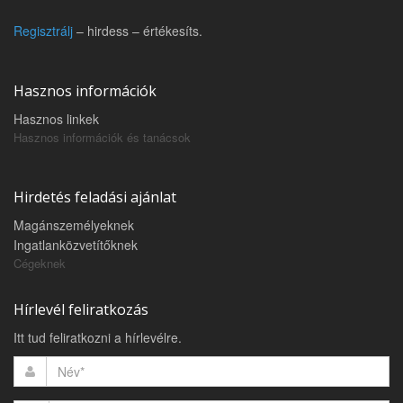
Regisztrálj
– hirdess – értékesíts.
Hasznos információk
Hasznos linkek
Hasznos információk és tanácsok
Hirdetés feladási ajánlat
Magánszemélyeknek
Ingatlanközvetítőknek
Cégeknek
Hírlevél feliratkozás
Itt tud feliratkozni a hírlevélre.