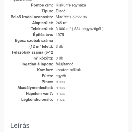
Pontos cím:
Kiskunfélegyháza
Típus:
Eladó
Belső irodai azonosító:
M327551-5265186
Alapterület:
245 m²
Telekterület:
3 000 m² ( 834 négyszögöl )
Építés éve:
1975
Egész szobák száma
(12 m² felett):
3 db
Félszobák száma (6-12
m² között):
0 db
Ingatlan állapota:
felújítandó
Komfort:
komfort nélküli
Fűtés:
egyéb
Pince:
nincs
Akadálymentesített:
nincs
Napelem van?:
nincs
Légkondicionáló:
nincs
Leírás