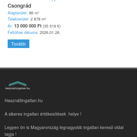
Csongrád
Alapterület:
86 m²
Telekterület:
2 878 m²
13 000 000 Ft
Ár:
(35 519 €)
Feltöltés dátuma:
2026.01.26.
Tovább
Használtingatlan.hu
A sikeres ingatlan értékesítések helye !
Legyen ön is Magyarország legnagyobb ingatlan kereső oldal
tagja !