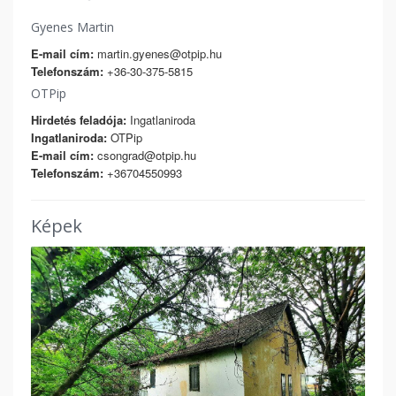
Gyenes Martin
E-mail cím:
martin.gyenes@otpip.hu
Telefonszám:
+36-30-375-5815
OTPip
Hirdetés feladója:
Ingatlaniroda
Ingatlaniroda:
OTPip
E-mail cím:
csongrad@otpip.hu
Telefonszám:
+36704550993
Képek