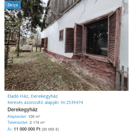
Tanya
Eladó Ház, Derekegyház
Keresés azonosító alapján: HI-2539474
Derekegyház
Alapterület:
105 m²
Telekterület:
2 174 m²
11 000 000 Ft
Ár:
(30 055 €)