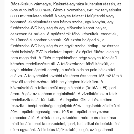
Bács-Kiskun vármegye, Kiskunfélegyháza külterületi részén, az
5-ös autóúttól 200 m-re, Gksz-1 övezetben, 245 m2 tanyaépület
3000 m2 területen eladó! A vegyes falazatú felújítandó vagy
bontandó lakóépületrészben három szoba, egy konyha, egy
fürdőszoba-WC helyiség és egy előszoba kapott helyet,
összesen 61 m2-en. A nyílászárók fából készültek, eredetiek,
felújítandó állapotban vannak. Két szoba hajópadló-, a
fürdőszoba-WC helyiség és az egyik szoba járólap-, az összes
többi helyiség PVC-burkolatot kapott. Az épület fűtése jelenleg
nem megoldott. A fűtés megoldásához négy vegyes tüzelésű
kémény rendelkezésre áll. A tetőszerkezet fából készült, az
egyik oldalon égetett cserép, a másik oldalon pala héjazattal
ellátva. A tanyaépület további részében összesen 185 m2 tároló
rész áll rendelkezésre, több helyiségben kialakítva. A
közművekből a telken belül megtalálható a (3x16A + FI) ipari
áram. A gáz az utcában megtalálható. A vízellátáshoz a telek
rendelkezik saját fúrt kúttal. Az ingatlan Gksz-1 övezetben
fekszik: - beépíthetősége legfeljebb 60% - legkisebb zöldfelület
20% - épületmagasság max. 10,5 m - épület elhelyezése
szabadon álló. A birtok elhelyezkedése, mérete és elosztása
miatt ideális lehet kereskedelmi, ipari, turisztikai és befektetési
célra egyaránt. A hirdetés tájékoztató jellegű, az ingatlanról