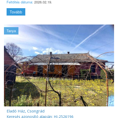
Feltöltés dátuma:
2026.02.19.
Tovább
Tanya
Eladó Ház, Csongrád
Keresés azonosító alapján: HI-2526196