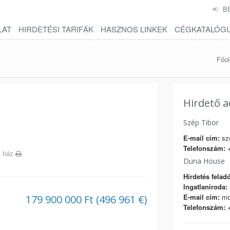
B
LAT
HIRDETÉSI TARIFÁK
HASZNOS LINKEK
CÉGKATALÓG
Főol
Hirdető a
Szép Tibor
E-mail cím:
sze
Telefonszám:
+
i ház
Duna House
Hirdetés feladó
Ingatlaniroda:
E-mail cím:
mo
179 900 000 Ft (496 961 €)
Telefonszám:
+