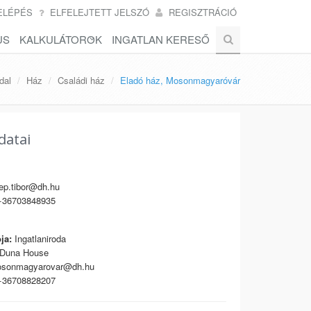
ELÉPÉS
ELFELEJTETT JELSZÓ
REGISZTRÁCIÓ
US
KALKULÁTOROK
INGATLAN KERESŐ
dal
Ház
Családi ház
Eladó ház, Mosonmagyaróvár
datai
p.tibor@dh.hu
36703848935
ja:
Ingatlaniroda
Duna House
sonmagyarovar@dh.hu
36708828207