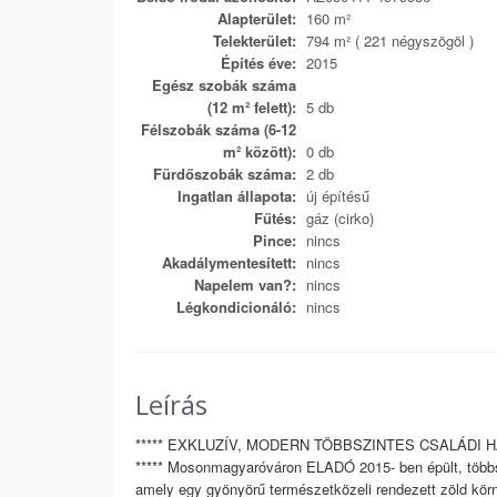
Alapterület:
160 m²
Telekterület:
794 m² ( 221 négyszögöl )
Építés éve:
2015
Egész szobák száma
(12 m² felett):
5 db
Félszobák száma (6-12
m² között):
0 db
Fürdőszobák száma:
2 db
Ingatlan állapota:
új építésű
Fűtés:
gáz (cirko)
Pince:
nincs
Akadálymentesített:
nincs
Napelem van?:
nincs
Légkondicionáló:
nincs
Leírás
***** EXKLUZÍV, MODERN TÖBBSZINTES CSALÁDI 
***** Mosonmagyaróváron ELADÓ 2015- ben épült, többs
amely egy gyönyörű természetközeli rendezett zöld körn