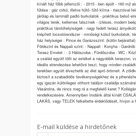
kínált ház főbb jellemzői : - 2015 - ben épült - 160 m2 al
fűtése : gáz cirkó, illetve hűtő- fűtő klíma - riasztóval
járólap és laminált padló burkolatok - praktikus belső e
világos terek, kellemes falszínek - ízléses, modern beé
praktikus tárolóhelyiségek - nagy fedett terasz árnyékolóv
kiépített locsolórendszer - minőségi külső burkolatok, 
ház helyiségei : Pince és Garázsszint: (külön bejáratta
Földszint és Nappali szint: - Nappali - Konyha - Gardró
Terasz Emelet : - 3 Hálószoba - Fürdőszoba - WC - Köz
a család együtt tölti az estéket a nagyobbik teraszon, 
ideális elrendezése lehetővé teszi, hogy minden családt
terekben együtt élvezhetik az élet apró örömeit. A zöldk
biztosít a szabadidős tevékenységekhez és a pihenéshe
egy igazán különleges otthont találjon családja számára!
Vásárolna, de nincs meg rá a megfelelő keret ? Kollégá
rendelkezésére. Amennyiben Irodánk által kínált CSALÁ
LAKÁS, vagy TELEK felkeltette érdeklődését, hívjon a 
E-mail küldése a hirdetőnek