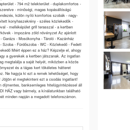
apterület - 794 m2 telekterület - duplakomfortos -
 felszerelve - minőségi, magas kopásállóságú
lrendezés, külön nyíló komfortos szobák - nagy-
pített konyhaszekrény - széles közlekedők -
al - melléképület grill terasszal - a kertben
térkövek - impozáns zöld növényzet Az ajánlott
l) - Garázs - Mosókonyha - Tároló - Kazánház
b - Szoba - Fürdőszoba - WC - Közlekedő - Fedett
lekedő Miért éppen ez a ház? Képzelje el, ahogy
vagy a gyerekek a kertben játszanak. Az ingatlan
ag megtalálja a saját helyét, miközben a közös
örnyezet és a tágas kert tökéletes hátteret
z. Ne hagyja ki ezt a remek lehetőséget, hogy
 Jöjjön el megtekinteni ezt a csodás ingatlant!
m díjmentes, banksemleges hitelügyintézéssel áll
DI HÁZ vagy bármely, a kínálatunkban található
hét minden napján a megadott telefonszámon.