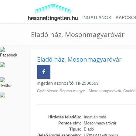
INGATLANOK
KAPCSO
Eladó ház, Mosonmagyaróvár
Eladó ház, Mosonmagyaróvár
Ingatlan azonosító: HI-2500659
Győr-Moson-Sopron megye - Mosonmagyaróvár, Család
Hirdetés feladója:
Ingatlaniroda
Pontos cím:
Mosonmagyaróvár
Típus:
Eladó
Belső irodai azonosító:
HZ050411-4979936