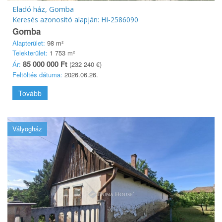
Eladó ház, Gomba
Keresés azonosító alapján: HI-2586090
Gomba
Alapterület:
98 m²
Telekterület:
1 753 m²
85 000 000 Ft
Ár:
(232 240 €)
Feltöltés dátuma:
2026.06.26.
Tovább
Vályogház