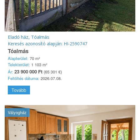
Eladó ház, Tóalmás
Keresés azonosító alapján: HI-2590747
Tóalmás
Alapterület:
70 m²
Telekterület:
1 103 m²
23 900 000 Ft
Ár:
(65 301 €)
Feltöltés dátuma:
2026.07.08.
Tovább
Vályogház