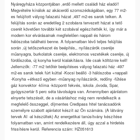
Nyáregyháza központjában ,erdő mellett családi ház eladó!!
Megvételre kínálok az akácerdő szomszédságában, egy 77 m2-
es felújított vályog falazatú házat ,497 m2-es sarok telken. A
felújítás során az eredetileg 2 szobásra tervezett házat a tető
cserét követően további két szobával egészítették ki, így már a
modern kor elvárásainak megfelelően nappali és három
hálószoba található benne. A folyamatban lévő teljes felújítás
során ,új tetőszerkezet és beépítés,, nyílászárók cseréje
műanyagra, burkolatok cseréje, elektromos vezetékek cseréje, új
fürdőszoba, új konyha kerül kialakításra. Ide csak költöznie kell!
Jellemzők: -77 m2 tetőtér beépítéses vályog falazatú ház -497
m2-es sarok telek fúrt kúttal -Kocsi beálló -3 hálószoba +nappali
-Konyha +étkező egyben -műanyag nyílászárók, redőny -fűtése
gáz konvektor -klíma -központi fekvés, iskola ,óvoda, Spar,
gyógyszertár 5 perc séta távolságra van. Amennyiben ajánlatom
elnyerte tetszését, de a vásárláshoz még nem rendelkezik a
megfelelő összeggel, díjmentes Credipass hitel tanácsadónk
személyre szabott ajánlatot készít az Ön számára. (A látvány
tervek AI -al készültek) Az energetikai tanúsítvány készítése
folyamatban van, amint rendelkezésre áll, úgy azzal a hirdetés
frissítésre kerül. Referencia szám: HZ051613