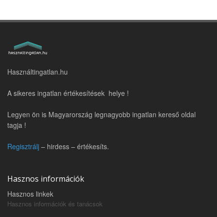
Használtingatlan.hu
A sikeres ingatlan értékesítések helye !
Legyen ön is Magyarország legnagyobb ingatlan kereső oldal
tagja !
Regisztrálj
– hirdess – értékesíts.
Hasznos információk
Hasznos linkek
Hasznos információk és tanácsok