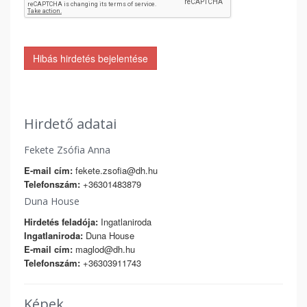
Hibás hirdetés bejelentése
Hirdető adatai
Fekete Zsófia Anna
E-mail cím:
fekete.zsofia@dh.hu
Telefonszám:
+36301483879
Duna House
Hirdetés feladója:
Ingatlaniroda
Ingatlaniroda:
Duna House
E-mail cím:
maglod@dh.hu
Telefonszám:
+36303911743
Képek