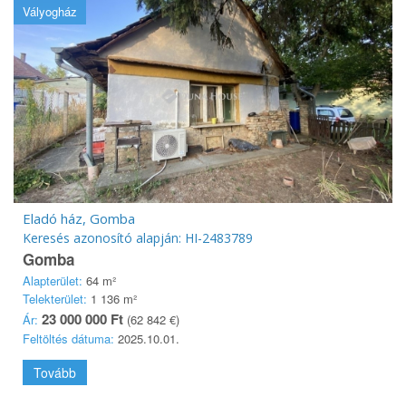
Vályogház
Eladó ház, Gomba
Keresés azonosító alapján: HI-2483789
Gomba
Alapterület:
64 m²
Telekterület:
1 136 m²
23 000 000 Ft
Ár:
(62 842 €)
Feltöltés dátuma:
2025.10.01.
Tovább