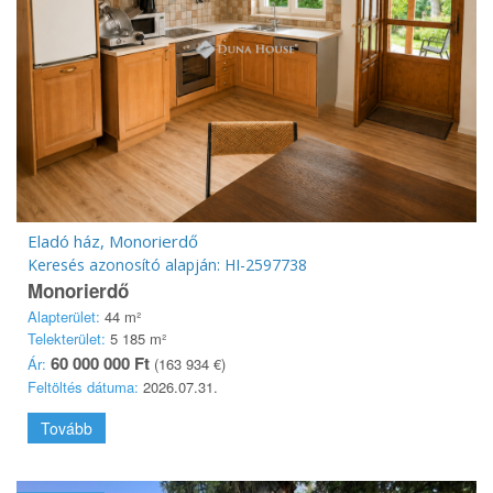
Eladó ház, Monorierdő
Keresés azonosító alapján: HI-2597738
Monorierdő
Alapterület:
44 m²
Telekterület:
5 185 m²
60 000 000 Ft
Ár:
(163 934 €)
Feltöltés dátuma:
2026.07.31.
Tovább