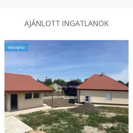
AJÁNLOTT INGATLANOK
Vályogház