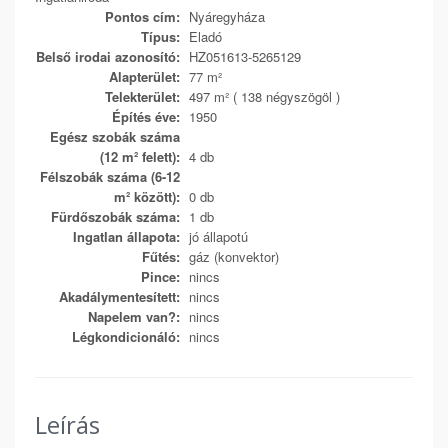
Pontos cím:
Nyáregyháza
Típus:
Eladó
Belső irodai azonosító:
HZ051613-5265129
Alapterület:
77 m²
Telekterület:
497 m² ( 138 négyszögöl )
Építés éve:
1950
Egész szobák száma
(12 m² felett):
4 db
Félszobák száma (6-12
m² között):
0 db
Fürdőszobák száma:
1 db
Ingatlan állapota:
jó állapotú
Fűtés:
gáz (konvektor)
Pince:
nincs
Akadálymentesített:
nincs
Napelem van?:
nincs
Légkondicionáló:
nincs
Leírás