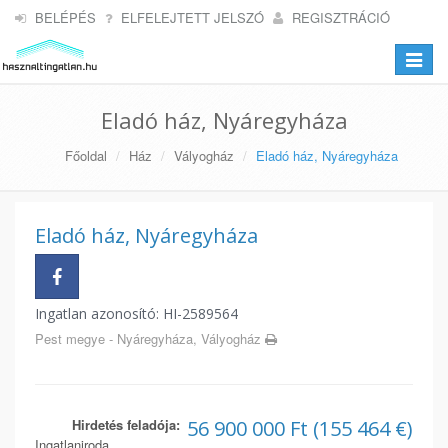
BELÉPÉS
ELFELEJTETT JELSZÓ
REGISZTRÁCIÓ
Toggle
navigat
Eladó ház, Nyáregyháza
Főoldal
Ház
Vályogház
Eladó ház, Nyáregyháza
Eladó ház, Nyáregyháza
Ingatlan azonosító: HI-2589564
Pest megye - Nyáregyháza, Vályogház
Hirdetés feladója:
56 900 000 Ft (155 464 €)
Ingatlaniroda