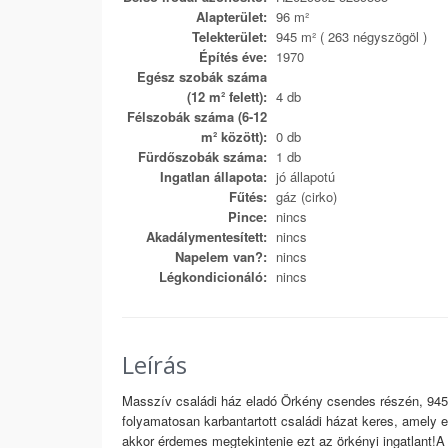
Alapterület:
96 m²
Telekterület:
945 m² ( 263 négyszögöl )
Építés éve:
1970
Egész szobák száma
(12 m² felett):
4 db
Félszobák száma (6-12
m² között):
0 db
Fürdőszobák száma:
1 db
Ingatlan állapota:
jó állapotú
Fűtés:
gáz (cirko)
Pince:
nincs
Akadálymentesített:
nincs
Napelem van?:
nincs
Légkondicionáló:
nincs
Leírás
Masszív családi ház eladó Örkény csendes részén, 945 
folyamatosan karbantartott családi házat keres, amely e
akkor érdemes megtekintenie ezt az örkényi ingatlant!A 