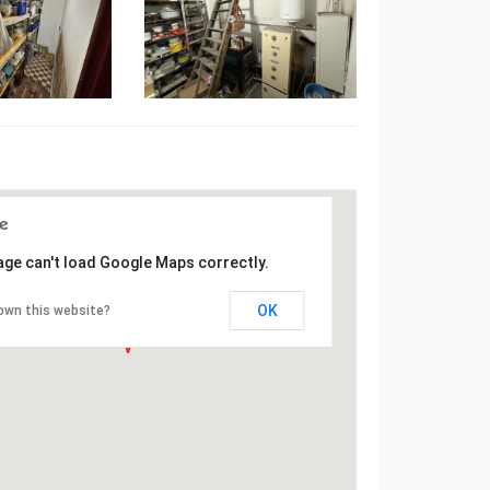
age can't load Google Maps correctly.
OK
own this website?