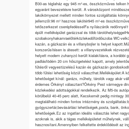
B30-as téglaház egy 945 m²-es, összközműves telken hel
egyaránt bevezetésre került. A városközpont mindössze 
lakókörnyezet mellett minden fontos szolgáltatás könny
jellemzői:96 m² hasznos lakótér945 m²-es összközműves
tetőszerkezet cserépfedésselFa nyílászárók redőnnyel11
épült melléképület garázzsal és több tárolóhelyiséggelH
szobakonyhakamraelőtérközlekedőfürdőszoba WC-velkül
kazán, a gázkazán és a villanybojler is helyet kapott.M
korszerűsítésen is átesett: a villanyvezetékek rézvezet
helyett modern zuhanyzó került kialakításra, a korábbi gá
padlásfödém 20 cm hőszigetelést kapott, amely jelentős
fűtésről vegyestüzelésű kazán és gázkazán gondoskodik 
több fűtési lehetőség közül választhat.Melléképület:A 
lehetőséget kínál: garázs, műhely, tárolók vagy akár vál
érdemes Örkényt választani?Örkény Pest vármegye dina
közlekedési adottságokkal rendelkezik. Az M5-ös autópá
körülbelül 40-45 perc alatt, Kecskemét pedig mintegy 30
megtalálható minden fontos intézmény és szolgáltatás:bö
gyógyszertár,bevásárlási lehetőségek,posta, bank, önk
lehetőségek.Ez az ingatlan ideális választás lehet na
azoknak is, akik a tágas melléképületet műhelynek, vál
hasznosítani.Amennyiben felkeltette érdeklődését az inga