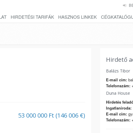
B
LAT
HIRDETÉSI TARIFÁK
HASZNOS LINKEK
CÉGKATALÓG
Hirdető a
Balázs Tibor
E-mail cím:
bal
Telefonszám:
+
Duna House
Hirdetés feladó
Ingatlaniroda:
E-mail cím:
gy
53 000 000 Ft (146 006 €)
Telefonszám:
+