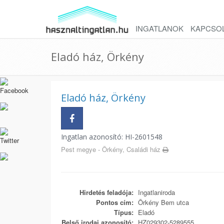
INGATLANOK
KAPCSO
Eladó ház, Örkény
Eladó ház, Örkény
Ingatlan azonosító: HI-2601548
Pest megye - Örkény, Családi ház
Hirdetés feladója:
Ingatlaniroda
Pontos cím:
Örkény Bem utca
Típus:
Eladó
Belső irodai azonosító:
HZ029302-5289555