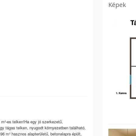
Képek
m²-es telken!Ha egy jó szerkezetű,
gy tágas telken, nyugodt környezetben található,
96 m² hasznos alapterületű, betonalapra épült,