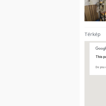
Térkép
This p
Do you 