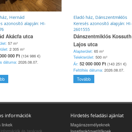
 ház, Hernád
Eladó ház, Dánszentmiklós
s azonosító alapján: HI-
Keresés azonosító alapján: HI-
76
2601555
d Akácfa utca
Dánszentmiklós Kossuth
ület:
57 m²
Lajos utca
rület:
2 305 m²
Alapterület:
65 m²
000 000 Ft
(134 986 €)
Telekterület:
500 m²
és dátuma:
2026.08.07.
52 000 000 Ft
Ár:
(143 251 €)
Feltöltés dátuma:
2026.08.07.
bb
Tovább
s információk
Hirdetés feladási ajánlat
 linkek
Magánszemélyeknek
információk és tanácsok
Ingatlanközvetítőknek