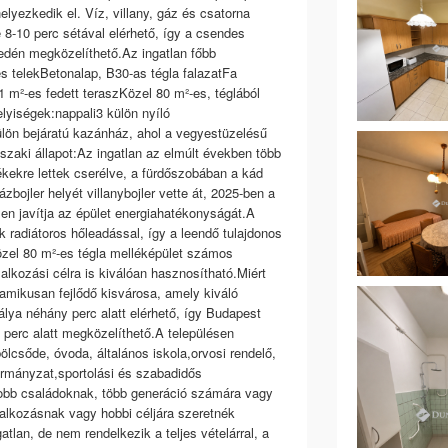
yezkedik el. Víz, villany, gáz és csatorna
8-10 perc sétával elérhető, így a csendes
edén megközelíthető.Az ingatlan főbb
 telekBetonalap, B30-as tégla falazatFa
 m²-es fedett teraszKözel 80 m²-es, téglából
elyiségek:nappali3 külön nyíló
ön bejáratú kazánház, ahol a vegyestüzelésű
űszaki állapot:Az ingatlan az elmúlt években több
ékekre lettek cserélve, a fürdőszobában a kád
zbojler helyét villanybojler vette át, 2025-ben a
en javítja az épület energiahatékonyságát.A
radiátoros hőleadással, így a leendő tulajdonos
közel 80 m²-es tégla melléképület számos
lalkozási célra is kiválóan hasznosítható.Miért
mikusan fejlődő kisvárosa, amely kiváló
lya néhány perc alatt elérhető, így Budapest
 perc alatt megközelíthető.A településen
lcsőde, óvoda, általános iskola,orvosi rendelő,
ormányzat,sportolási és szabadidős
gyobb családoknak, több generáció számára vagy
lalkozásnak vagy hobbi céljára szeretnék
tlan, de nem rendelkezik a teljes vételárral, a