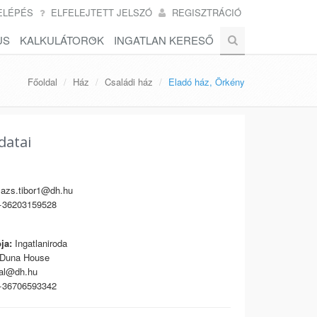
ELÉPÉS
ELFELEJTETT JELSZÓ
REGISZTRÁCIÓ
US
KALKULÁTOROK
INGATLAN KERESŐ
Főoldal
Ház
Családi ház
Eladó ház, Örkény
datai
azs.tibor1@dh.hu
36203159528
ja:
Ingatlaniroda
Duna House
al@dh.hu
36706593342