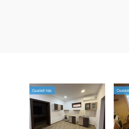
Családi ház
Családi