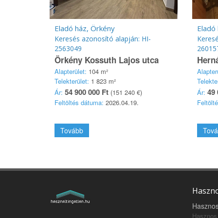
Eladó ház, Örkény
Eladó
Keresés azonosító alapján: HI-
Keresé
2563049
26015
Örkény Kossuth Lajos utca
Herná
Alapterület:
104 m²
Alapter
Telekterület:
1 823 m²
Telekte
54 900 000 Ft
49 
Ár:
(151 240 €)
Ár:
Feltöltés dátuma:
2026.04.19.
Feltölt
Tovább
Tová
Haszno
Hasznos
Hasznos 