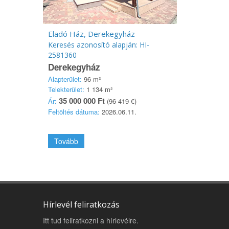
Eladó Ház, Derekegyház
Keresés azonosító alapján: HI-
2581360
Derekegyház
Alapterület:
96 m²
Telekterület:
1 134 m²
35 000 000 Ft
Ár:
(96 419 €)
Feltöltés dátuma:
2026.06.11.
Tovább
Hírlevél feliratkozás
Itt tud feliratkozni a hírlevélre.