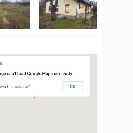
age can't load Google Maps correctly.
OK
own this website?