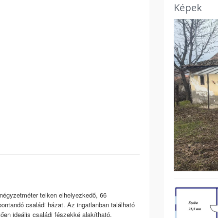
Képek
négyzetméter telken elhelyezkedő, 66
bontandó családi házat. Az ingatlanban található
ően ideális családi fészekké alakítható.