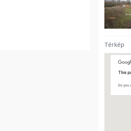
Térkép
This p
Do you 