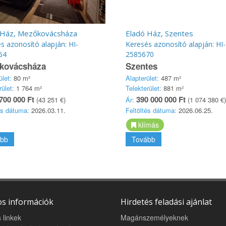
 Ház, Mezőkovácsháza
Eladó Ház, Szentes
s azonosító alapján: HI-
Keresés azonosító alapján: HI-
64
2585670
kovácsháza
Szentes
ület:
80 m²
Alapterület:
487 m²
rület:
1 764 m²
Telekterület:
881 m²
700 000 Ft
390 000 000 Ft
(43 251 €)
Ár:
(1 074 380 €)
és dátuma:
2026.03.11.
Feltöltés dátuma:
2026.06.25.
klímás
bb
Tovább
s információk
Hirdetés feladási ajánlat
 linkek
Magánszemélyeknek