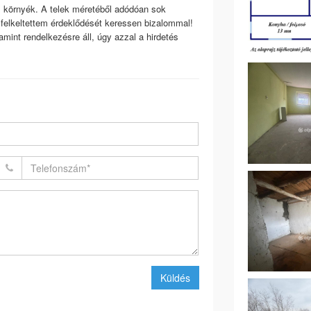
s környék. A telek méretéből adódóan sok
 felkeltettem érdeklődését keressen bizalommal!
mint rendelkezésre áll, úgy azzal a hirdetés
Küldés