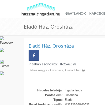
INGATLANOK
KAPCSO
Eladó Ház, Orosháza
Eladó Ház, Orosháza
Ingatlan azonosító: HI-2542028
Békés megye - Orosháza, Családi ház
Hirdetés feladója:
Ingatlaniroda
Pontos cím:
Orosháza
Típus:
Eladó
Belső irodai azonosító:
M323226-5160522