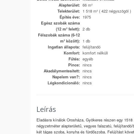
Alapterület:
66 m²
Telekterület:
1 518 m² ( 422 négyszögöl )
Építés éve:
1975
Egész szobák száma
(12 m² felett):
2 db
Félszobák száma (6-12
m² között):
1 db
Ingatlan állapota:
felújítandó
Komfort:
komfort nélküli
Fűtés:
egyéb
Pince:
nincs
Akadálymentesített:
nincs
Napelem van?:
nincs
Légkondicionáló:
nincs
Leírás
Eladásra kínálok Orosháza, Gyökeres részen egy 1518 
négyzetméter alapterületű, vegyes falazatú, felújítandó/
két tágas szoba, konyha és fürdőszoba. Felújítást követ