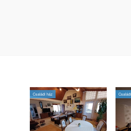
Családi ház
Családi