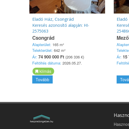
Eladó Ház, Csongrád
Eladó
Keresés azonosító alapján: HI-
Keresé
2575063
25486
Csongrád
Mező
Alapterület:
165 m²
Alapter
Telekterület:
642 m²
Telekte
74 900 000 Ft
15 
Ár:
(206 336 €)
Ár:
Feltöltés dátuma:
2026.05.27.
Feltölt
klímás
Tovább
Tová
Haszno
Hasznos