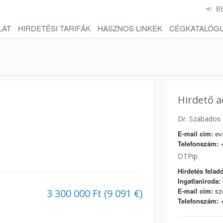
B
LAT
HIRDETÉSI TARIFÁK
HASZNOS LINKEK
CÉGKATALÓG
Hirdető a
Dr. Szabados
E-mail cím:
eva
Telefonszám:
+
OTPip
Hirdetés feladó
Ingatlaniroda:
E-mail cím:
sze
3 300 000 Ft (9 091 €)
Telefonszám:
+