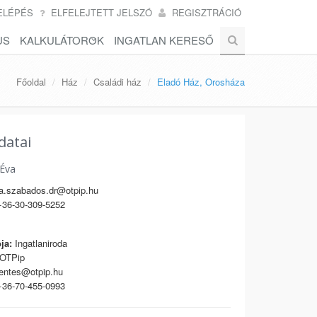
ELÉPÉS
ELFELEJTETT JELSZÓ
REGISZTRÁCIÓ
US
KALKULÁTOROK
INGATLAN KERESŐ
Főoldal
Ház
Családi ház
Eladó Ház, Orosháza
datai
 Éva
.szabados.dr@otpip.hu
36-30-309-5252
ja:
Ingatlaniroda
OTPip
ntes@otpip.hu
36-70-455-0993