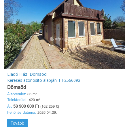
Eladó Ház, Dömsöd
Keresés azonosító alapján: HI-2566092
Dömsöd
Alapterület:
86 m²
Telekterület:
420 m²
58 900 000 Ft
Ár:
(162 259 €)
Feltöltés dátuma:
2026.04.29.
Tovább