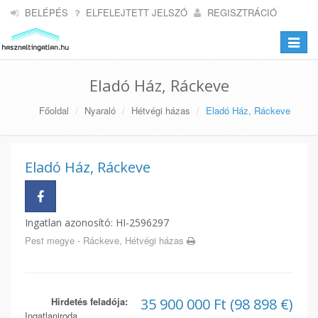
BELÉPÉS
ELFELEJTETT JELSZÓ
REGISZTRÁCIÓ
Toggle
navigat
Eladó Ház, Ráckeve
Főoldal
Nyaraló
Hétvégi házas
Eladó Ház, Ráckeve
Eladó Ház, Ráckeve
Ingatlan azonosító: HI-2596297
Pest megye - Ráckeve, Hétvégi házas
Hirdetés feladója:
35 900 000 Ft (98 898 €)
Ingatlaniroda