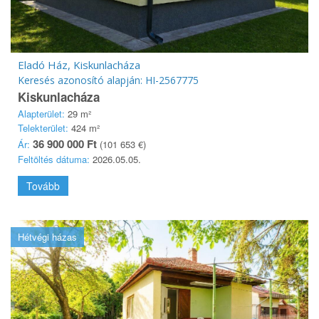
Eladó Ház, Kiskunlacháza
Keresés azonosító alapján: HI-2567775
Kiskunlacháza
Alapterület:
29 m²
Telekterület:
424 m²
36 900 000 Ft
Ár:
(101 653 €)
Feltöltés dátuma:
2026.05.05.
Tovább
Hétvégi házas