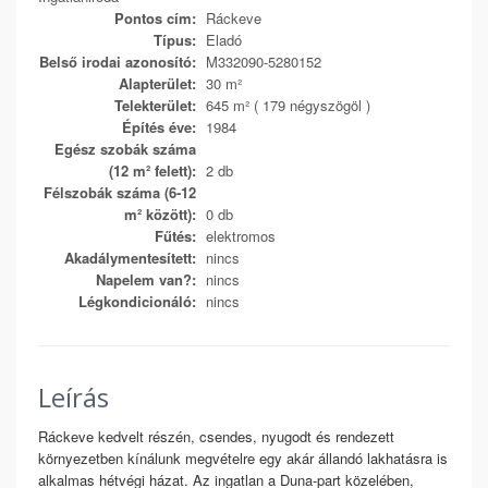
Pontos cím:
Ráckeve
Típus:
Eladó
Belső irodai azonosító:
M332090-5280152
Alapterület:
30 m²
Telekterület:
645 m² ( 179 négyszögöl )
Építés éve:
1984
Egész szobák száma
(12 m² felett):
2 db
Félszobák száma (6-12
m² között):
0 db
Fűtés:
elektromos
Akadálymentesített:
nincs
Napelem van?:
nincs
Légkondicionáló:
nincs
Leírás
Ráckeve kedvelt részén, csendes, nyugodt és rendezett
környezetben kínálunk megvételre egy akár állandó lakhatásra is
alkalmas hétvégi házat. Az ingatlan a Duna-part közelében,