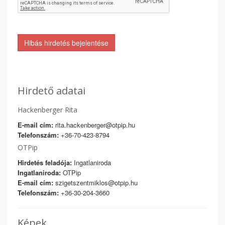
Hibás hirdetés bejelentése
Hirdető adatai
Hackenberger Rita
E-mail cím:
rita.hackenberger@otpip.hu
Telefonszám:
+36-70-423-8794
OTPip
Hirdetés feladója:
Ingatlaniroda
Ingatlaniroda:
OTPip
E-mail cím:
szigetszentmiklos@otpip.hu
Telefonszám:
+36-30-204-3660
Képek