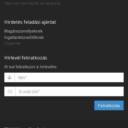
Hasznos információk és tanácsok
Hirdetés feladási ajánlat
Magánszemélyeknek
Ingatlanközvetítőknek
Cégeknek
Hírlevél feliratkozás
Itt tud feliratkozni a hírlevélre.
Feliratkozás