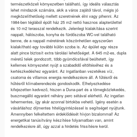
természetközeli környezetben található, így ideális választás
lehet mindazok számára, akik a város zajától távol, mégis jó
megközelíthetőség mellett szeretnének élni vagy pihenni. Az
1984-ben téglából épült ház 25 m2 nettó hasznos alapterülettel
és 10 m2 terasszal rendelkezik. Jelenlegi kialakítása szerint
nappali, hálószoba, konyha és fürdőszoba WC-vel található
benne, de a nappali méretének köszönhetően egyszerűen
kialakítható egy további külön szoba is. Az épület egy része
alatt pince biztosít extra tárolási lehetőséget. A 645 m2-es, dupla
méretű telek gondozott, több gyümölcsfával beültetett, így
kellemes környezetet nyújt a szabadidő eltöltéséhez és a
kertészkedéshez egyaránt. Az ingatlanban vezetékes víz,
csatorna és villamos energia rendelkezésre áll. A fűtésről és
hűtésről klímaberendezés gondoskodik. Elhelyezkedése
kifejezetten kedvező, hiszen a Duna-part és a tömegközlekedés,
buszmegálló egyaránt néhány perc sétával elérhető. Az ingatlan
tehermentes, így akár azonnal birtokba vehető. Igény esetén a
vásárláshoz díjmentes hitelügyintézéssel is segítséget nyújtunk.
Amennyiben felkeltettem érdeklődését hívjon bizalommal! Az
energetikai tanúsítvány készítése folyamatban van, amint
rendelkezésre áll, úgy azzal a hirdetés frissítésre kerül.