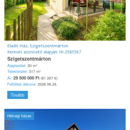
Eladó Ház, Szigetszentmárton
Keresés azonosító alapján: HI-2585567
Szigetszentmárton
Alapterület:
30 m²
Telekterület:
317 m²
29 500 000 Ft
Ár:
(81 267 €)
Feltöltés dátuma:
2026.06.24.
Tovább
Hétvégi házas