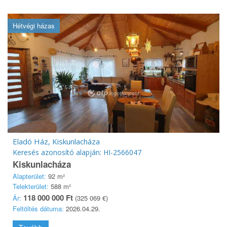
Hétvégi házas
Eladó Ház, Kiskunlacháza
Keresés azonosító alapján: HI-2566047
Kiskunlacháza
Alapterület:
92 m²
Telekterület:
588 m²
118 000 000 Ft
Ár:
(325 069 €)
Feltöltés dátuma:
2026.04.29.