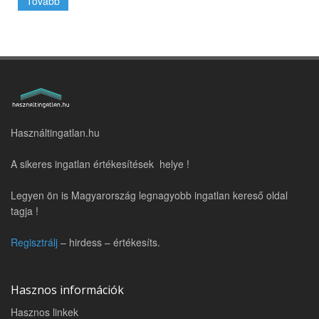
Tovább
Használtingatlan.hu
A sikeres ingatlan értékesítések helye !
Legyen ön is Magyarország legnagyobb ingatlan kereső oldal
tagja !
Regisztrálj
– hirdess – értékesíts.
Hasznos információk
Hasznos linkek