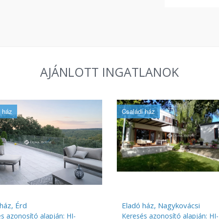
AJÁNLOTT INGATLANOK
 ház
Családi ház
ház, Érd
Eladó ház, Nagykovácsi
s azonosító alapján: HI-
Keresés azonosító alapján: HI-