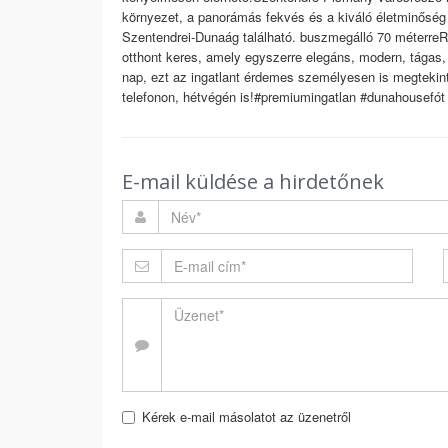
környezet, a panorámás fekvés és a kiváló életminőség 
Szentendrei-Dunaág található. buszmegálló 70 méterreR
otthont keres, amely egyszerre elegáns, modern, tágas,
nap, ezt az ingatlant érdemes személyesen is megteki
telefonon, hétvégén is!#premiumingatlan #dunahousefót
E-mail küldése a hirdetőnek
Kérek e-mail másolatot az üzenetről