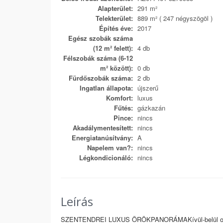
Alapterület:
291 m²
Telekterület:
889 m² ( 247 négyszögöl )
Építés éve:
2017
Egész szobák száma
(12 m² felett):
4 db
Félszobák száma (6-12
m² között):
0 db
Fürdőszobák száma:
2 db
Ingatlan állapota:
újszerű
Komfort:
luxus
Fűtés:
gázkazán
Pince:
nincs
Akadálymentesített:
nincs
Energiatanúsítvány:
A
Napelem van?:
nincs
Légkondicionáló:
nincs
Leírás
SZENTENDREI LUXUS ÖRÖKPANORÁMAKívül-belül olyan 