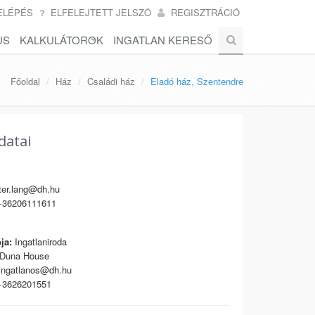
ELÉPÉS
ELFELEJTETT JELSZÓ
REGISZTRÁCIÓ
US
KALKULÁTOROK
INGATLAN KERESŐ
Főoldal
Ház
Családi ház
Eladó ház, Szentendre
datai
er.lang@dh.hu
36206111611
ja:
Ingatlaniroda
Duna House
ngatlanos@dh.hu
3626201551