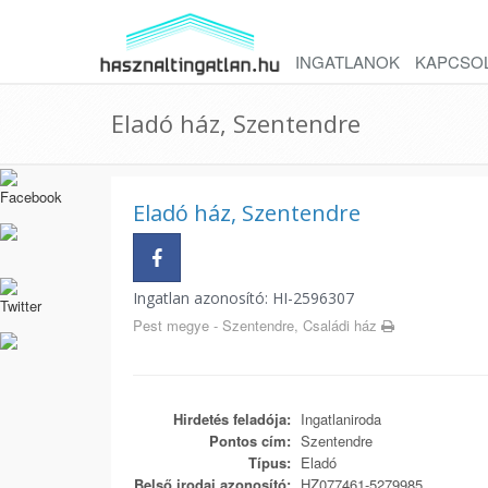
INGATLANOK
KAPCSO
Eladó ház, Szentendre
Eladó ház, Szentendre
Ingatlan azonosító: HI-2596307
Pest megye - Szentendre, Családi ház
Hirdetés feladója:
Ingatlaniroda
Pontos cím:
Szentendre
Típus:
Eladó
Belső irodai azonosító:
HZ077461-5279985