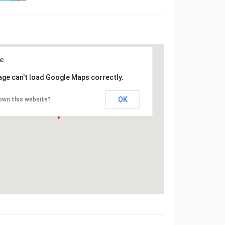
age can't load Google Maps correctly.
OK
own this website?