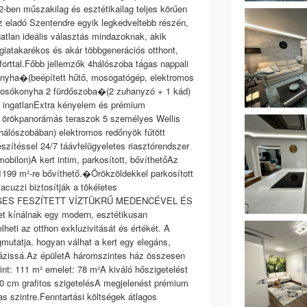
2-ben műszakilag és esztétikailag teljes körűen
áz eladó Szentendre egyik legkedveltebb részén,
atlan ideális választás mindazoknak, akik
iatakarékos és akár többgenerációs otthont,
orttal.Főbb jellemzők 4hálószoba tágas nappali
konyha�(beépített hűtő, mosogatógép, elektromos
) mosókonyha 2 fürdőszoba�(2 zuhanyzó + 1 kád)
 ingatlanExtra kényelem és prémium
, örökpanorámás teraszok 5 személyes Wellis
 hálószobában) elektromos redőnyök fűtött
észítéssel 24/7 táávfelügyeletes riasztórendszer
obilon)A kert intim, parkosított, bővíthetőAz
t 1199 m²-re bővíthető.�Örökzöldekkel parkosított
jacuzzi biztosítják a tökéletes
SÉGES FESZÍTETT VÍZTÜKRŰ MEDENCÉVEL ÉS
t kínálnak egy modern, esztétikusan
eti az otthon exkluzivitását és értékét. A
gmutatja, hogyan válhat a kert egy elegáns,
 oázissá.Az épületA háromszintes ház összesen
int: 111 m² emelet: 78 m²A kiváló hőszigetelést
 20 cm grafitos szigetelésA megjelenést prémium
 szintre.Fenntartási költségek átlagos