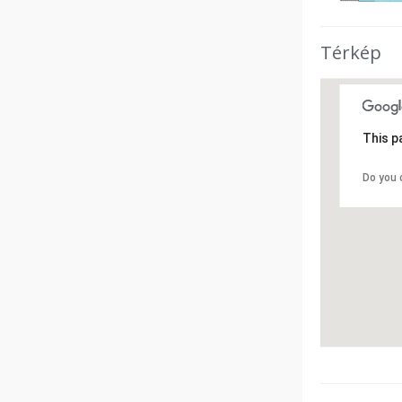
Térkép
This p
Do you 