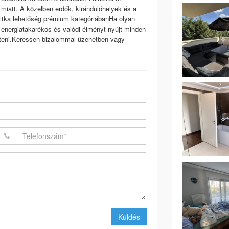
miatt. A közelben erdők, kirándulóhelyek és a
itka lehetőség prémium kategóriábanHa olyan
 energiatakarékos és valódi élményt nyújt minden
nteni.Keressen bizalommal üzenetben vagy
Küldés