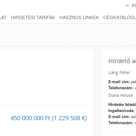
B
LAT
HIRDETÉSI TARIFÁK
HASZNOS LINKEK
CÉGKATALÓG
Hirdető a
Láng Péter
E-mail cím:
pet
Telefonszám:
+
Duna House
Hirdetés feladó
Ingatlaniroda:
E-mail cím:
azi
450 000 000 Ft (1 229 508 €)
Telefonszám:
+