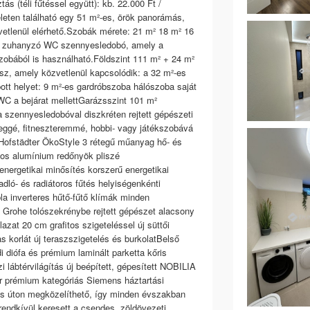
ás (téli fűtéssel együtt): kb. 22.000 Ft /
eten található egy 51 m²-es, örök panorámás,
etlenül elérhető.Szobák mérete: 21 m² 18 m² 16
ád zuhanyzó WC szennyesledobó, amely a
obából is használható.Földszint 111 m² + 24 m²
asz, amely közvetlenül kapcsolódik: a 32 m²-es
ott helyet: 9 m²-es gardróbszoba hálószoba saját
C a bejárat mellettGarázsszint 101 m²
szennyesledobóval diszkréten rejtett gépészeti
zleggé, fitneszteremmé, hobbi- vagy játékszobává
ofstädter ÖkoStyle 3 rétegű műanyag hő- és
os alumínium redőnyök pliszé
nergetikai minősítés korszerű energetikai
dló- és radiátoros fűtés helyiségenkénti
bla inverteres hűtő-fűtő klímák minden
, Grohe tolószekrénybe rejtett gépészet alacsony
zat 20 cm grafitos szigeteléssel új süttői
 korlát új teraszszigetelés és burkolatBelső
 diófa és prémium laminált parketta kőris
i lábtérvilágítás új beépített, gépesített NOBILIA
or prémium kategóriás Siemens háztartási
os úton megközelíthető, így minden évszakban
endkívül keresett a csendes, zöldövezeti