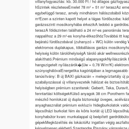
villanyfogyasztás: kb. 30.000 Ft / hó átlagos gázfogyaszt
hSzintek részleteseEmelet 78 m² + 51 m² teraszAz emel
egybefüggő terasz, amely mindhárom hálószobából közv
m²Ezen a szinten kapott helyet a tágas fürdőszoba: k
garázsszinti mosókonyhába érkezikA ledobó a gardróbsz
teraszA földszinten található a 24 m²-es panorámás ter
nappalihoz a 29 m²-es konyha-étkezőhözTovábbá itt kap
bejáratú fürdőszobával (zuhanyzó + WC) külön vendég W
elektromos duplakapus, többállásos garázs mosókonyha 
helyiség külön tárolóhelyiségA tároló akár wellnessrés
alakítható.Prémium minőségű alapanyagokNyílászárók H
hangszigetelt nyílászárók�(Uw = 0,78 W/m²K) elektrom
szúnyoghálóvalEnergetika kagóriájában a legmagasabb e
tanúsítvány: B új BAXI gázkazán + melegvíztartály új pa
szabályozással új villanyvezeték hálózat és biztosítótá
helyiségben prémium szaniterek: Geberit, Teka, Duravit
fenntartási költségekKülső anyagok 38 cm Porotherm fala
mészkő homlokzat új dupla biztonsági üveges, acélvázas
anyaghasználat prémium exkluzív hidegburkolatok valódi
lépcsőházi burkolat fém és kőris korlát új LED lépcsőház
konyhabútor kvarc munkalappal új beépített gardróbbút
gépekMegközelítés és lokációAz ingatlan végig aszfalt
kényelmesen elérhető.Szentendre Pismány városrésze r