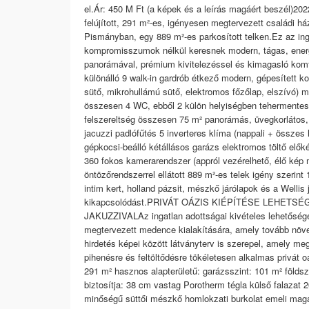
el.Ár: 450 M Ft (a képek és a leírás magáért beszél)202
felújított, 291 m²-es, igényesen megtervezett családi h
Pismányban, egy 889 m²-es parkosított telken.Ez az ing
kompromisszumok nélkül keresnek modern, tágas, energ
panorámával, prémium kivitelezéssel és kimagasló komf
különálló 9 walk-in gardrób étkező modern, gépesített 
sütő, mikrohullámú sütő, elektromos főzőlap, elszívó
összesen 4 WC, ebből 2 külön helyiségben tehermentes
felszereltség összesen 75 m² panorámás, üvegkorlátos
jacuzzi padlófűtés 5 inverteres klíma (nappali + összes
gépkocsi-beálló kétállásos garázs elektromos töltő elők
360 fokos kamerarendszer (appról vezérelhető, élő kép m
öntözőrendszerrel ellátott 889 m²-es telek igény szerin
intim kert, holland pázsit, mészkő járólapok és a Wellis 
kikapcsolódást.PRIVÁT OÁZIS KIÉPÍTÉSE LEHET
JAKUZZIVALAz ingatlan adottságai kivételes lehetősége
megtervezett medence kialakítására, amely tovább növelh
hirdetés képei között látványterv is szerepel, amely me
pihenésre és feltöltődésre tökéletesen alkalmas privát
291 m² hasznos alapterületű: garázsszint: 101 m² földsz
biztosítja: 38 cm vastag Porotherm tégla külső falazat
minőségű süttői mészkő homlokzati burkolat emeli magas