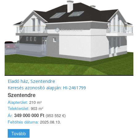
Eladó ház, Szentendre
Keresés azonosító alapján: HI-2461799
Szentendre
Alapterület:
210 m²
Telekterület:
903 m²
349 000 000 Ft
Ár:
(953 552 €)
Feltöltés dátuma:
2025.08.13.
Tovább