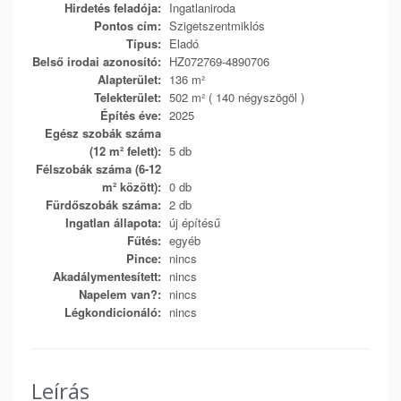
Hirdetés feladója:
Ingatlaniroda
Pontos cím:
Szigetszentmiklós
Típus:
Eladó
Belső irodai azonosító:
HZ072769-4890706
Alapterület:
136 m²
Telekterület:
502 m² ( 140 négyszögöl )
Építés éve:
2025
Egész szobák száma
(12 m² felett):
5 db
Félszobák száma (6-12
m² között):
0 db
Fürdőszobák száma:
2 db
Ingatlan állapota:
új építésű
Fűtés:
egyéb
Pince:
nincs
Akadálymentesített:
nincs
Napelem van?:
nincs
Légkondicionáló:
nincs
Leírás