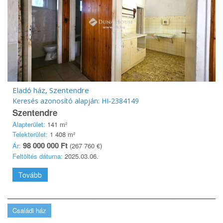
Eladó ház, Szentendre
Keresés azonosító alapján: HI-2384149
Szentendre
Alapterület:
141 m²
Telekterület:
1 408 m²
98 000 000 Ft
Ár:
(267 760 €)
Feltöltés dátuma:
2025.03.06.
Tovább
Családi ház