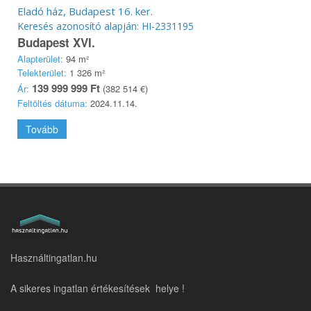
Eladó ház, Budapest 16. ker.
Keresés azonosító alapján: HI-2331195
Budapest XVI.
Alapterület:
94 m²
Telekterület:
1 326 m²
139 999 999 Ft
Ár:
(382 514 €)
Feltöltés dátuma:
2024.11.14.
Tovább
Használtingatlan.hu
A sikeres ingatlan értékesítések helye !