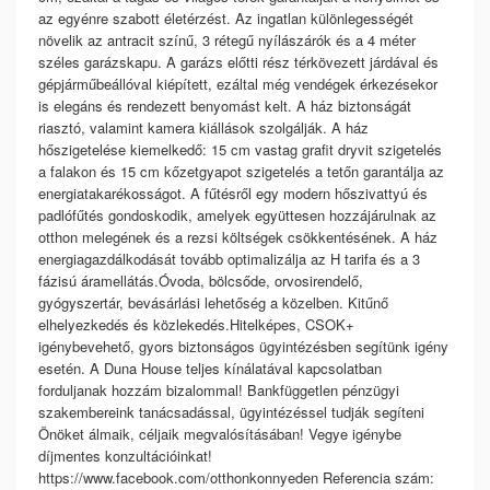
az egyénre szabott életérzést. Az ingatlan különlegességét
növelik az antracit színű, 3 rétegű nyílászárók és a 4 méter
széles garázskapu. A garázs előtti rész térkövezett járdával és
gépjárműbeállóval kiépített, ezáltal még vendégek érkezésekor
is elegáns és rendezett benyomást kelt. A ház biztonságát
riasztó, valamint kamera kiállások szolgálják. A ház
hőszigetelése kiemelkedő: 15 cm vastag grafit dryvit szigetelés
a falakon és 15 cm kőzetgyapot szigetelés a tetőn garantálja az
energiatakarékosságot. A fűtésről egy modern hőszivattyú és
padlófűtés gondoskodik, amelyek együttesen hozzájárulnak az
otthon melegének és a rezsi költségek csökkentésének. A ház
energiagazdálkodását tovább optimalizálja az H tarifa és a 3
fázisú áramellátás.Óvoda, bölcsőde, orvosirendelő,
gyógyszertár, bevásárlási lehetőség a közelben. Kitűnő
elhelyezkedés és közlekedés.Hitelképes, CSOK+
igénybevehető, gyors biztonságos ügyintézésben segítünk igény
esetén. A Duna House teljes kínálatával kapcsolatban
forduljanak hozzám bizalommal! Bankfüggetlen pénzügyi
szakembereink tanácsadással, ügyintézéssel tudják segíteni
Önöket álmaik, céljaik megvalósításában! Vegye igénybe
díjmentes konzultációinkat!
https://www.facebook.com/otthonkonnyeden Referencia szám: