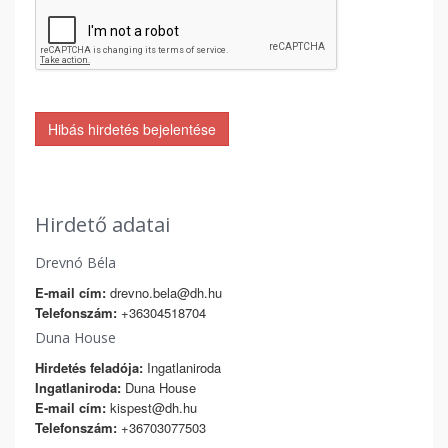
Hibás hirdetés bejelentése
Hirdető adatai
Drevnó Béla
E-mail cím:
drevno.bela@dh.hu
Telefonszám:
+36304518704
Duna House
Hirdetés feladója:
Ingatlaniroda
Ingatlaniroda:
Duna House
E-mail cím:
kispest@dh.hu
Telefonszám:
+36703077503