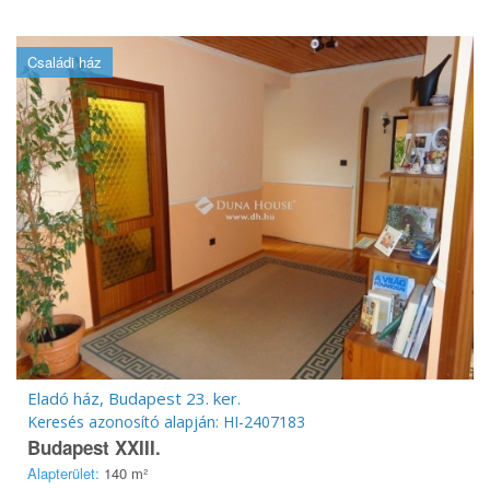
Családi ház
Eladó ház, Budapest 23. ker.
Keresés azonosító alapján: HI-2407183
Budapest XXIII.
Alapterület:
140 m²