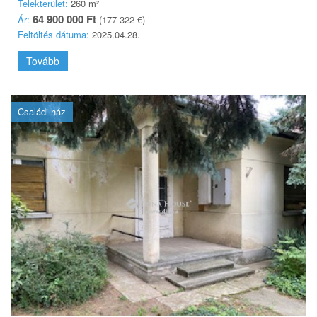
Telekterület:
260 m²
64 900 000 Ft
Ár:
(177 322 €)
Feltöltés dátuma:
2025.04.28.
Tovább
Családi ház