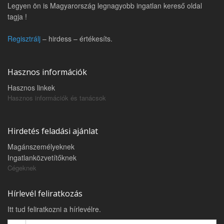
Legyen ön is Magyarország legnagyobb ingatlan kereső oldal
tagja !
Regisztrálj
– hirdess – értékesíts.
Hasznos információk
Hasznos linkek
Hasznos információk és tanácsok
Hirdetés feladási ajánlat
Magánszemélyeknek
Ingatlanközvetítőknek
Cégeknek
Hírlevél feliratkozás
Itt tud feliratkozni a hírlevélre.