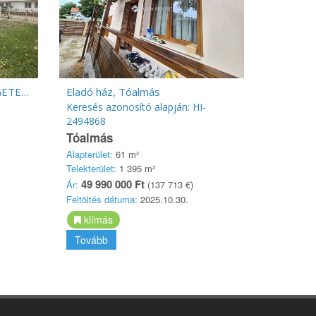
KIVÁLÓ KÖZLEKEDÉS, RENGETEG LEHETŐSÉG
Eladó ház, Tóalmás
Keresés azonosító alapján: HI-
2494868
Tóalmás
Alapterület:
61 m²
Telekterület:
1 395 m²
49 990 000 Ft
Ár:
(137 713 €)
Feltöltés dátuma:
2025.10.30.
klímás
Tovább