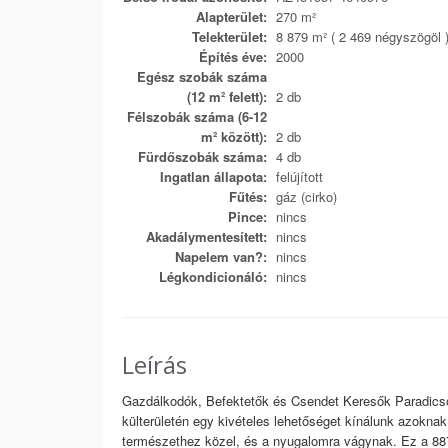
Alapterület:
270 m²
Telekterület:
8 879 m² ( 2 469 négyszögöl 
Építés éve:
2000
Egész szobák száma
(12 m² felett):
2 db
Félszobák száma (6-12
m² között):
2 db
Fürdőszobák száma:
4 db
Ingatlan állapota:
felújított
Fűtés:
gáz (cirko)
Pince:
nincs
Akadálymentesített:
nincs
Napelem van?:
nincs
Légkondicionáló:
nincs
Leírás
Gazdálkodók, Befektetők és Csendet Keresők Paradic
külterületén egy kivételes lehetőséget kínálunk azoknak,
természethez közel, és a nyugalomra vágynak. Ez a 8879