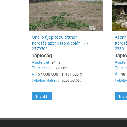
Önálló újépítésű otthon
Azonn
Keresés azonosító alapján: HI-
Keresé
2579700
25861
Tápióság
Tápi
Alapterület:
94 m²
Alapter
Telekterület:
1 231 m²
Telekte
57 000 000 Ft
48 
Ár:
(157 025 €)
Ár:
Feltöltés dátuma:
2026.06.05.
Feltölt
Tovább
Tová