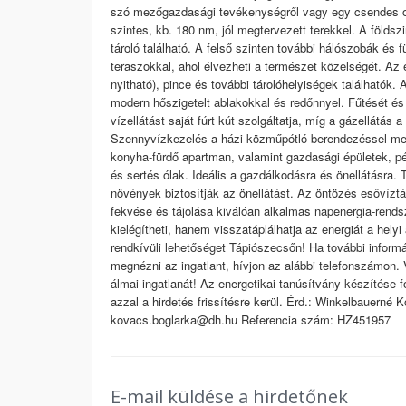
szó mezőgazdasági tevékenységről vagy egy csendes ott
szintes, kb. 180 nm, jól megtervezett terekkel. A föld
tároló található. A felső szinten további hálószobák és f
teraszokkal, ahol élvezheti a természet közelségét. Az 
nyitható), pince és további tárolóhelyiségek találhatók. 
modern hőszigetelt ablakokkal és redőnnyel. Fűtését és 
vízellátást saját fúrt kút szolgáltatja, míg a gázellátás 
Szennyvízkezelés a házi közműpótló berendezéssel megol
konyha-fürdő apartman, valamint gazdasági épületek, pé
és sertés ólak. Ideális a gazdálkodásra és önellátásra. 
növények biztosítják az önellátást. Az öntözés esővízt
fekvése és tájolása kiválóan alkalmas napenergia-rendsz
kielégítheti, hanem visszatáplálhatja az energiát a hely
rendkívüli lehetőséget Tápiószecsőn! Ha további infor
megnézni az ingatlant, hívjon az alábbi telefonszámon.
álmai ingatlanát! Az energetikai tanúsítvány készítése 
azzal a hirdetés frissítésre kerül. Érd.: Winkelbauerné 
kovacs.boglarka@dh.hu Referencia szám: HZ451957
E-mail küldése a hirdetőnek