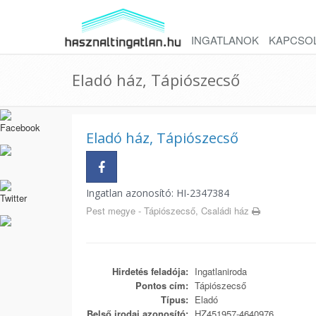
INGATLANOK
KAPCSO
Eladó ház, Tápiószecső
Eladó ház, Tápiószecső
Ingatlan azonosító: HI-2347384
Pest megye - Tápiószecső, Családi ház
Hirdetés feladója:
Ingatlaniroda
Pontos cím:
Tápiószecső
Típus:
Eladó
Belső irodai azonosító:
HZ451957-4640976