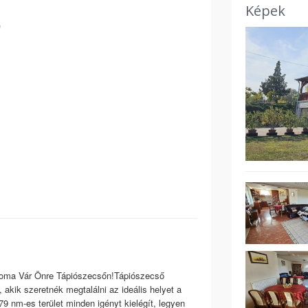
Képek
)
soma Vár Önre Tápiószecsőn!Tápiószecső
 akik szeretnék megtalálni az ideális helyet a
 nm-es terület minden igényt kielégít, legyen