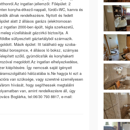
honról.Az ingatlan jellemzői: Főépület: 2
szinten konyha-étkező-nappali, fürdő+WC, kamra és
ürdők állnak rendelkezésre. Nyitott és fedett
épület alatt 2 állásos garázs (elektromosan
Az ingatlan 2000-ben épült, tégla szerkezetű,
meleg vízellátását gázcirkó biztosítja. A
a földbe süllyesztett gáztartályból származik.
dott. Másik épület: Itt található egy szoba-
ldául borospince, 4 állásos ló boksz, szárnyas
Telepített szőlő, gyümölcsfák és konyhakerti
ározóval megoldott.Az ingatlan elhelyezkedése,
er kiépítésére. Így nemcsak saját igényeit
i áramszolgáltató hálózatába is.Ne hagyja ki ezt a
mációra van szüksége, vagy szeretné személyesen
 Várom hívását, hogy segíthessek megtalálni
folyamatban van, amint rendelkezésre áll, úgy
Kovács Boglárka, tel:06/30 793 8817, e-mail: