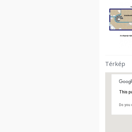
Térkép
This p
Do you 