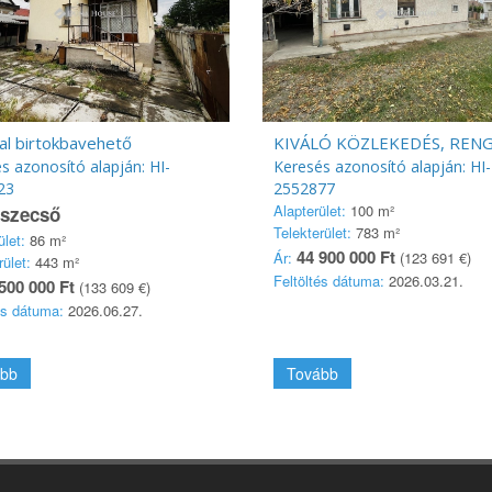
al birtokbavehető
s azonosító alapján: HI-
Keresés azonosító alapján: HI-
23
2552877
Alapterület:
100 m²
ószecső
Telekterület:
783 m²
ület:
86 m²
44 900 000 Ft
Ár:
(123 691 €)
rület:
443 m²
Feltöltés dátuma:
2026.03.21.
500 000 Ft
(133 609 €)
és dátuma:
2026.06.27.
bb
Tovább