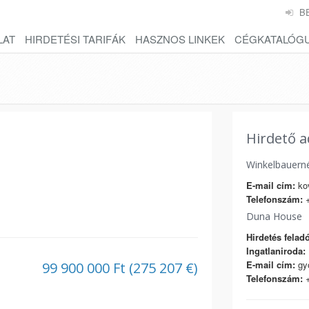
B
LAT
HIRDETÉSI TARIFÁK
HASZNOS LINKEK
CÉGKATALÓG
Hirdető a
Winkelbauern
E-mail cím:
ko
Telefonszám:
+
Duna House
Hirdetés feladó
Ingatlaniroda:
E-mail cím:
gy
99 900 000 Ft (275 207 €)
Telefonszám:
+