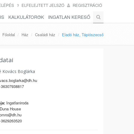
ELÉPÉS
ELFELEJTETT JELSZÓ
REGISZTRÁCIÓ
US
KALKULÁTOROK
INGATLAN KERESŐ
Főoldal
Ház
Családi ház
Eladó ház, Tápiószecső
datai
é Kovács Boglárka
vacs.boglarka@dh.hu
36307938817
ja:
Ingatlaniroda
Duna House
omro@dh.hu
3629263520