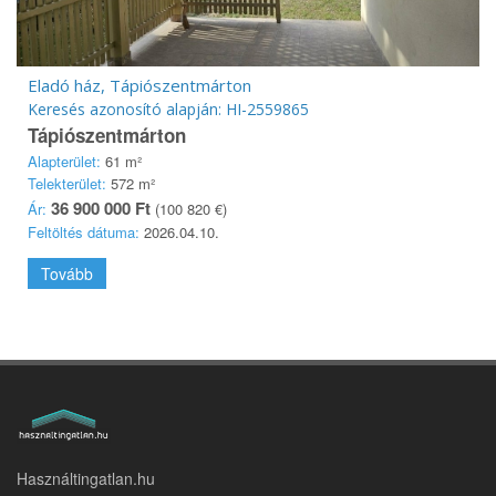
Eladó ház, Tápiószentmárton
Keresés azonosító alapján: HI-2559865
Tápiószentmárton
Alapterület:
61 m²
Telekterület:
572 m²
36 900 000 Ft
Ár:
(100 820 €)
Feltöltés dátuma:
2026.04.10.
Tovább
Használtingatlan.hu