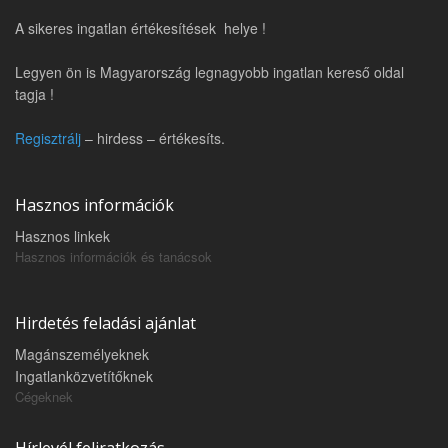
A sikeres ingatlan értékesítések helye !
Legyen ön is Magyarország legnagyobb ingatlan kereső oldal
tagja !
Regisztrálj
– hirdess – értékesíts.
Hasznos információk
Hasznos linkek
Hasznos információk és tanácsok
Hirdetés feladási ajánlat
Magánszemélyeknek
Ingatlanközvetítőknek
Cégeknek