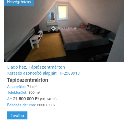
Hétvégi házas
Eladó ház, Tápiószentmárton
Keresés azonosító alapján: HI-2589913
Tápiószentmárton
Alapterület:
71 m²
Telekterület:
800 m²
21 500 000 Ft
Ár:
(58 743 €)
Feltöltés dátuma:
2026.07.07.
Tovább