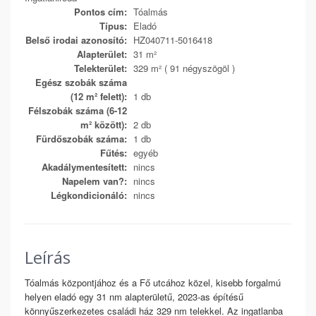
Pontos cím:
Tóalmás
Típus:
Eladó
Belső irodai azonosító:
HZ040711-5016418
Alapterület:
31 m²
Telekterület:
329 m² ( 91 négyszögöl )
Egész szobák száma
(12 m² felett):
1 db
Félszobák száma (6-12
m² között):
2 db
Fürdőszobák száma:
1 db
Fűtés:
egyéb
Akadálymentesített:
nincs
Napelem van?:
nincs
Légkondicionáló:
nincs
Leírás
Tóalmás központjához és a Fő utcához közel, kisebb forgalmú
helyen eladó egy 31 nm alapterületű, 2023-as építésű
könnyűszerkezetes családi ház 329 nm telekkel. Az ingatlanba