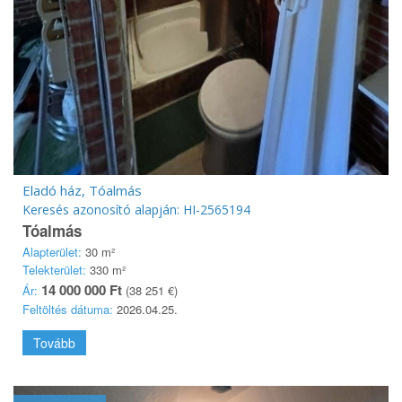
Eladó ház, Tóalmás
Keresés azonosító alapján: HI-2565194
Tóalmás
Alapterület:
30 m²
Telekterület:
330 m²
14 000 000 Ft
Ár:
(38 251 €)
Feltöltés dátuma:
2026.04.25.
Tovább