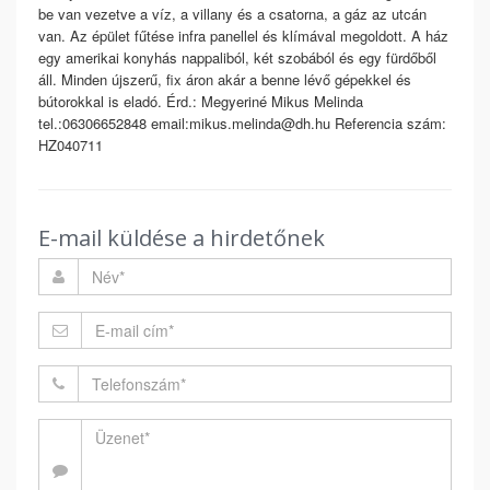
be van vezetve a víz, a villany és a csatorna, a gáz az utcán
van. Az épület fűtése infra panellel és klímával megoldott. A ház
egy amerikai konyhás nappaliból, két szobából és egy fürdőből
áll. Minden újszerű, fix áron akár a benne lévő gépekkel és
bútorokkal is eladó. Érd.: Megyeriné Mikus Melinda
tel.:06306652848 email:mikus.melinda@dh.hu Referencia szám:
HZ040711
E-mail küldése a hirdetőnek