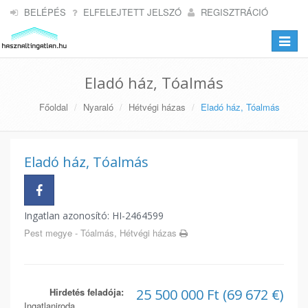
BELÉPÉS
ELFELEJTETT JELSZÓ
REGISZTRÁCIÓ
Toggle
navigat
Eladó ház, Tóalmás
Főoldal
Nyaraló
Hétvégi házas
Eladó ház, Tóalmás
Eladó ház, Tóalmás
Ingatlan azonosító: HI-2464599
Pest megye - Tóalmás, Hétvégi házas
Hirdetés feladója:
25 500 000 Ft (69 672 €)
Ingatlaniroda