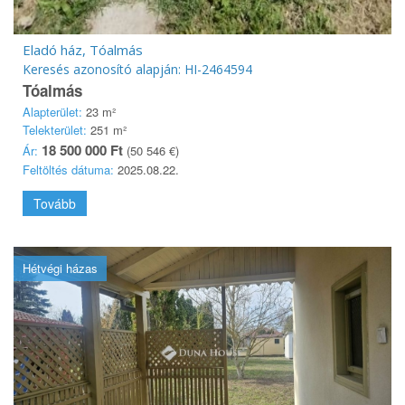
Eladó ház, Tóalmás
Keresés azonosító alapján: HI-2464594
Tóalmás
Alapterület:
23 m²
Telekterület:
251 m²
18 500 000 Ft
Ár:
(50 546 €)
Feltöltés dátuma:
2025.08.22.
Tovább
Hétvégi házas