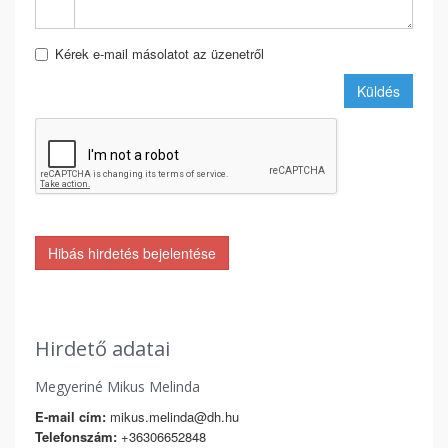
Kérek e-mail másolatot az üzenetről
Küldés
Hibás hirdetés bejelentése
Hirdető adatai
Megyeriné Mikus Melinda
E-mail cím:
mikus.melinda@dh.hu
Telefonszám:
+36306652848